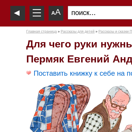
—
◄
A
—
A
—
Главная страница
»
Рассказы для детей
»
Рассказы и сказки 
Для чего руки нужн
Пермяк Евгений Ан
Поставить книжку к себе на п