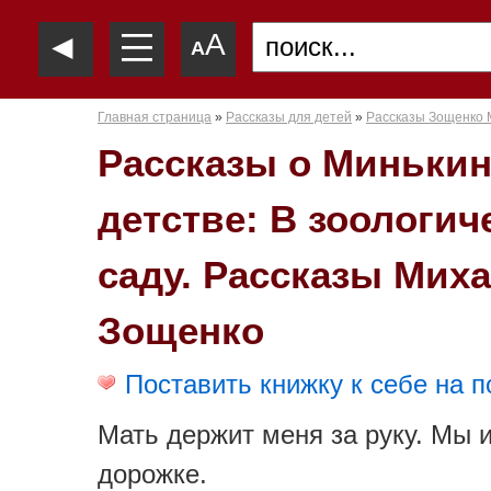
—
◄
A
—
A
—
Главная страница
»
Рассказы для детей
»
Рассказы Зощенко 
Рассказы о Миньки
детстве: В зоологич
саду. Рассказы Мих
Зощенко
Поставить книжку к себе на п
Мать держит меня за руку. Мы 
дорожке.