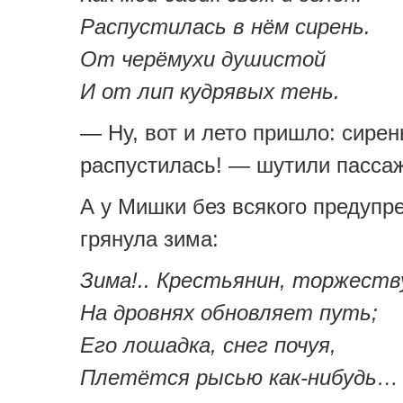
Распустилась в нём сирень.
От черёмухи душистой
И от лип кудрявых тень.
— Ну, вот и лето пришло: сирен
распустилась! — шутили пасса
А у Мишки без всякого предупр
грянула зима:
Зима!.. Крестьянин, торжеств
На дровнях обновляет путь;
Его лошадка, снег почуя,
Плетётся рысью как-нибудь…