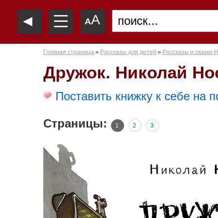
—
◄
A
—
A
—
Главная страница
»
Рассказы для детей
»
Рассказы и сказки 
Дружок. Николай Но
Поставить книжку к себе на п
Страницы:
1
2
3