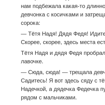
нам подбежала какая-то длинн
девчонка с косичками и затрещ
сорока:
— Тётя Надя! Дядя Федя! Идите
Скорее, скорее, здесь места ест
Тётя Надя и дядя Федя пробрал
лавочке.
— Сюда, сюда! — трещала дев
Садитесь! Я вот здесь сяду с т
Надечкой, а дядечка Федечка п
рядом с мальчиками.