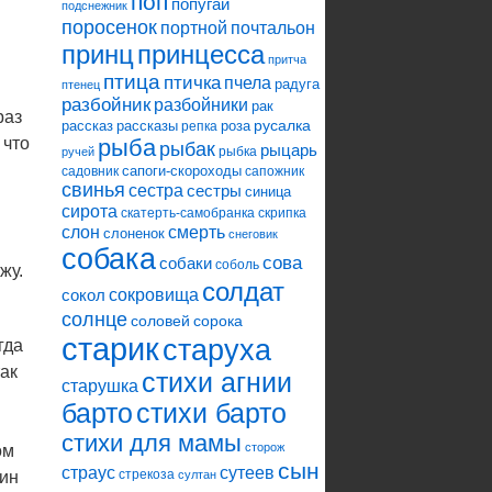
поп
попугай
подснежник
поросенок
портной
почтальон
принцесса
принц
притча
птица
птичка
пчела
радуга
птенец
разбойник
разбойники
рак
раз
русалка
рассказ
рассказы
роза
репка
 что
рыба
рыбак
рыцарь
рыбка
ручей
сапоги-скороходы
садовник
сапожник
свинья
сестра
сестры
синица
сирота
скатерть-самобранка
скрипка
слон
смерть
слоненок
снеговик
собака
сова
собаки
соболь
жу.
солдат
сокровища
сокол
солнце
соловей
сорока
старик
старуха
гда
ак
стихи агнии
старушка
барто
стихи барто
стихи для мамы
сторож
ом
сын
страус
сутеев
стрекоза
дин
султан