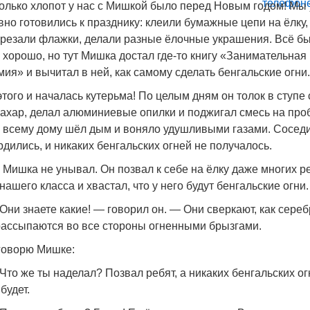
олько хлопот у нас с Мишкой было перед Новым годом! Мы
вно готовились к празднику: клеили бумажные цепи на ёлку,
резали флажки, делали разные ёлочные украшения. Всё б
 хорошо, но тут Мишка достал где-то книгу «Занимательная
мия» и вычитал в ней, как самому сделать бенгальские огни.
этого и началась кутерьма! По целым дням он толок в ступе 
сахар, делал алюминиевые опилки и поджигал смесь на проб
 всему дому шёл дым и воняло удушливыми газами. Сосед
рдились, и никаких бенгальских огней не получалось.
 Мишка не унывал. Он позвал к себе на ёлку даже многих р
 нашего класса и хвастал, что у него будут бенгальские огни.
Они знаете какие! — говорил он. — Они сверкают, как сереб
рассыпаются во все стороны огненными брызгами.
говорю Мишке:
Что же ты наделал? Позвал ребят, а никаких бенгальских о
 будет.