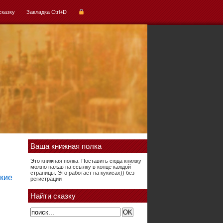
сказку
Закладка Ctrl+D
Ваша книжная полка
Это книжная полка. Поставить сюда книжку
можно нажав на ссылку в конце каждой
страницы. Это работает на кукисах)) без
регистрации
Найти сказку