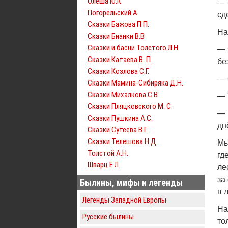
Олеша Ю.К.
— 
Погорельский А.
сд
Сказки Бажова П.П.
На
Сказки Бианки В.В
Сказки и басни Толстого Л.Н.
— 
Сказки Катаева В. П.
бе
Сказки Козлова С.Г.
— 
Сказки Мамина-Сибиряка Д.Н.
Сказки Михалкова С.В.
— 
Сказки Пляцковского М. С.
— 
Сказки Пушкина А.С.
дн
Сказки Сутеева В.Г.
Сказки Телешова Н.Д.
Мы
Толстой А.Н.
гд
Шварц Е.Л.
ле
за
Былины, мифы и легенды
в 
Легенды Западной Европы
На
Русские былины
то