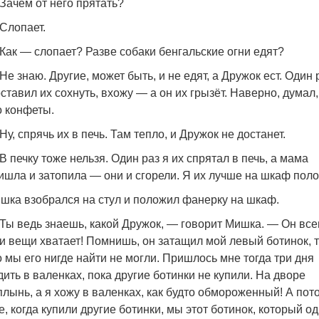
Зачем от него прятать?
Слопает.
Как — слопает? Разве собаки бенгальские огни едят?
Не знаю. Другие, может быть, и не едят, а Дружок ест. Один 
оставил их сохнуть, вхожу — а он их грызёт. Наверно, думал,
о конфеты.
Ну, спрячь их в печь. Там тепло, и Дружок не достанет.
В печку тоже нельзя. Один раз я их спрятал в печь, а мама
ишла и затопила — они и сгорели. Я их лучше на шкаф поло
шка взобрался на стул и положил фанерку на шкаф.
Ты ведь знаешь, какой Дружок, — говорит Мишка. — Он все
и вещи хватает! Помнишь, он затащил мой левый ботинок, т
о мы его нигде найти не могли. Пришлось мне тогда три дня
дить в валенках, пока другие ботинки не купили. На дворе
плынь, а я хожу в валенках, как будто обмороженный! А пот
е, когда купили другие ботинки, мы этот ботинок, который о