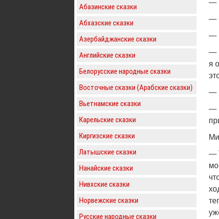
— 
Абазинские сказки
— 
Абхазские сказки
— 
Азербайджанские сказки
— 
Английские сказки
я 
Белорусские народные сказки
эт
Восточные сказки (Арабские сказки)
— 
Вьетнамские сказки
— 
Карельские сказки
пр
Киргизские сказки
Ми
Латышские сказки
— 
мо
Нанайские сказки
чт
Нивхские сказки
хо
Норвежские сказки
те
уж
Русские народные сказки