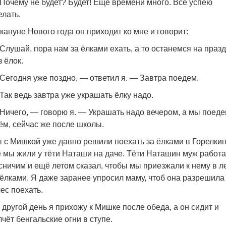
Почему не будет? Будет! Ещё времени много. Все успею
елать.
кануне Нового года он приходит ко мне и говорит:
Слушай, пора нам за ёлками ехать, а то останемся на праз
з ёлок.
Сегодня уже поздно, — ответил я. — Завтра поедем.
Так ведь завтра уже украшать ёлку надо.
Ничего, — говорю я. — Украшать надо вечером, а мы поед
ём, сейчас же после школы.
 с Мишкой уже давно решили поехать за ёлками в Горелкин
е мы жили у тёти Наташи на даче. Тёти Наташин муж работ
сничим и ещё летом сказал, чтобы мы приезжали к нему в л
 ёлками. Я даже заранее упросил маму, чтоб она разрешила
лес поехать.
 другой день я прихожу к Мишке после обеда, а он сидит и
лчёт бенгальские огни в ступе.