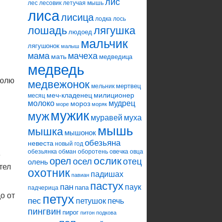
лис
лес
лесовик
летучая мышь
лиса
лисица
лодка
лось
лошадь
лягушка
людоед
мальчик
лягушонок
малыш
мама
мачеха
мать
медведица
медведь
рюлю
медвежонок
мертвец
мельник
меч-кладенец
милиционер
месяц
молоко
мудрец
мороз
море
моряк
мужик
муж
муравей
муха
мышь
мышка
мышонок
обезьяна
невеста
новый год
обезьянка
обман
оборотень
овечка
овца
е
ослик
орел
осел
отец
олень
тел
охотник
падишах
павиан
пастух
пан
паук
папа
падчерица
о от
петух
пес
петушок
печь
пингвин
пирог
питон
подкова