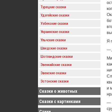
ос
Турецкие сказки
ко
Ок
Удэгейские сказки
бо
Узбекские сказки
вт
Украинские сказки
вы
Ульчские сказки
Я 
Шведские сказки
— 
Шотландские сказки
Ми
ка
Эвенкийские сказки
ни
Эвенские сказки
Сл
Эстонские сказки
кв
и 
Сказки о животных
нр
Сказки с картинками
— 
ср
Стихи