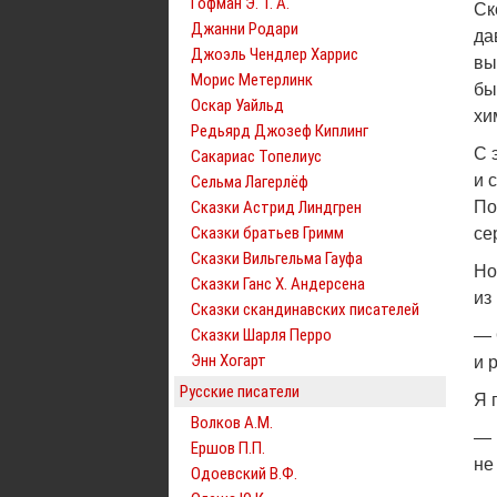
Гофман Э. Т. А.
Ск
Джанни Родари
да
Джоэль Чендлер Харрис
вы
Морис Метерлинк
бы
Оскар Уайльд
хи
Редьярд Джозеф Киплинг
С 
Сакариас Топелиус
и 
Сельма Лагерлёф
Сказки Астрид Линдгрен
По
Сказки братьев Гримм
се
Сказки Вильгельма Гауфа
Но
Сказки Ганс Х. Андерсена
из
Сказки скандинавских писателей
Сказки Шарля Перро
— 
Энн Хогарт
и 
Русские писатели
Я 
Волков А.М.
— 
Ершов П.П.
не
Одоевский В.Ф.