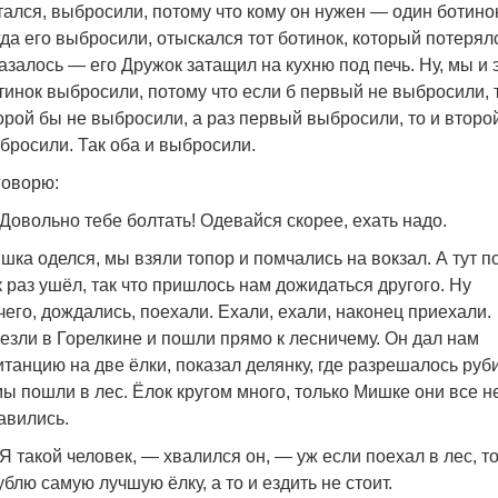
тался, выбросили, потому что кому он нужен — один ботинок
гда его выбросили, отыскался тот ботинок, который потерял
азалось — его Дружок затащил на кухню под печь. Ну, мы и 
тинок выбросили, потому что если б первый не выбросили, 
орой бы не выбросили, а раз первый выбросили, то и второ
бросили. Так оба и выбросили.
говорю:
Довольно тебе болтать! Одевайся скорее, ехать надо.
шка оделся, мы взяли топор и помчались на вокзал. А тут п
к раз ушёл, так что пришлось нам дожидаться другого. Ну
чего, дождались, поехали. Ехали, ехали, наконец приехали.
езли в Горелкине и пошли прямо к лесничему. Он дал нам
итанцию на две ёлки, показал делянку, где разрешалось руби
мы пошли в лес. Ёлок кругом много, только Мишке они все н
авились.
Я такой человек, — хвалился он, — уж если поехал в лес, т
ублю самую лучшую ёлку, а то и ездить не стоит.