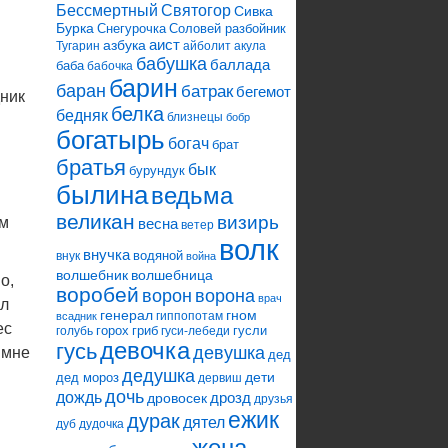
Святогор
Бессмертный
Сивка
Бурка
Снегурочка
Соловей разбойник
аист
азбука
Тугарин
айболит
акула
бабушка
баллада
баба
бабочка
барин
баран
батрак
бегемот
дник
белка
бедняк
близнецы
бобр
богатырь
богач
брат
братья
бык
бурундук
былина
ведьма
великан
визирь
ем
весна
ветер
волк
внучка
водяной
внук
война
волшебник
волшебница
о,
воробей
ворона
ворон
врач
ал
генерал
гном
гиппопотам
всадник
ес
горох
гриб
гусли
голубь
гуси-лебеди
девочка
гусь
девушка
 мне
дед
дедушка
дети
дед мороз
дервиш
дочь
дождь
дрозд
дровосек
друзья
ежик
дурак
дятел
дуб
дудочка
жена