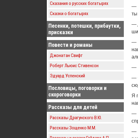
Сказания о русских богатырях
— 
Сказки о богатырях
ты
— 
Песенки, потешки, прибаутки,
присказки
ши
— 
Повести и романы
на
Джонатан Свифт
ал
Роберт Льюис Стивенсон
— 
Эдуард Успенский
— 
сю
Пословицы, поговорки и
скороговорки
Я 
на
Рассказы для детей
— 
Рассказы Драгунского В.Ю.
сп
Рассказы Зощенко М.М.
— 
Рассказы и сказки Гайдара А.П.