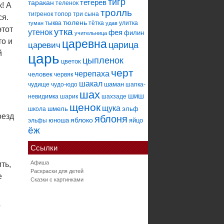
тигр
тетерев
таракан
теленок
! А
тролль
тигренок
топор
три сына
ся.
тюлень
тыква
тётка
улитка
туман
удав
этот
утка
утенок
фея
филин
учительница
то и
царевна
царица
царевич
й
царь
цыпленок
цветок
черт
черепаха
человек
червяк
шакал
шаман
чудище
чудо-юдо
шапка-
шах
шиш
невидимка
шарик
шахзаде
щенок
щука
шмель
эльф
школа
оезд
яблоня
яблоко
юноша
яйцо
эльфы
ёж
Ссылки
Афиша
ть,
Раскраски для детей
е
Сказки с картинками
о