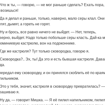
Что ж ты, — говорю, — не мог раньше сделать? Ехать пора,
 возишься!
Да я делал и раньше, только, наверно, мало серы клал. Они
пят, дымят, а гореть не горят.
Ну и брось, все равно ничего не выйдет. — Нет, теперь,
верно, выйдет. Надо только побольше серы класть. Дай-ка 
юминиевую кастрюлю, вон на подоконнике.
Где же кастрюля? Тут только сковородка, говорю я.
Сковородка?.. Эх, ты! Да это и есть бывшая кастрюля. Дава
да.
передал ему сковородку, и он принялся скоблить её по края
пильником.
Это у тебя, значит, кастрюля в сковородку превратилась? —
рашиваю я.
Ну да, — говорит Мишка. — Я её пилил напильником, пилил