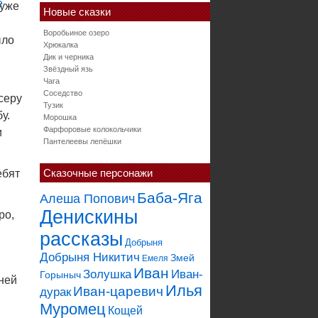
 уже
Новые сказки
Воробьиное озеро
ыло
Хрюкалка
Дик и черника
Звёздный язь
Чага
Соседство
серу
Тузик
у.
Морошка
Фарфоровые колокольчики
и
Пантелеевы лепёшки
Сказочные персонажи
ебят
Баба-Яга
Алеша Попович
Денискины
ро,
рассказы
Добрыня
Добрыня Никитич
Змей
Емеля
Иван
Золушка
Иван-
Горыныч
гней
Илья
Иван-царевич
дурак
Муромец
Кощей