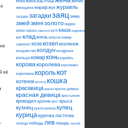
елка
жаба
жених
жар-птица
 а
журавль
жираф
жук
женщина
заяц
загадки
зима
загадка
змей
змея
золото
индюк
каша
кабан
карась
катя
карлсон
кедровка
клад
князь
кит
ковер-
кобыла
козел
коза
козленок
самолет
мне
колдун
колдунья
колдовство
конь
комар
кольцо
корабль
корова
королева
королевич
кот
король
й её
королевна
кошка
котенок
котята
красавица
м
красна девица
краски
красная девица
крестьянин
крокодил
кролик
крыса
крот
купец
кузнец
кукла
куница
курица
ласточка
курочка
лев
,
лебедь
лекарь
лебеди
лентяй