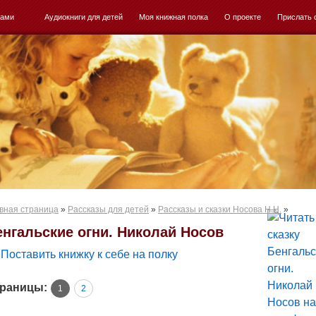
ками
Аудиокниги для детей
Моя книжная полка
О проекте
Прислать 
вная страница
»
Рассказы для детей
»
Рассказы и сказки Носова Н.Н.
»
енгальские огни. Николай Носов
Поставить книжку к себе на полку
раницы:
1
2