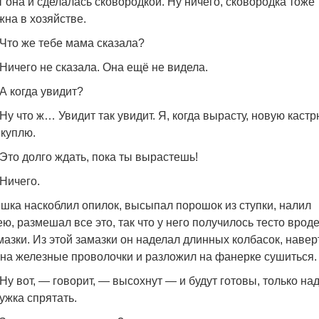
т она и сделалась сковородкой. Ну ничего, сковородка тоже
жна в хозяйстве.
Что же тебе мама сказала?
Ничего не сказала. Она ещё не видела.
А когда увидит?
Ну что ж… Увидит так увидит. Я, когда вырасту, новую каст
 куплю.
Это долго ждать, пока ты вырастешь!
Ничего.
шка наскоблил опилок, высыпал порошок из ступки, налил
ею, размешал все это, так что у него получилось тесто врод
мазки. Из этой замазки он наделал длинных колбасок, навер
 на железные проволочки и разложил на фанерке сушиться.
Ну вот, — говорит, — высохнут — и будут готовы, только над
ужка спрятать.