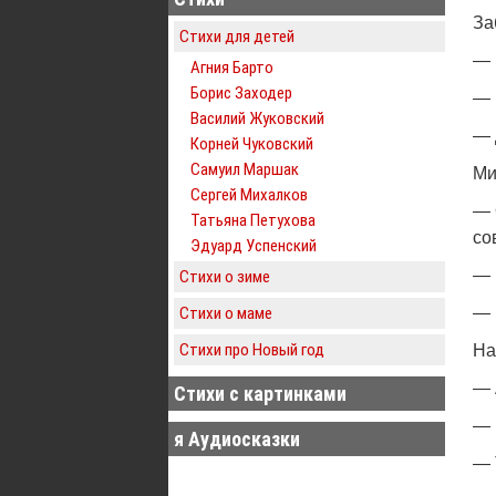
За
Стихи для детей
— 
Агния Барто
Борис Заходер
— 
Василий Жуковский
— 
Корней Чуковский
Самуил Маршак
Ми
Сергей Михалков
— 
Татьяна Петухова
со
Эдуард Успенский
— 
Стихи о зиме
Стихи о маме
— 
Стихи про Новый год
На
— 
Стихи с картинками
— 
я Аудиосказки
— 