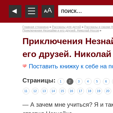
—
◄
A
—
A
—
Главная страница
»
Рассказы для детей
»
Рассказы и сказки 
Приключения Незнайки и его друзей. Николай Носов
»
Приключения Незна
его друзей. Николай
Поставить книжку к себе на п
Страницы:
1
2
3
4
5
6
11
12
13
14
15
16
17
18
19
20
— А зачем мне учиться? Я и та