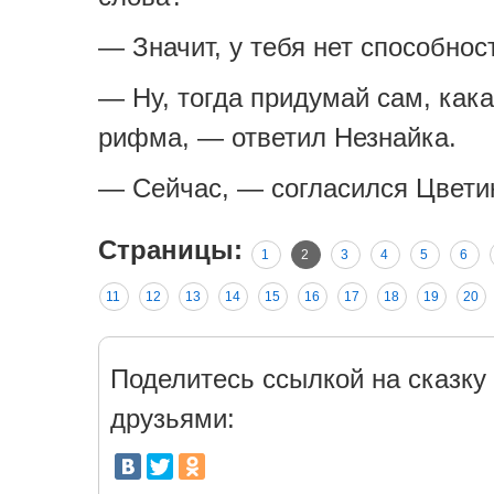
— Значит, у тебя нет способност
— Ну, тогда придумай сам, кака
рифма, — ответил Незнайка.
— Сейчас, — согласился Цвети
Страницы:
1
2
3
4
5
6
11
12
13
14
15
16
17
18
19
20
Поделитесь ссылкой на сказку 
друзьями: