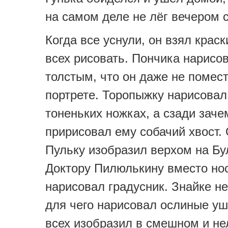
на самом деле не лёг вечером с
Когда все уснули, он взял крас
всех рисовать. Пончика нарисо
толстым, что он даже не помес
портрете. Торопыжку нарисовал
тоненьких ножках, а сзади заче
пририсовал ему собачий хвост.
Пульку изобразил верхом на Бу
Доктору Пилюлькину вместо но
нарисовал градусник. Знайке н
для чего нарисовал ослиные уш
всех изобразил в смешном и не