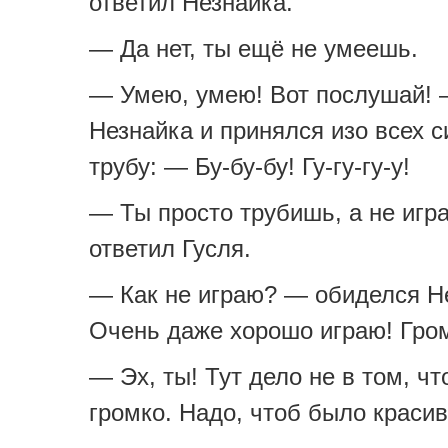
ответил Незнайка.
— Да нет, ты ещё не умеешь.
— Умею, умею! Вот послушай! 
Незнайка и принялся изо всех с
трубу: — Бу-бу-бу! Гу-гу-гу-у!
— Ты просто трубишь, а не игр
ответил Гусля.
— Как не играю? — обиделся Н
Очень даже хорошо играю! Гро
— Эх, ты! Тут дело не в том, ч
громко. Надо, чтоб было красив