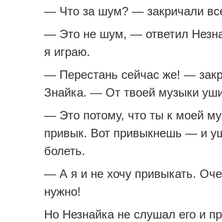
— Что за шум? — закричали вс
— Это не шум, — ответил Незн
я играю.
— Перестань сейчас же! — зак
Знайка. — От твоей музыки уши
— Это потому, что ты к моей м
привык. Вот привыкнешь — и уш
болеть.
— А я и не хочу привыкать. Оч
нужно!
Но Незнайка не слушал его и п