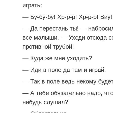
играть:
— Бу-бу-бу! Хр-р-р! Хр-р-р! Виу!
— Да перестань ты! — набросил
все малыши. — Уходи отсюда с
противной трубой!
— Куда же мне уходить?
— Иди в поле да там и играй.
— Так в поле ведь некому буде
— А тебе обязательно надо, что
нибудь слушал?