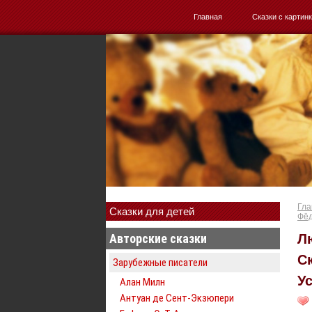
Главная
Сказки с картин
Гла
Сказки для детей
Фёд
Авторские сказки
Л
С
Зарубежные писатели
У
Алан Милн
Антуан де Сент-Экзюпери