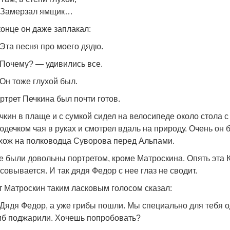
Замерзал ямщик…
конце он даже заплакал:
Эта песня про моего дядю.
Почему? — удивились все.
Он тоже глухой был.
ртрет Печкина был почти готов.
чкин в плаще и с сумкой сидел на велосипеде около стола с
юдечком чая в руках и смотрел вдаль на природу. Очень он 
хож на полководца Суворова перед Альпами.
е были довольны портретом, кроме Матроскина. Опять эта 
совывается. И так дядя Федор с нее глаз не сводит.
т Матроскин таким ласковым голосом сказал:
Дядя Федор, а уже грибы пошли. Мы специально для тебя 
иб поджарили. Хочешь попробовать?