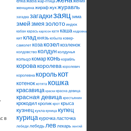
елка
жаба
жених
жар-птица
журавль
жираф
жук
женщина
заяц
загадки
зима
загадка
змей
змея
золото
.
индюк
каша
кабан
карась
катя
карлсон
кедровка
клад
князь
кит
ковер-
кобыла
козел
коза
козленок
самолет
колдун
колдунья
колдовство
конь
комар
кольцо
корабль
корова
королева
королевич
кот
король
королевна
кошка
котенок
котята
красавица
красна девица
краски
красная девица
крестьянин
у
крокодил
кролик
крыса
крот
купец
кузнец
кукла
куница
курица
ласточка
с в
курочка
лев
лебедь
лекарь
лебеди
лентяй