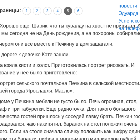
раницы:
1
2
3
4
5
6
Хорошо еще, Шарик, что ты кувалду на хвост не привязал. А
 мы сегодня не на День рождения, а на похороны собирали
чером они все вместе к Печкину в дом зашагали.
 дороге к девочке Кате зашли.
а взяла кисти и холст. Приготовилась портрет рисовать. И
звание у нее было приготовлено:
ортрет сельского почтальона Печкина в сельской местности
зей города Ярославля. Масло».
доме у Печкина мебели не густо было. Печь огромная, стол,
аф и три табуретки. Еще радиоточка. Для такого большого
личества гостей пришлось у соседей лавку брать. Печкин го
радовался, чаю накипятил, баранок на стол положил очень
ого. Если на столе сначала спичку положить как цифру один
том эти баранки, цифра в много-много миллиардов рублей