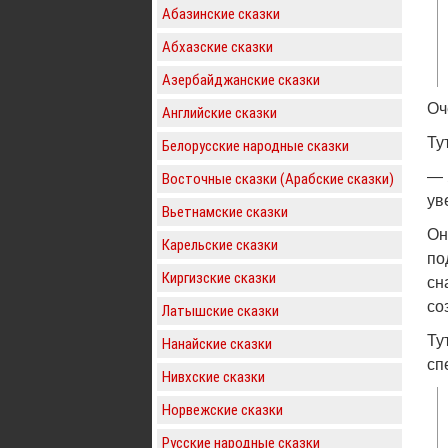
Абазинские сказки
Абхазские сказки
Азербайджанские сказки
Оч
Английские сказки
Ту
Белорусские народные сказки
— 
Восточные сказки (Арабские сказки)
ув
Вьетнамские сказки
Он
Карельские сказки
по
Киргизские сказки
сн
со
Латышские сказки
Ту
Нанайские сказки
сп
Нивхские сказки
Норвежские сказки
Русские народные сказки