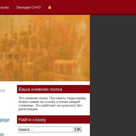
сказку
Закладка Ctrl+D
Ваша книжная полка
яди
Это книжная полка. Поставить сюда книжку
можно нажав на ссылку в конце каждой
страницы. Это работает на кукисах)) без
регистрации
Найти сказку