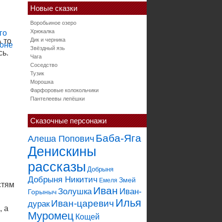
Новые сказки
Воробьиное озеро
Хрюкалка
 то
Дик и черника
Звёздный язь
сь.
Чага
Соседство
Тузик
Морошка
Фарфоровые колокольчики
Пантелеевы лепёшки
Сказочные персонажи
.
Баба-Яга
Алеша Попович
Денискины
рассказы
Добрыня
Добрыня Никитич
Змей
Емеля
стям
Иван
Золушка
Иван-
Горыныч
Илья
Иван-царевич
дурак
, а
Муромец
Кощей