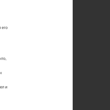
 его
что,
н
ел и