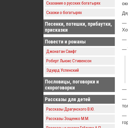
Сказания о русских богатырях
ок
Сказки о богатырях
Дя
— 
Песенки, потешки, прибаутки,
присказки
Хо
— 
Повести и романы
— 
Джонатан Свифт
Роберт Льюис Стивенсон
Эдуард Успенский
Пословицы, поговорки и
скороговорки
— 
Рассказы для детей
— 
то
Рассказы Драгунского В.Ю.
— 
Рассказы Зощенко М.М.
го
Рассказы и сказки Гайдара А.П.