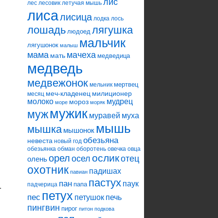
лис
лес
лесовик
летучая мышь
лиса
лисица
лодка
лось
лошадь
лягушка
людоед
мальчик
лягушонок
малыш
мама
мачеха
мать
медведица
медведь
медвежонок
мертвец
мельник
меч-кладенец
милиционер
месяц
молоко
мудрец
мороз
море
моряк
мужик
муж
муравей
муха
мышь
мышка
мышонок
обезьяна
невеста
новый год
обезьянка
обман
оборотень
овечка
овца
ослик
орел
осел
отец
олень
охотник
падишах
павиан
пастух
пан
паук
папа
падчерица
.
петух
пес
петушок
печь
пингвин
пирог
питон
подкова