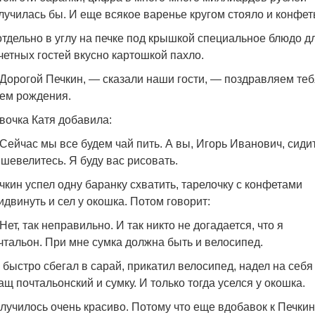
лучилась бы. И еще всякое варенье кругом стояло и конфет
отдельно в углу на печке под крышкой специальное блюдо д
четных гостей вкусно картошкой пахло.
Дорогой Печкин, — сказали наши гости, — поздравляем теб
ем рождения.
вочка Катя добавила:
Сейчас мы все будем чай пить. А вы, Игорь Иванович, сиди
 шевелитесь. Я буду вас рисовать.
чкин успел одну баранку схватить, тарелочку с конфетами
идвинуть и сел у окошка. Потом говорит:
Нет, так неправильно. И так никто не догадается, что я
чтальон. При мне сумка должна быть и велосипед.
 быстро сбегал в сарай, прикатил велосипед, надел на себя
ащ почтальонский и сумку. И только тогда уселся у окошка.
лучилось очень красиво. Потому что еще вдобавок к Печкин