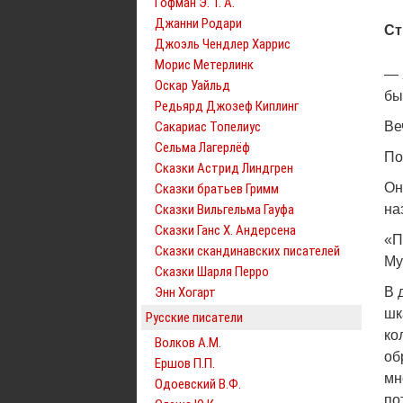
Гофман Э. Т. А.
Джанни Родари
Ст
Джоэль Чендлер Харрис
Морис Метерлинк
— 
Оскар Уайльд
бы
Редьярд Джозеф Киплинг
Сакариас Топелиус
Ве
Сельма Лагерлёф
По
Сказки Астрид Линдгрен
Он
Сказки братьев Гримм
Сказки Вильгельма Гауфа
на
Сказки Ганс Х. Андерсена
«П
Сказки скандинавских писателей
Му
Сказки Шарля Перро
Энн Хогарт
В 
шк
Русские писатели
ко
Волков А.М.
об
Ершов П.П.
мн
Одоевский В.Ф.
по