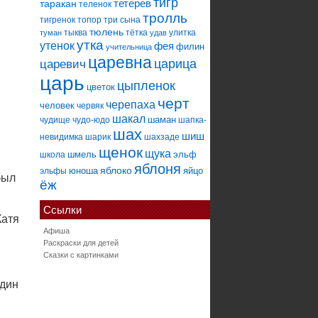
тигр
тетерев
таракан
теленок
тролль
тигренок
топор
три сына
тюлень
тыква
тётка
улитка
туман
удав
утка
утенок
фея
филин
учительница
царевна
царица
царевич
царь
цыпленок
цветок
черт
черепаха
человек
червяк
шакал
шаман
чудище
чудо-юдо
шапка-
шах
шиш
невидимка
шарик
шахзаде
щенок
щука
шмель
эльф
школа
яблоня
яблоко
юноша
яйцо
эльфы
был
ёж
Ссылки
Катя
Афиша
Раскраски для детей
Сказки с картинками
один