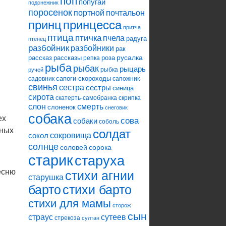
поп
попугай
подснежник
поросенок
портной
почтальон
принцесса
принц
притча
птица
птичка
пчела
радуга
птенец
разбойник
разбойники
рак
русалка
рассказ
рассказы
роза
репка
рыба
рыбак
рыцарь
рыбка
ручей
сапоги-скороходы
садовник
сапожник
свинья
сестра
сестры
синица
сирота
скатерть-самобранка
скрипка
слон
смерть
слоненок
снеговик
собака
ех
сова
собаки
соболь
ьных
солдат
сокровища
сокол
солнце
соловей
сорока
старик
старуха
есню
стихи агнии
старушка
барто
стихи барто
стихи для мамы
сторож
сын
страус
сутеев
стрекоза
султан