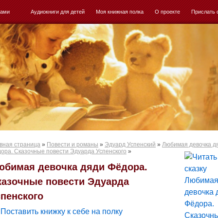
ками
Аудиокниги для детей
Моя книжная полка
О проекте
Прислать 
вная страница
»
Повести и романы
»
Эдуард Успенский
»
Любимая девочка д
ора. Сказочные повести Эдуарда Успенского
»
юбимая девочка дяди Фёдора.
казочные повести Эдуарда
спенского
Поставить книжку к себе на полку