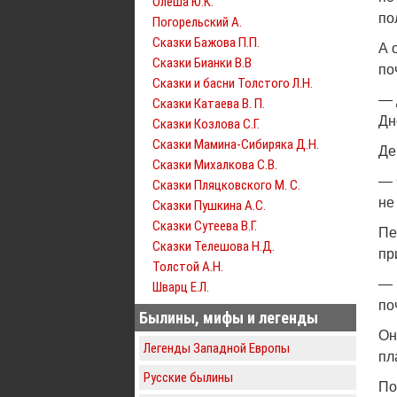
Олеша Ю.К.
по
Погорельский А.
Сказки Бажова П.П.
А 
Сказки Бианки В.В
по
Сказки и басни Толстого Л.Н.
— 
Сказки Катаева В. П.
Дн
Сказки Козлова С.Г.
Сказки Мамина-Сибиряка Д.Н.
Де
Сказки Михалкова С.В.
— 
Сказки Пляцковского М. С.
не
Сказки Пушкина А.С.
Сказки Сутеева В.Г.
Пе
Сказки Телешова Н.Д.
пр
Толстой А.Н.
— 
Шварц Е.Л.
по
Былины, мифы и легенды
Он
Легенды Западной Европы
пл
Русские былины
По