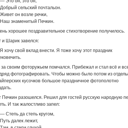
— Это он, это он,
Добрый сельский почтальон.
Живет он возле речки,
Наш знаменитый Печкин.
ень хорошее поздравительное стихотворение получилось.
т и Шарик завелся:
Я хочу свой вклад внести. Я тоже хочу этот праздник
ековечить.
 за своим фоторужьем помчался. Прибежал и стал всё и вс
дряд фотографировать. Чтобы можно было потом из отдел
айперских кусочков большое праздничное фотополотно
здать.
т Печкин разошелся. Решил для гостей русскую народную п
еть. И так жалостливо запел:
— Степь да степь кругом,
Путь далек лежит,
Там, в степи глухой,