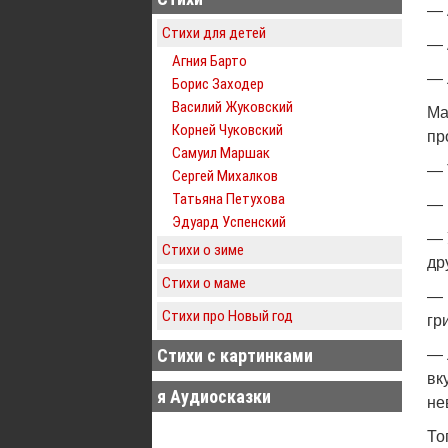
— 
Стихи для детей
— 
Агния Барто
— 
Борис Заходер
Василий Жуковский
Ма
Корней Чуковский
пр
Самуил Маршак
— 
Сергей Михалков
Татьяна Петухова
— 
Эдуард Успенский
— 
Стихи о зиме
др
Стихи о маме
— 
Стихи про Новый год
гр
Стихи с картинками
— 
вк
я Аудиосказки
не
То