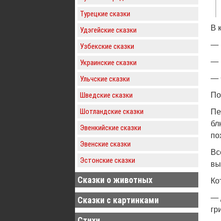
Турецкие сказки
В 
Удэгейские сказки
— 
Узбекские сказки
— 
Украинские сказки
— 
Ульчские сказки
Шведские сказки
По
Шотландские сказки
Пе
бл
Эвенкийские сказки
по
Эвенские сказки
Вс
Эстонские сказки
вы
Сказки о животных
Ко
— 
Сказки с картинками
гр
Стихи