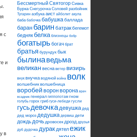
Святогор
Бессмертный
Сивка
ы.
Бурка
Снегурочка
Соловей разбойник
аист
азбука
Тугарин
айболит
акула
ля
бабушка
баллада
баба
бабочка
барин
баран
батрак
бегемот
белка
я с
бедняк
близнецы
бобр
богатырь
богач
брат
братья
бык
бурундук
былина
ведьма
те и
великан
визирь
весна
ветер
волк
внучка
водяной
внук
война
волшебник
волшебница
воробей
ворона
ворон
врач
генерал
гном
гиппопотам
всадник
горох
гриб
гусли
голубь
гуси-лебеди
девочка
гусь
девушка
дед
дедушка
дети
дед мороз
дервиш
дочь
дождь
дрозд
дровосек
друзья
ежик
дурак
дятел
дуб
дудочка
у в
жена