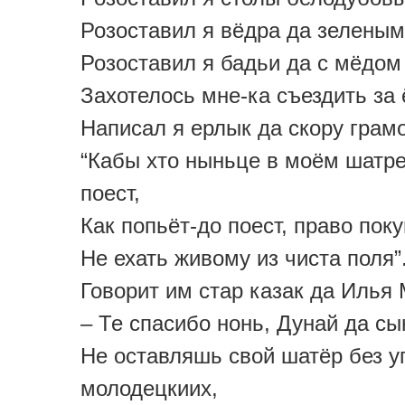
Розоставил я вёдра да зеленым
Розоставил я бадьи да с мёдом
Захотелось мне-ка съездить за 
Написал я ерлык да скору грамо
“Кабы хто ныньце в моём шатре
поест,
Как попьёт-до поест, право пок
Не ехать живому из чиста поля”.
Говорит им стар казак да Илья
– Те спасибо нонь, Дунай да с
Не оставляшь свой шатёр без у
молодецкиих,