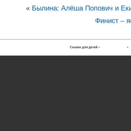
«
Былина: Алёша Попович и Ек
Финист – я
Сказки для детей
•
•