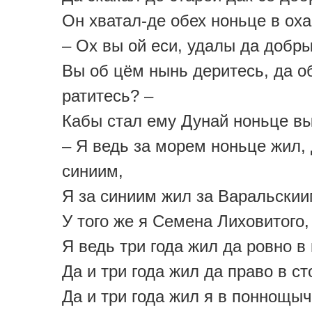
Он хватал-де обех ноньце в оха
– Ох вы ой еси, удалы да добр
Вы об цём нынь деритесь, да о
ратитесь? –
Кабы стал ему Дунай ноньце в
– Я ведь за морем ноньце жил, 
синиим,
Я за синиим жил за Варальскии
У того же я Семена Лиховитого,
Я ведь три года жил да ровно в
Да и три года жил да право в ст
Да и три года жил я в поннощыч