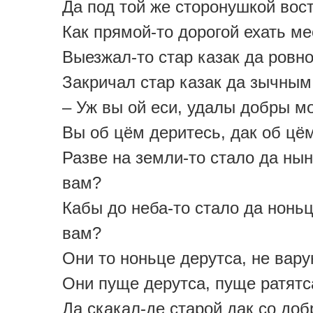
Да под той же сторонушкой вос
Как прямой-то дорогой ехать м
Выезжал-то стар казак да ровно
Закричал стар казак да зычным
– Уж вы ой еси, удалы добры м
Вы об цём деритесь, дак об цё
Разве на земли-то стало да ны
вам?
Кабы до неба-то стало да ноньц
вам?
Они то ноньце дерутса, не вару
Они пуще дерутса, пуще ратятс
Да скакал-де старой дак со доб