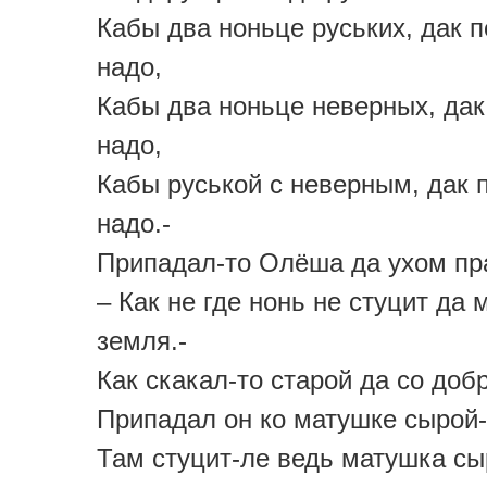
Кабы два ноньце руських, дак 
надо,
Кабы два ноньце неверных, дак
надо,
Кабы руськой с неверным, дак 
надо.-
Припадал-то Олёша да ухом пр
– Как не где нонь не стуцит да 
земля.-
Как скакал-то старой да со добр
Припадал он ко матушке сырой
Там стуцит-ле ведь матушка сы