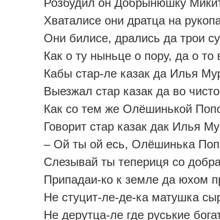
Розбудил он Добрынюшку Мики
Хваталисе они дратца на рукоп
Они билисе, дрались да трои су
Как о ту ныньце о пору, да о то
Кабы стар-ле казак да Илья Му
Выезжал стар казак да во чисто
Как со тем же Олёшинькой Поп
Говорит стар казак дак Илья М
– Ой ты ой есь, Олёшинька Поп
Слезывай ты тепериця со добра
Припадаи-ко к земле да юхом 
Не стуцит-ле-де-ка матушка сы
Не дерутца-ле где руськие бога