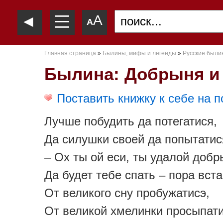
—
◄
A
—
A
—
Главная страница
»
Былины, мифы и легенды
»
Русские были
Былина: Добрыня и
Поставить книжку к себе на п
Лучше побудить да потегатися,
Да силушки своей да попытатис
– Ох ты ой еси, ты удалой доб
Да будет тебе спать – пора вста
От великого сну пробужатисэ,
От великой хмелинки просыпати