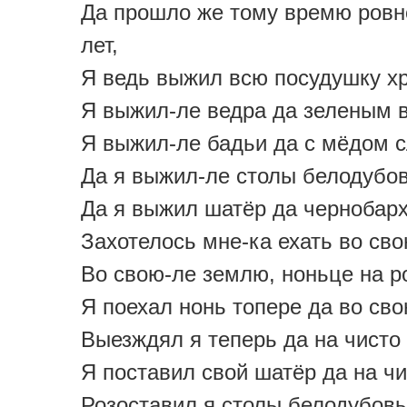
Да прошло же тому времю ровн
лет,
Я ведь выжил всю посудушку х
Я выжил-ле ведра да зеленым 
Я выжил-ле бадьи да с мёдом 
Да я выжил-ле столы белодубо
Да я выжил шатёр да чернобарх
Захотелось мне-ка ехать во св
Во свою-ле землю, ноньце на р
Я поехал нонь топере да во св
Выезждял я теперь да на чисто 
Я поставил свой шатёр да на чи
Розоставил я столы белодубовы