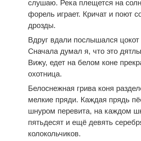
слушаю. Река плещется на солн
форель играет. Кричат и поют с
дрозды.
Вдруг вдали послышался цокот 
Сначала думал я, что это дятл
Вижу, едет на белом коне прек
охотница.
Белоснежная грива коня раздел
мелкие пряди. Каждая прядь п
шнуром перевита, на каждом ш
пятьдесят и ещё девять сереб
колокольчиков.