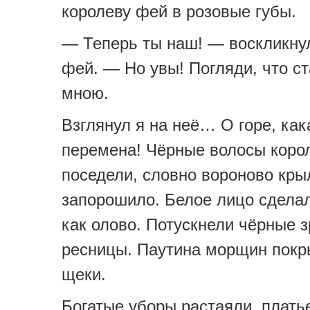
королеву фей в розовые губы.
— Теперь ты наш! — воскликну
фей. — Но увы! Погляди, что ст
мною.
Взглянул я на неё… О горе, ка
перемена! Чёрные волосы коро
поседели, словно вороново кры
запорошило. Белое лицо сдела
как олово. Потускнели чёрные з
ресницы. Паутина морщин покр
щеки.
Богатые уборы растаяли, плать