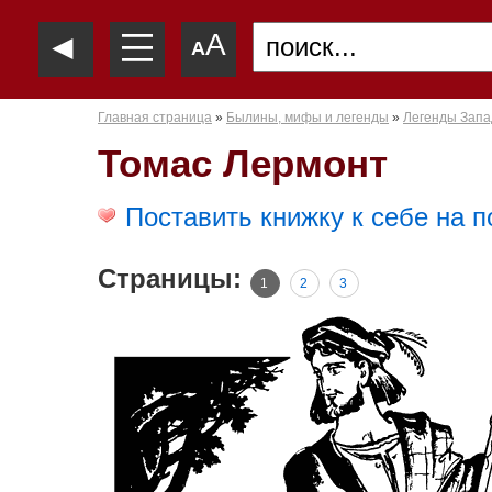
—
◄
A
—
A
—
Главная страница
»
Былины, мифы и легенды
»
Легенды Запа
Томас Лермонт
Поставить книжку к себе на п
Страницы:
1
2
3