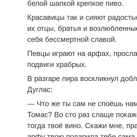
белой шапкой крепкое пиво.
Красавицы так и сияют радость
их отцы, братья и возлюбленны
себя бессмертной славой.
Певцы играют на арфах, просл
подвиги храбрых.
В разгаре пира воскликнул доб
Дуглас:
— Что же ты сам не споёшь нам
Томас? Во сто раз слаще покаж
тогда твоё вино. Скажи мне, пр
арфу твою подарила тебе сама