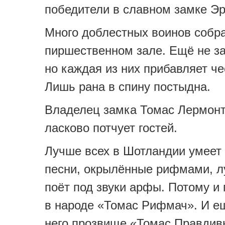
победители в славном замке Эр
Много доблестных воинов собр
пиршественном зале. Ещё не з
но каждая из них прибавляет че
Лишь рана в спину постыдна.
Владелец замка Томас Лермонт
ласково потчует гостей.
Лучше всех в Шотландии умеет 
песни, окрылённые рифмами, л
поёт под звуки арфы. Потому и 
в народе «Томас Рифмач». И ещ
него прозвище «Томас Правдив