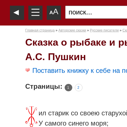
—
◄
A
—
A
—
Главная страница
»
Авторские сказки
»
Русские писатели
»
Ск
Сказка о рыбаке и р
А.С. Пушкин
Поставить книжку к себе на п
Страницы:
1
2
ил старик со своею старухо
У самого синего моря;