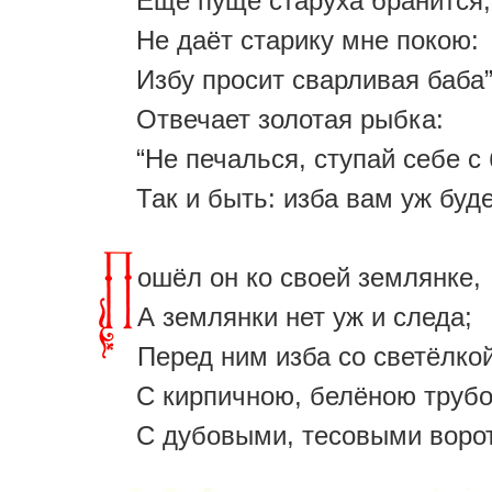
Ещё пуще старуха бранится,
Не даёт старику мне покою:
Избу просит сварливая баба”
Отвечает золотая рыбка:
“Не печалься, ступай себе с 
Так и быть: изба вам уж буде
ошёл он ко своей землянке,
А землянки нет уж и следа;
Перед ним изба со светёлкой
С кирпичною, белёною труб
С дубовыми, тесовыми воро