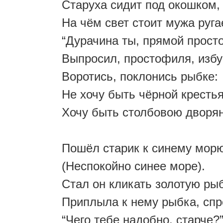
Старуха сидит под окошком,
На чём свет стоит мужа руга
“Дурачина ты, прямой прост
Выпросил, простофиля, избу
Воротись, поклонись рыбке:
Не хочу быть чёрной крестья
Хочу быть столбовою дворян
Пошёл старик к синему мор
(Неспокойно синее море).
Стал он кликать золотую рыб
Приплыла к нему рыбка, спр
“Чего тебе надобно, старче?