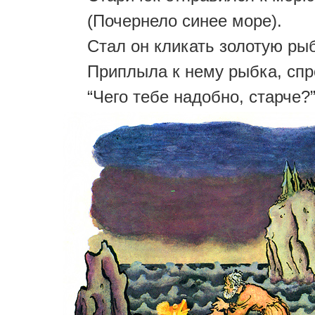
(Почернело синее море).
Стал он кликать золотую рыб
Приплыла к нему рыбка, спр
“Чего тебе надобно, старче?