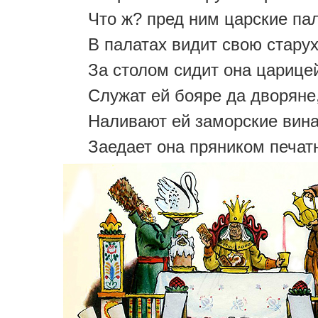
Что ж? пред ним царские па
В палатах видит свою старух
За столом сидит она царице
Служат ей бояре да дворяне
Наливают ей заморские вина
Заедает она пряником печат