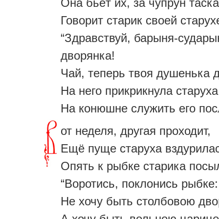
Она бьёт их, за чупрун таска
Говорит старик своей старух
“Здравствуй, барыня-судары
дворянка!
Чай, теперь твоя душенька д
На него прикрикнула старуха
На конюшне служить его пос
от неделя, другая проходит,
Ещё пуще старуха вздурилас
Опять к рыбке старика посы
“Воротись, поклонись рыбке:
Не хочу быть столбовою дво
А хочу быть вольною царице