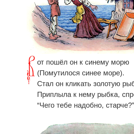
от пошёл он к синему морю
(Помутилося синее море).
Стал он кликать золотую рыб
Приплыла к нему рыбка, спр
“Чего тебе надобно, старче?