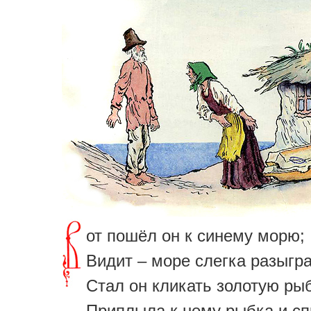
от пошёл он к синему морю;
Видит – море слегка разыгр
Стал он кликать золотую рыб
Приплыла к нему рыбка и сп