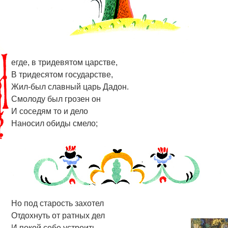
егде, в тридевятом царстве,
В тридесятом государстве,
Жил-был славный царь Дадон.
Смолоду был грозен он
И соседям то и дело
Наносил обиды смело;
Но под старость захотел
Отдохнуть от ратных дел
И покой себе устроить.