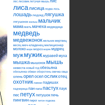
лис
лес
лесовик
летучая мышь
лиса
лисица
лодка
лось
лошадь
лягушка
людоед
мальчик
лягушонок
малыш
мама
мачеха
мать
медведица
медведь
медвежонок
мертвец
мельник
меч-кладенец
милиционер
месяц
молоко
мудрец
мороз
море
моряк
мужик
муж
муравей
муха
мышь
мышка
мышонок
обезьяна
невеста
новый год
обезьянка
обман
оборотень
овечка
овца
ослик
орел
осел
отец
олень
охотник
падишах
павиан
пастух
пан
паук
папа
падчерица
петух
пес
петушок
печь
пингвин
пирог
питон
подкова