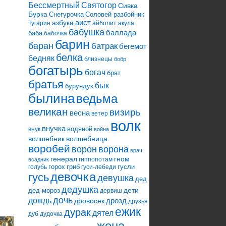
Святогор
Бессмертный
Сивка
Бурка
Снегурочка
Соловей разбойник
аист
азбука
Тугарин
айболит
акула
бабушка
баллада
баба
бабочка
барин
баран
батрак
бегемот
белка
бедняк
близнецы
бобр
богатырь
богач
брат
братья
бык
бурундук
былина
ведьма
великан
визирь
весна
ветер
волк
внучка
водяной
внук
война
волшебник
волшебница
воробей
ворона
ворон
врач
генерал
гном
гиппопотам
всадник
горох
гриб
гусли
голубь
гуси-лебеди
девочка
гусь
девушка
дед
дедушка
дети
дед мороз
дервиш
дочь
дождь
дрозд
дровосек
друзья
ежик
дурак
дятел
дуб
дудочка
жена