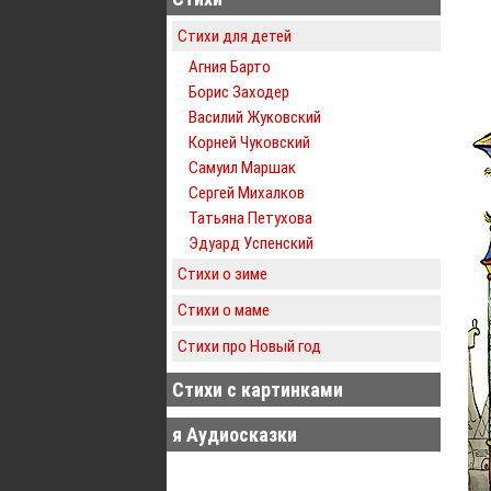
Стихи для детей
Агния Барто
Борис Заходер
Василий Жуковский
Корней Чуковский
Самуил Маршак
Сергей Михалков
Татьяна Петухова
Эдуард Успенский
Стихи о зиме
Стихи о маме
Стихи про Новый год
Стихи с картинками
я Аудиосказки