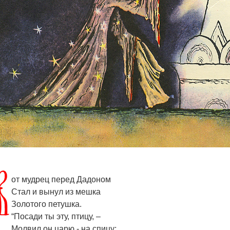
от мудрец перед Дадоном
Стал и вынул из мешка
Золотого петушка.
“Посади ты эту, птицу, –
Молвил он царю,- на спицу;