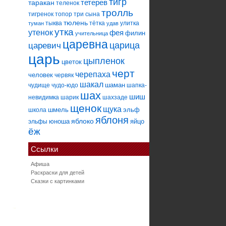
тигр
тетерев
таракан
теленок
тролль
тигренок
топор
три сына
тюлень
тыква
тётка
улитка
туман
удав
утка
утенок
фея
филин
учительница
царевна
царица
царевич
царь
цыпленок
цветок
черт
черепаха
человек
червяк
шакал
шаман
чудище
чудо-юдо
шапка-
шах
шиш
невидимка
шарик
шахзаде
щенок
щука
шмель
эльф
школа
яблоня
яблоко
юноша
яйцо
эльфы
ёж
Ссылки
Афиша
Раскраски для детей
Сказки с картинками