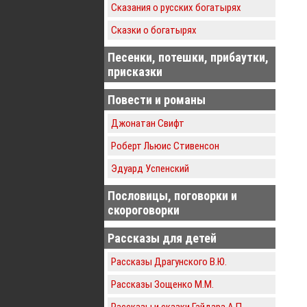
Сказания о русских богатырях
Сказки о богатырях
Песенки, потешки, прибаутки,
присказки
Повести и романы
Джонатан Свифт
Роберт Льюис Стивенсон
Эдуард Успенский
Пословицы, поговорки и
скороговорки
Рассказы для детей
Рассказы Драгунского В.Ю.
Рассказы Зощенко М.М.
Рассказы и сказки Гайдара А.П.