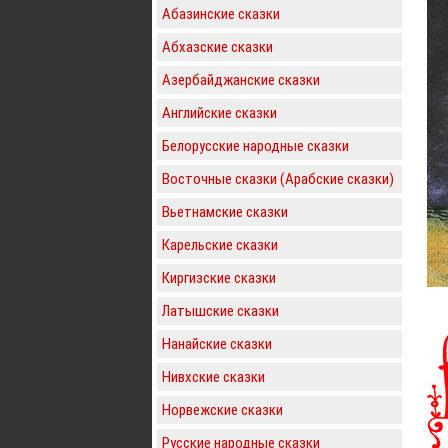
Абазинские сказки
Абхазские сказки
Азербайджанские сказки
Английские сказки
Белорусские народные сказки
Восточные сказки (Арабские сказки)
Вьетнамские сказки
Карельские сказки
Киргизские сказки
Латышские сказки
Нанайские сказки
Нивхские сказки
Норвежские сказки
Русские народные сказки