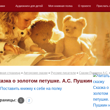
ками
Аудиокниги для детей
Моя книжная полка
О проекте
Прислать 
вная страница
»
Авторские сказки
»
Русские писатели
»
Сказки Пушкина А.С.
казка о золотом петушке. А.С. Пушкин
Поставить книжку к себе на полку
раницы:
1
2