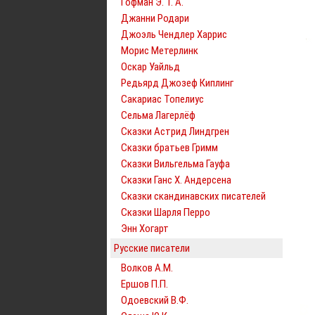
Гофман Э. Т. А.
Джанни Родари
Джоэль Чендлер Харрис
Морис Метерлинк
Оскар Уайльд
Редьярд Джозеф Киплинг
Сакариас Топелиус
Сельма Лагерлёф
Сказки Астрид Линдгрен
Сказки братьев Гримм
Сказки Вильгельма Гауфа
Сказки Ганс Х. Андерсена
Сказки скандинавских писателей
Сказки Шарля Перро
Энн Хогарт
Русские писатели
Волков А.М.
Ершов П.П.
Одоевский В.Ф.