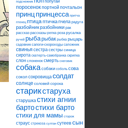
поп
попугай
подснежник
поросенок
портной
почтальон
принцесса
принц
притча
птица
птичка
пчела
радуга
птенец
разбойник
разбойники
рак
русалка
рассказ
рассказы
роза
репка
рыба
рыбак
рыцарь
рыбка
ручей
сапоги-скороходы
садовник
сапожник
свинья
сестра
сестры
синица
сирота
скатерть-самобранка
скрипка
слон
смерть
слоненок
снеговик
собака
сова
собаки
соболь
солдат
сокровища
сокол
солнце
соловей
сорока
старик
старуха
стихи агнии
старушка
барто
стихи барто
стихи для мамы
сторож
сын
страус
сутеев
стрекоза
султан