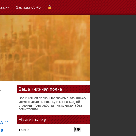
сказку
Закладка Ctrl+D
Ваша книжная полка
»
Это книжная полка. Поставить сюда книжку
можно нажав на ссылку в конце каждой
страницы. Это работает на кукисах)) без
регистрации
Найти сказку