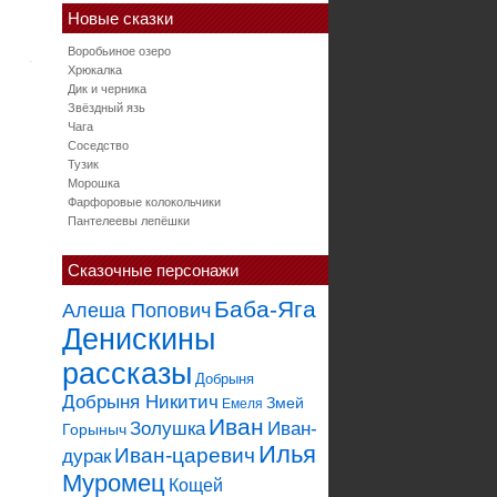
Новые сказки
Воробьиное озеро
Хрюкалка
Дик и черника
Звёздный язь
Чага
Соседство
Тузик
Морошка
Фарфоровые колокольчики
Пантелеевы лепёшки
Сказочные персонажи
Баба-Яга
Алеша Попович
Денискины
рассказы
Добрыня
Добрыня Никитич
Змей
Емеля
Иван
Золушка
Иван-
Горыныч
Илья
Иван-царевич
дурак
Муромец
Кощей