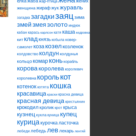
елка
жаба
жених
жар-птица
журавль
жираф
жук
женщина
заяц
загадки
зима
загадка
змей
змея
золото
индюк
каша
кабан
карась
катя
карлсон
кедровка
клад
князь
кит
ковер-
кобыла
козел
коза
козленок
самолет
колдун
колдунья
колдовство
конь
комар
кольцо
корабль
корова
королева
королевич
кот
король
королевна
кошка
котенок
котята
красавица
красна девица
краски
красная девица
крестьянин
крокодил
кролик
крыса
крот
купец
кузнец
кукла
куница
курица
ласточка
курочка
лев
лебедь
лекарь
лебеди
лентяй