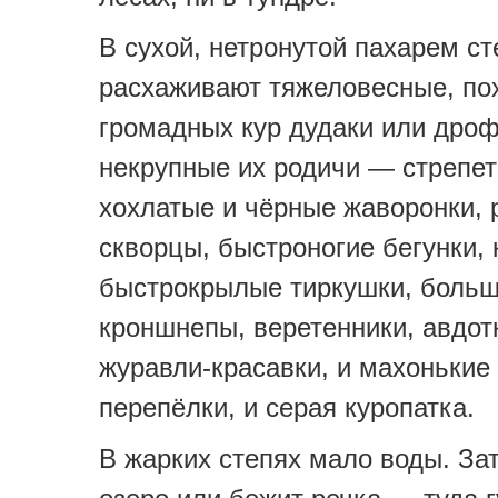
В сухой, нетронутой пахарем ст
расхаживают тяжеловесные, по
громадных кур дудаки или дро
некрупные их родичи — стрепет
хохлатые и чёрные жаворонки, 
скворцы, быстроногие бегунки, 
быстрокрылые тиркушки, больш
кроншнепы, веретенники, авдотк
журавли-красавки, и махонькие
перепёлки, и серая куропатка.
В жарких степях мало воды. Зат