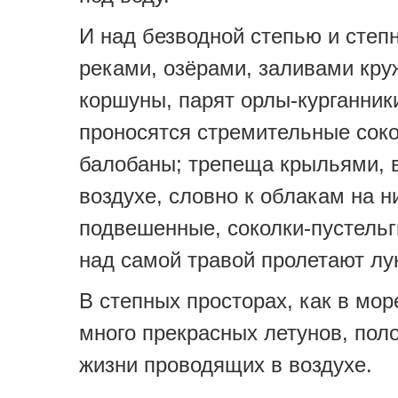
И над безводной степью и сте
реками, озёрами, заливами кру
коршуны, парят орлы-курганник
проносятся стремительные сок
балобаны; трепеща крыльями, в
воздухе, словно к облакам на н
подвешенные, соколки-пустельг
над самой травой пролетают лу
В степных просторах, как в море
много прекрасных летунов, пол
жизни проводящих в воздухе.