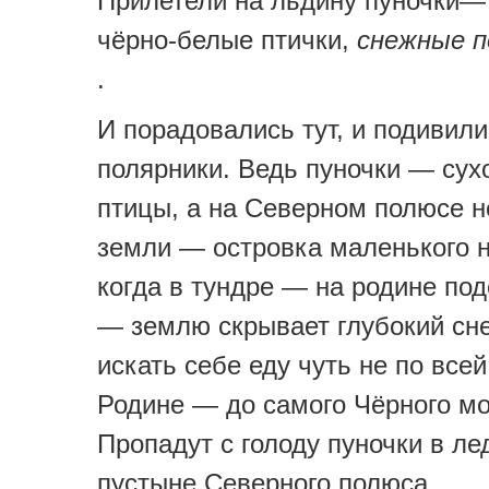
Прилетели на льдину пуночки—
чёрно-белые птички,
снежные п
.
И порадовались тут, и подивил
полярники. Ведь пуночки — сух
птицы, а на Северном полюсе н
земли — островка маленького н
когда в тундре — на родине по
— землю скрывает глубокий снег
искать себе еду чуть не по все
Родине — до самого Чёрного мо
Пропадут с голоду пуночки в ле
пустыне Северного полюса.