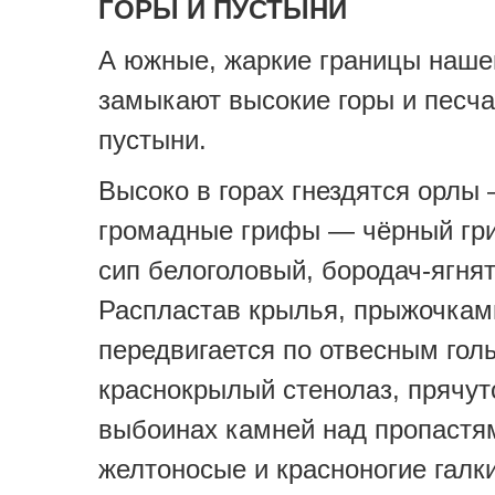
ГОРЫ И ПУСТЫНИ
А южные, жаркие границы наше
замыкают высокие горы и песч
пустыни.
Высоко в горах гнездятся орлы
громадные грифы — чёрный гр
сип белоголовый, бородач-ягнят
Распластав крылья, прыжочкам
передвигается по отвесным го
краснокрылый стенолаз, прячут
выбоинах камней над пропастя
желтоносые и красноногие галки