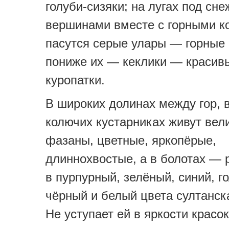
голуби-сизяки; на лугах под сн
вершинами вместе с горными к
пасутся серые улары — горные 
пониже их — кеклики — красив
куропатки.
В широких долинах между гор, в
колючих кустарниках живут вел
фазаны, цветные, яркопёрые,
длиннохвостые, а в болотах — 
в пурпурный, зелёный, синий, г
чёрный и белый цвета султанск
Не уступает ей в яркости красок