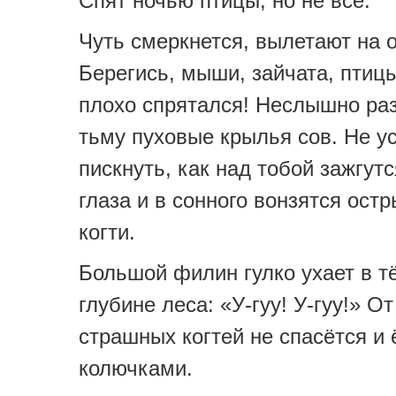
Спят ночью птицы, но не все.
Чуть смеркнется, вылетают на о
Берегись, мыши, зайчата, птицы
плохо спрятался! Неслышно ра
тьму пуховые крылья сов. Не у
пискнуть, как над тобой зажгут
глаза и в сонного вонзятся ост
когти.
Большой филин гулко ухает в т
глубине леса: «У-гуу! У-гуу!» От
страшных когтей не спасётся и
колючками.