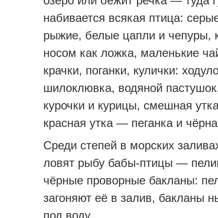
озеро или бежит речка — туда г
набивается всякая птица: серы
рыжие, белые цапли и чепуры, 
носом как ложка, маленькие ч
крачки, поганки, кулички: ходул
шилоклювка, водяной пастушок
курочки и курицы, смешная утка
красная утка — пеганка и чёрн
Среди степей в морских залива
ловят рыбу бабы-птицы — пели
чёрные проворные бакланы: пе
загоняют её в залив, бакланы н
под воду.