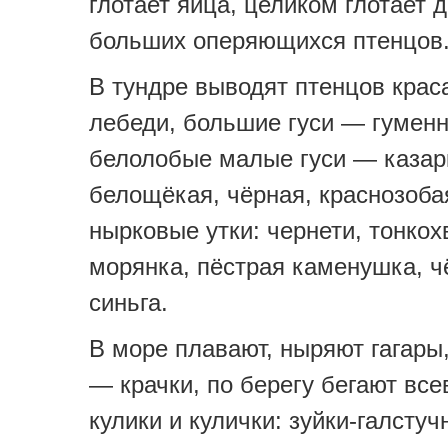
глотает яйца, целиком глотает 
больших оперяющихся птенцов
В тундре выводят птенцов кра
лебеди, большие гуси — гуменн
белолобые малые гуси — казар
белощёкая, чёрная, краснозобая;
нырковые утки: чернети, тонкох
морянка, пёстрая каменушка, ч
синьга.
В море плавают, ныряют гагары
— крачки, по берегу бегают вс
кулики и кулички: зуйки-галстуч