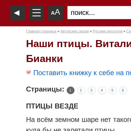
—
◄
A
—
A
—
Главная страница
»
Авторские сказки
»
Русские писатели
»
Ск
Наши птицы. Витал
Бианки
Поставить книжку к себе на п
Страницы:
1
2
3
4
5
6
ПТИЦЫ ВЕЗДЕ
На всём земном шаре нет такого
куда бы не залетали птицы.