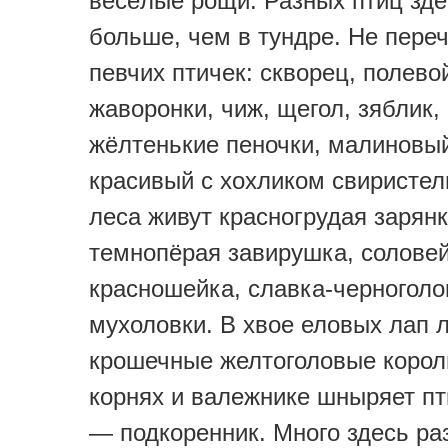
весёлые рощи. Разных птиц зде
больше, чем в тундре. Не пере
певчих птичек: скворец, полево
жаворонки, чиж, щегол, зяблик, 
жёлтенькие пеночки, малиновы
красивый с хохликом свиристел
леса живут красногрудая зарянк
темнопёрая завирушка, соловей
красношейка, славка-черноголо
мухоловки. В хвое еловых лап 
крошечные желтоголовые корол
корнях и валежнике шныряет п
— подкоренник. Много здесь ра