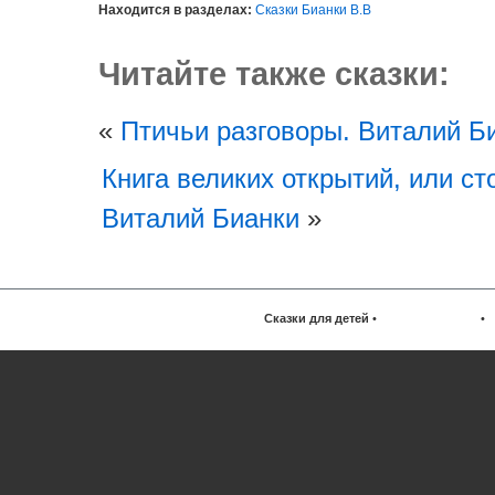
Находится в разделах:
Сказки Бианки В.В
Читайте также сказки:
«
Птичьи разговоры. Виталий Б
Книга великих открытий, или ст
Виталий Бианки
»
Сказки для детей
•
•