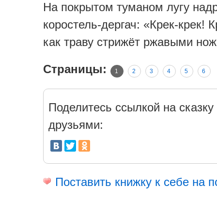
На покрытом туманом лугу над
коростель-дергач: «Крек-крек! 
как траву стрижёт ржавыми но
Страницы:
1
2
3
4
5
6
Поделитесь ссылкой на сказку 
друзьями:
Поставить книжку к себе на п