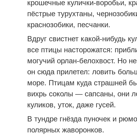
крошечные кулички-воробьи, к
пёстрые турухтаны, чернозобик
краснозобики, песчанки.
Вдруг свистнет какой-нибудь ку
все птицы насторожатся: прибл
могучий орлан-белохвост. Но не
он сюда прилетел: ловить боль
море. Птицам куда страшней б
вихрь соколы — сапсаны, они л
куликов, уток, даже гусей.
В тундре гнёзда пуночек и рюм
полярных жаворонков.