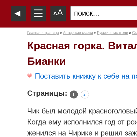
—
◄
A
—
A
—
Главная страница
»
Авторские сказки
»
Русские писатели
»
Ск
Красная горка. Вита
Бианки
Поставить книжку к себе на п
Страницы:
1
2
Чик был молодой красноголовы
Когда ему исполнился год от ро
женился на Чирике и решил за