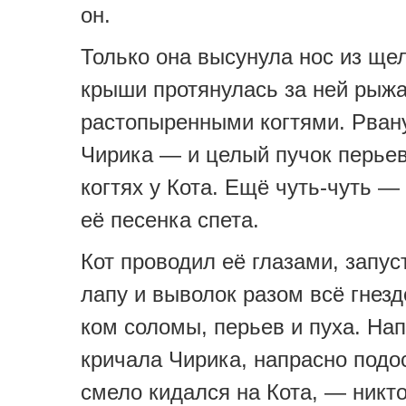
он.
Только она высунула нос из щел
крыши протянулась за ней рыжа
растопыренными когтями. Рван
Чирика — и целый пучок перьев
когтях у Кота. Ещё чуть-чуть —
её песенка спета.
Кот проводил её глазами, запус
лапу и выволок разом всё гнез
ком соломы, перьев и пуха. На
кричала Чирика, напрасно под
смело кидался на Кота, — никт