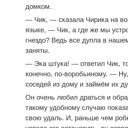
домком.
— Чик, — сказала Чирика на в
языке, — Чик, а где же мы устр
гнездо? Ведь все дупла в наше
заняты.
— Эка штука! — ответил Чик, т
конечно, по-воробьиному. — Ну
соседей из дому и займём их ду
Он очень любил драться и обр
такому удобному случаю показ
свою удаль. И, раньше чем роб