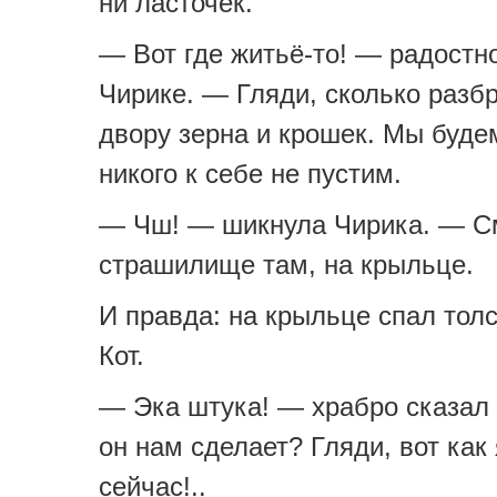
ни ласточек.
— Вот где житьё-то! — радостн
Чирике. — Гляди, сколько разб
двору зерна и крошек. Мы будем
никого к себе не пустим.
— Чш! — шикнула Чирика. — См
страшилище там, на крыльце.
И правда: на крыльце спал то
Кот.
— Эка штука! — храбро сказал
он нам сделает? Гляди, вот как 
сейчас!..