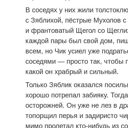
В соседях у них жили толстокл
с Зяблихой, пёстрые Мухолов с
и франтоватый Щегол со Щегли
каждой пары был свой дом, пи
всем, но Чик усиел уже подрать
соседями — просто так, чтобы 
какой он храбрый и сильный.
Только Зяблик оказался посиль
хорошо потрепал забияку. Тогда
осторожней. Он уже не лез в дра
топорщил перья и задиристо чи
мимо пролетал кто-нибудь из со