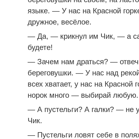
языке. — У нас на Красной горк
дружное, весёлое.
— Да, — крикнул им Чик, — а с
будете!
— Зачем нам драться? — отве
береговушки. — У нас над реко
всех хватает, у нас на Красной 
норок много — выбирай любую.
— А пустельги? А галки? — не 
Чик.
— Пустельги ловят себе в поля