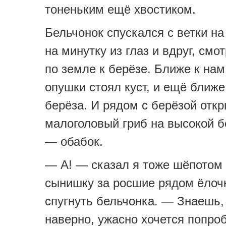
тоненьким ещё хвостиком.
Бельчонок спускался с ветки на
на минутку из глаз и вдруг, смо
по земле к берёзе. Ближе к нам
опушки стоял куст, и ещё ближ
берёза. И рядом с берёзой откр
малоголовый гриб на высокой б
— обабок.
— А! — сказал я тоже шёпотом 
сынишку за росшие рядом ёлочк
спугнуть бельчонка. — Знаешь,
наверно, ужасно хочется попроб