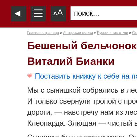
—
◄
A
—
A
—
Главная страница
»
Авторские сказки
»
Русские писатели
»
Ск
Бешеный бельчонок
Виталий Бианки
Поставить книжку к себе на п
Мы с сынишкой собрались в лес
И только свернули тропой с пр
дороги, — навстречу нам из лес
Клеопарда. Злющая — чистый в