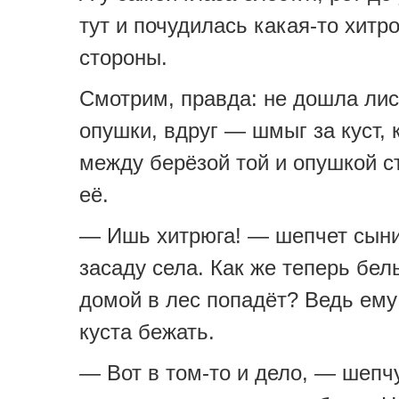
тут и почудилась какая-то хитро
стороны.
Смотрим, правда: не дошла лис
опушки, вдруг — шмыг за куст, 
между берёзой той и опушкой ст
её.
— Ишь хитрюга! — шепчет сын
засаду села. Как же теперь бел
домой в лес попадёт? Ведь ему
куста бежать.
— Вот в том-то и дело, — шепч