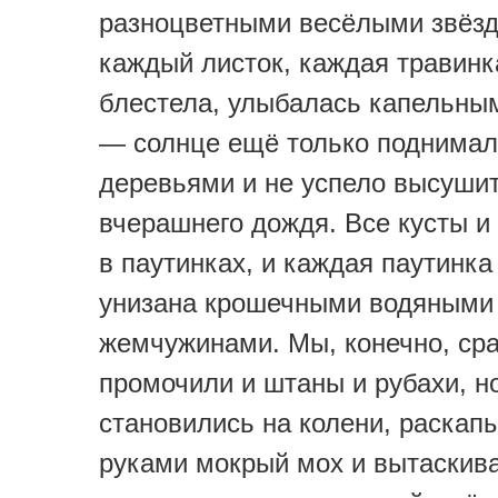
разноцветными весёлыми звёзд
каждый листок, каждая травин
блестела, улыбалась капельны
— солнце ещё только поднимал
деревьями и не успело высуши
вчерашнего дождя. Все кусты и
в паутинках, и каждая паутинк
унизана крошечными водяными
жемчужинами. Мы, конечно, ср
промочили и штаны и рубахи, н
становились на колени, раскап
руками мокрый мох и вытаскива