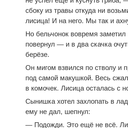
не успел ещё и куснуть гриба, 
сбоку из травы откуда ни возь
лисица! И на него. Мы так и ахн
Но бельчонок вовремя заметил 
повернул — и в два скачка очут
берёзе.
Он мигом взвился по стволу и 
под самой макушкой. Весь сжал
в комочек. Лисица осталась с н
Сынишка хотел захлопать в лад
ему не дал, шепнул:
— Подожди. Это ещё не всё. Ли