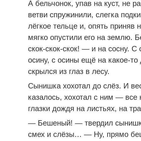
А бельчонок, упав на куст, не р
ветви спружинили, слегка подки
лёгкое тельце и, опять приняв н
мягко опустили его на землю. 
скок-скок-скок! — и на сосну. С
осину, с осины ещё на какое-то
скрылся из глаз в лесу.
Сынишка хохотал до слёз. И ве
казалось, хохотал с ним — все
глазки дождя на листьях, на тра
— Бешеный! — твердил сынишк
смех и слёзы… — Ну, прямо беш