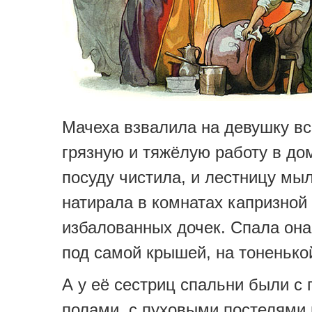
Мачеха взвалила на девушку в
грязную и тяжёлую работу в дом
посуду чистила, и лестницу мыл
натирала в комнатах капризной
избалованных дочек. Спала она
под самой крышей, на тоненько
А у её сестриц спальни были с
полами, с пуховыми постелями 