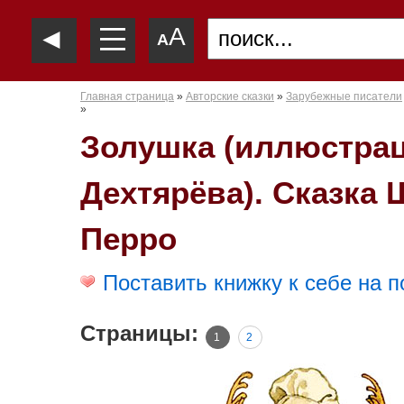
—
◄
A
—
A
—
Главная страница
»
Авторские сказки
»
Зарубежные писатели
»
Золушка (иллюстра
Дехтярёва). Сказка
Перро
Поставить книжку к себе на п
Страницы:
1
2