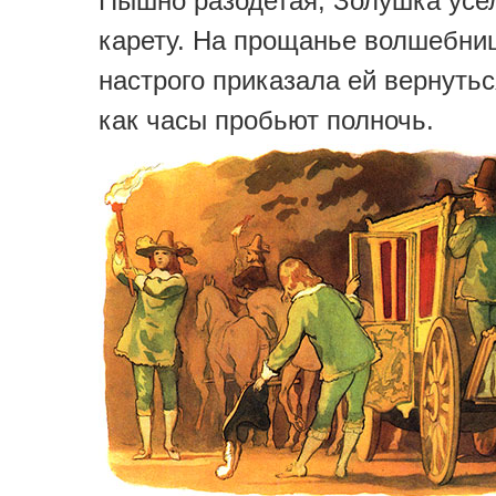
Пышно разодетая, Золушка усе
карету. На прощанье волшебниц
настрого приказала ей вернутьс
как часы пробьют полночь.