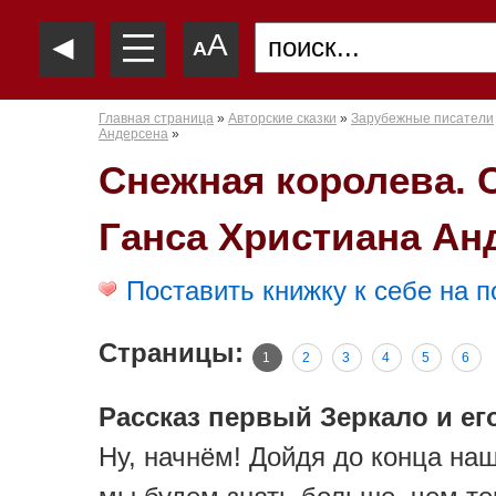
—
◄
A
—
A
—
Главная страница
»
Авторские сказки
»
Зарубежные писатели
Андерсена
»
Снежная королева. 
Ганса Христиана Ан
Поставить книжку к себе на п
Страницы:
1
2
3
4
5
6
Рассказ первый Зеркало и ег
Ну, начнём! Дойдя до конца наш