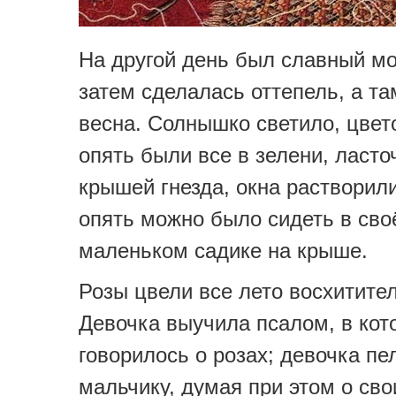
На другой день был славный мо
затем сделалась оттепель, а т
весна. Солнышко светило, цве
опять были все в зелени, ласто
крышей гнезда, окна растворили
опять можно было сидеть в св
маленьком садике на крыше.
Розы цвели все лето восхитите
Девочка выучила псалом, в кот
говорилось о розах; девочка пе
мальчику, думая при этом о сво