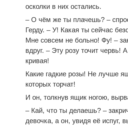
осколки в них остались.
– О чём же ты плачешь? – спро
Герду. – У! Какая ты сейчас без
Мне совсем не больно! Фу! – за
вдруг. – Эту розу точит червь! 
кривая!
Какие гадкие розы! Не лучше я
которых торчат!
И он, толкнув ящик ногою, вырв
– Кай, что ты делаешь? – закри
девочка, а он, увидя её испуг,