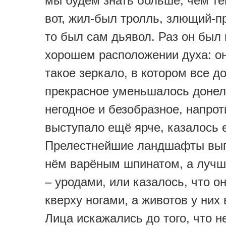
мы будем знать больше, чем те
вот, жил-был тролль, злющий-
то был сам дьявол. Раз он был
хорошем расположении духа: о
такое зеркало, в котором все д
прекрасное уменьшалось донел
негодное и безобразное, напрот
выступало ещё ярче, казалось 
Прелестнейшие ландшафты выг
нём варёным шпинатом, а лучш
– уродами, или казалось, что он
кверху ногами, а животов у них 
Лица искажались до того, что н