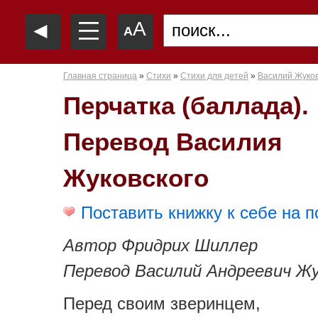
—
◄
A
—
A
—
Главная страница
»
Стихи
»
Стихи для детей
»
Василий Жуко
Перчатка (баллада).
Перевод Василия
Жуковского
Поставить книжку к себе на п
Автор Фридрих Шиллер
Перевод Василий Андреевич Жу
Перед своим зверинцем,