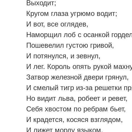
Выходит;
Кругом глаза угрюмо водит;
И вот, все оглядев,
Наморщил лоб с осанкой горде
Пошевелил густою гривой,
И потянулся, и зевнул,
И лег. Король опять рукой мах
Затвор железной двери грянул,
И смелый тигр из-за решетки пр
Но видит льва, робеет и ревет,
Себя хвостом по ребрам бьет,
И крадется, косяся взглядом,
И лижет морду языком,