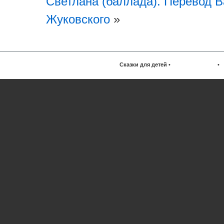
Светлана (баллада). Перевод 
Жуковского
»
Сказки для детей
•
•