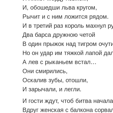
И, обошедши льва кругом,
Рычит и с ним ложится рядом.
И в третий раз король махнул 
Два барса дружною четой
В один прыжок над тигром очут
Но он удар им тяжкой лапой дал
А лев с рыканьем встал…
Они смирились,
Оскалив зубы, отошли,
И зарычали, и легли.
И гости ждут, чтоб битва начала
Вдруг женская с балкона сорва