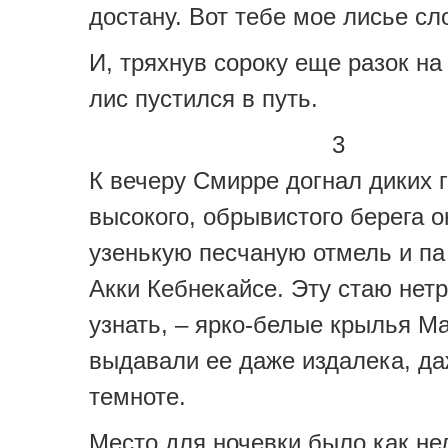
достану. Вот тебе мое лисье сл
И, тряхнув сороку еще разок на
лис пустился в путь.
3
К вечеру Смирре догнал диких г
высокого, обрывистого берега о
узенькую песчаную отмель и па
Акки Кебнекайсе. Эту стаю нет
узнать, – ярко-белые крылья М
выдавали ее даже издалека, да
темноте.
Место для ночевки было как не