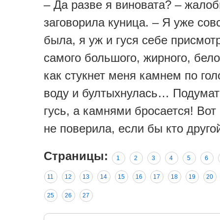
– Да разве я виновата? – жало
заговорила куница. – Я уже со
была, я уж и гуся себе присмот
самого большого, жирного, бел
как стукнет меня камнем по голо
воду и бултыхнулась… Подумат
гусь, а камнями бросается! Вот 
не поверила, если бы кто друго
Страницы:
1
2
3
4
5
6
11
12
13
14
15
16
17
18
19
20
25
26
27