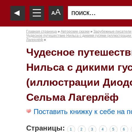
—
◄
A
—
A
—
Главная страница
»
Авторские сказки
»
Зарубежные писатели
Чудесное путешествие Нильса с дикими гусями (иллюстрации
Лагерлёф
»
Чудесное путешеств
Нильса с дикими гу
(иллюстрации Диодо
Сельма Лагерлёф
Поставить книжку к себе на п
Страницы:
1
2
3
4
5
6