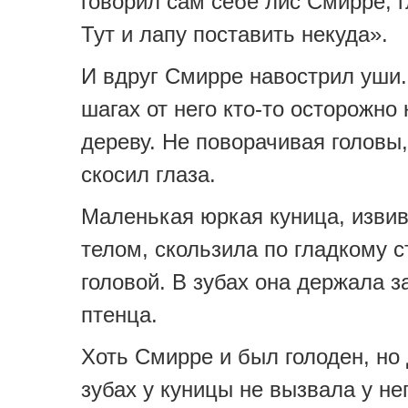
говорил сам себе лис Смирре, г
Тут и лапу поставить некуда».
И вдруг Смирре навострил уши.
шагах от него кто-то осторожно 
дереву. Не поворачивая головы
скосил глаза.
Маленькая юркая куница, изви
телом, скользила по гладкому с
головой. В зубах она держала 
птенца.
Хоть Смирре и был голоден, но
зубах у куницы не вызвала у нег