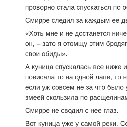
проворно стала спускаться по о
Смирре следил за каждым ее д
«Хоть мне и не достанется ниче
он, – зато я отомщу этим бродя
свои обиды».
А куница спускалась все ниже 
повисала то на одной лапе, то н
если уж совсем не за что было 
змеей скользила по расщелина
Смирре не сводил с нее глаз.
Вот куница уже у самой реки. С