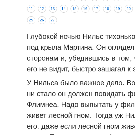
11
12
13
14
15
16
17
18
19
20
25
26
27
Глубокой ночью Нильс тихонько
под крыла Мартина. Он оглядел
сторонам и, убедившись в том, 
его не видит, быстро зашагал к 
У Нильса было важное дело. Во
ни стало он должен повидать ф
Флимнеа. Надо выпытать у фил
живет лесной гном. Тогда уж Н
его, даже если лесной гном жив