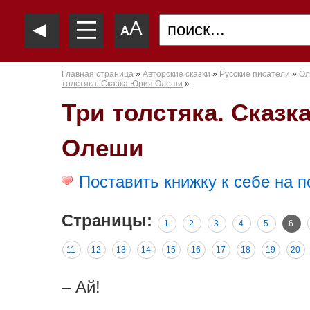
—
◄
A
—
A
—
Главная страница
»
Авторские сказки
»
Русские писатели
»
Ол
толстяка. Сказка Юрия Олеши
»
Три толстяка. Сказк
Олеши
Поставить книжку к себе на п
Страницы:
1
2
3
4
5
6
11
12
13
14
15
16
17
18
19
20
– Ай!