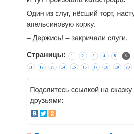
Один из слуг, нёсший торт, наст
апельсиновую корку.
– Держись! – закричали слуги.
Страницы:
1
2
3
4
5
6
11
12
13
14
15
16
17
18
19
20
Поделитесь ссылкой на сказку 
друзьями: