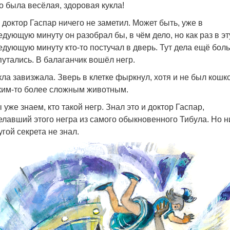
о была весёлая, здоровая кукла!
 доктор Гаспар ничего не заметил. Может быть, уже в
едующую минуту он разобрал бы, в чём дело, но как раз в эт
едующую минуту кто-то постучал в дверь. Тут дела ещё бол
путались. В балаганчик вошёл негр.
кла завизжала. Зверь в клетке фыркнул, хотя и не был кошко
ким-то более сложным животным.
 уже знаем, кто такой негр. Знал это и доктор Гаспар,
елавший этого негра из самого обыкновенного Тибула. Но н
угой секрета не знал.