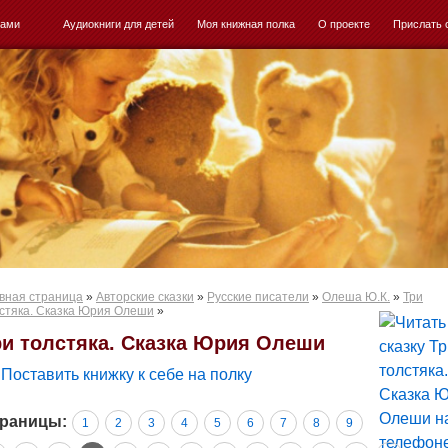
ками
Аудиокниги для детей
Моя книжная полка
О проекте
Прислать 
вная страница
»
Авторские сказки
»
Русские писатели
»
Олеша Ю.К.
»
Три
стяка. Сказка Юрия Олеши
»
ри толстяка. Сказка Юрия Олеши
Поставить книжку к себе на полку
раницы:
1
2
3
4
5
6
7
8
9