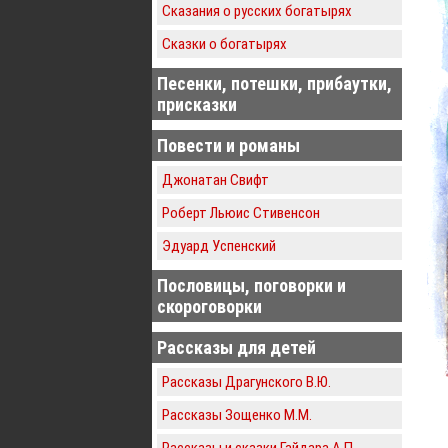
Сказания о русских богатырях
Сказки о богатырях
Песенки, потешки, прибаутки,
присказки
Повести и романы
Джонатан Свифт
Роберт Льюис Стивенсон
Эдуард Успенский
Пословицы, поговорки и
скороговорки
Рассказы для детей
Рассказы Драгунского В.Ю.
Рассказы Зощенко М.М.
Рассказы и сказки Гайдара А.П.