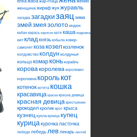
елка
жаба
жених
жар-птица
журавль
жираф
жук
женщина
заяц
загадки
зима
загадка
змей
змея
золото
индюк
каша
кабан
карась
катя
карлсон
кедровка
клад
князь
кит
ковер-
кобыла
козел
коза
козленок
самолет
колдун
колдунья
колдовство
конь
комар
кольцо
корабль
корова
королева
королевич
кот
король
королевна
кошка
котенок
котята
красавица
красна девица
краски
красная девица
крестьянин
крокодил
кролик
крыса
крот
купец
кузнец
кукла
куница
курица
ласточка
курочка
лев
лебедь
лекарь
лебеди
лентяй