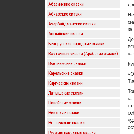
Абазинские сказки
дв
Абхазские сказки
Не
си
Азербайджанские сказки
за
Английские сказки
До
Белорусские народные сказки
вс
Восточные сказки (Арабские сказки)
ка
Вьетнамские сказки
Ку
Карельские сказки
«О
Ти
Киргизские сказки
То
Латышские сказки
ка
Нанайские сказки
от
Нивхские сказки
се
чу
Норвежские сказки
ос
Русские народные сказки