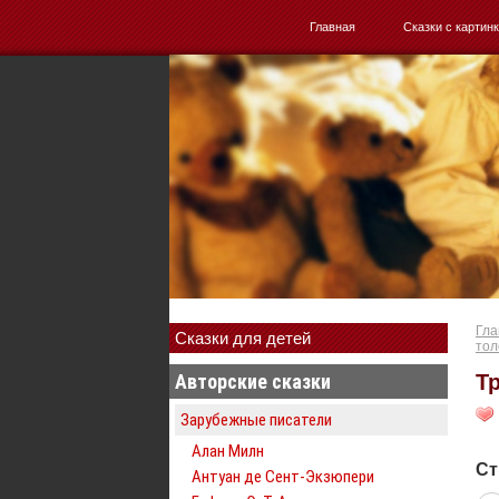
Главная
Сказки с картин
Гла
Сказки для детей
тол
Авторские сказки
Т
Зарубежные писатели
Алан Милн
Ст
Антуан де Сент-Экзюпери