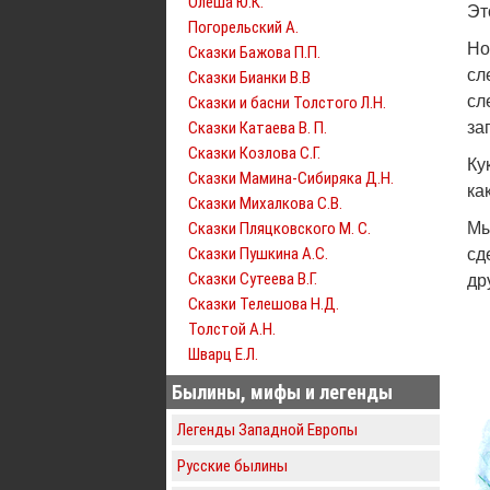
Олеша Ю.К.
Эт
Погорельский А.
Но
Сказки Бажова П.П.
сл
Сказки Бианки В.В
сл
Сказки и басни Толстого Л.Н.
Сказки Катаева В. П.
за
Сказки Козлова С.Г.
Ку
Сказки Мамина-Сибиряка Д.Н.
ка
Сказки Михалкова С.В.
Сказки Пляцковского М. С.
Мы
Сказки Пушкина А.С.
сд
Сказки Сутеева В.Г.
др
Сказки Телешова Н.Д.
Толстой А.Н.
Шварц Е.Л.
Былины, мифы и легенды
Легенды Западной Европы
Русские былины