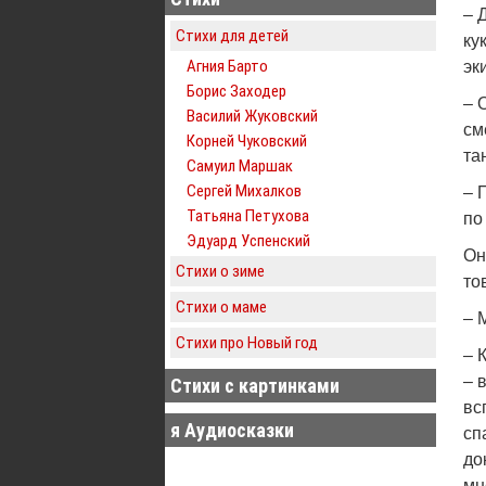
– 
Стихи для детей
ку
Агния Барто
эк
Борис Заходер
– 
Василий Жуковский
см
Корней Чуковский
та
Самуил Маршак
Сергей Михалков
– 
Татьяна Петухова
по
Эдуард Успенский
Он
Стихи о зиме
то
Стихи о маме
– 
Стихи про Новый год
– 
– 
Стихи с картинками
вс
я Аудиосказки
сп
до
мн