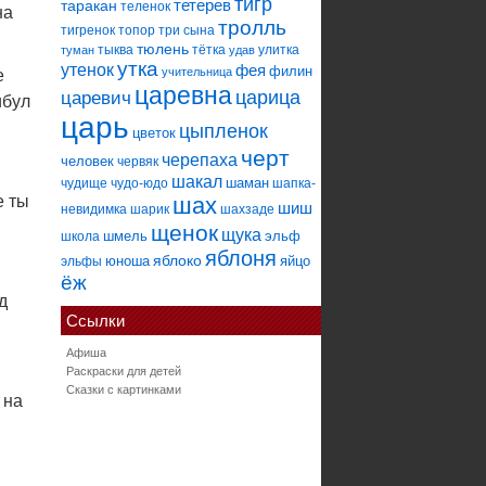
тигр
тетерев
таракан
теленок
на
тролль
тигренок
топор
три сына
тюлень
тыква
тётка
улитка
туман
удав
утка
утенок
фея
филин
учительница
е
царевна
царица
царевич
ибул
царь
цыпленок
цветок
черт
черепаха
человек
червяк
шакал
шаман
чудище
чудо-юдо
шапка-
е ты
шах
шиш
невидимка
шарик
шахзаде
щенок
щука
шмель
эльф
школа
яблоня
яблоко
юноша
яйцо
эльфы
ёж
д
Ссылки
Афиша
Раскраски для детей
Сказки с картинками
 на