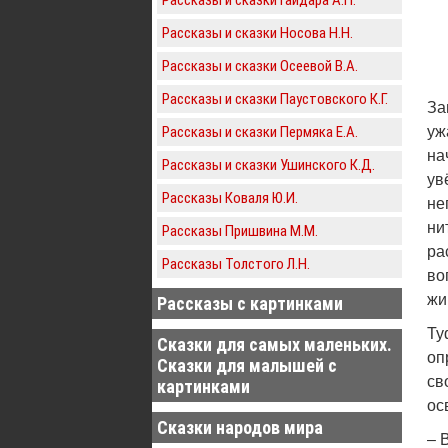
Рассказы и сказки Носова Н.Н.
Рассказы и сказки Осеевой В.А.
Рассказы и сказки Паустовского К.Г.
За
Рассказы и сказки Пермяка Е.А.
уж
на
Рассказы и сказки Ушинского К.Д.
ув
Рассказы Коваля Ю.И.
не
ни
Рассказы Пришвина М.М.
ра
Рассказы Толстого Л.Н.
во
жи
Рассказы с картинками
Ту
Сказки для самых маленьких.
оп
Сказки для малышей с
св
картинками
ос
Сказки народов мира
– 