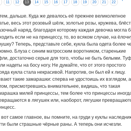
11
12
13
14
15
16
17
18
19
20
21
22
тем, дальше. Куда же девалось её прежнее великолепное
атье, весь этот розовый шёлк, золотые розы, кружева, блёст
азочный наряд, благодаря которому каждая девочка могла 
ходить если не на принцессу, то, во всяком случае, на ёлоч
рушку? Теперь, представьте себе, кукла была одета более ч
ромно. Блуза с синим матросским воротником, старенькие
фли, достаточно серые для того, чтобы не быть белыми. Ту
ли надеты на босу ногу. Не думайте, что от этого простого
ряда кукла стала некрасивой. Напротив, он был ей к лицу.
вают такие замарашки: сперва не удостоишь их взглядом, а
том, присмотревшись внимательнее, видишь, что такая
марашка милей принцессы, тем более что принцессы иногд
евращаются в лягушек или, наоборот, лягушки превращают
инцесс.
 вот самое главное, вы помните, на груди у куклы наследни
тти были страшные чёрные раны. А теперь они исчезли.