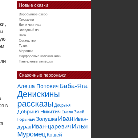
Новые сказки
Воробьиное озеро
Хрюкалка
ки,
Дик и черника
Звёздный язь
бы
Чага
ную
Соседство
ем
Тузик
Морошка
Фарфоровые колокольчики
фли
Пантелеевы лепёшки
Сказочные персонажи
Баба-Яга
Алеша Попович
Денискины
а
рассказы
ся в
Добрыня
Добрыня Никитич
Змей
Емеля
Иван
Золушка
Иван-
Горыныч
ка
Илья
Иван-царевич
дурак
Муромец
Кощей