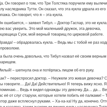
Да. Он говорил о том, что Три Толстяка поручили ему вылечи
клу наследника Тутти. Он сказал, что эта кукла удрала из его
ипажа. Он говорит, что я – эта кукла.
Он ошибается, – заявил Тибул. – Доктор Гаспар, это не кукла
ею вас уверить. Это мой маленький дружок, эта девочка,
нцовщица Суок, мой верный товарищ по цирковой работе.
Правда! – обрадовалась кукла. – Ведь мы с тобой не раз хо
 проволоке.
а была очень довольна, что Тибул назвал её своим верным
варищем.
Милый! – шепнула она и потёрлась лицом об его руку.
Как? – переспросил доктор. – Неужели это живая девочка? 
вы говорите… Да! Да! Действительно! Я теперь вижу ясно. Я
поминаю… Ведь я видел однажды эту девочку. Да… да… Ве
ас её от слуг старухи, которые хотели побить её палками! – 
ктор даже всплеснул руками. – Ха-ха-ха! Ну да, конечно. Отт
е и казалось таким знакомым личико куклы наследника Тутт