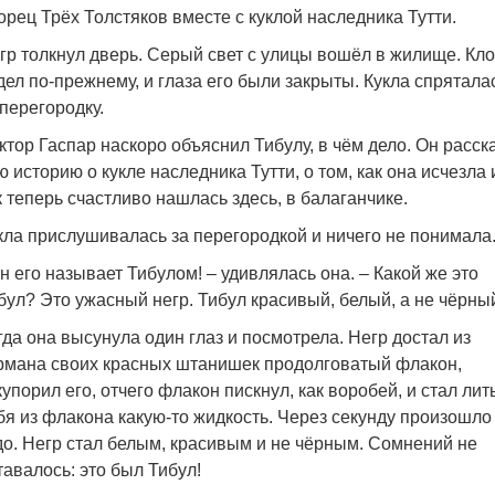
орец Трёх Толстяков вместе с куклой наследника Тутти.
гр толкнул дверь. Серый свет с улицы вошёл в жилище. Кл
дел по-прежнему, и глаза его были закрыты. Кукла спрятала
 перегородку.
ктор Гаспар наскоро объяснил Тибулу, в чём дело. Он расск
ю историю о кукле наследника Тутти, о том, как она исчезла 
к теперь счастливо нашлась здесь, в балаганчике.
кла прислушивалась за перегородкой и ничего не понимала
н его называет Тибулом! – удивлялась она. – Какой же это
бул? Это ужасный негр. Тибул красивый, белый, а не чёрн
гда она высунула один глаз и посмотрела. Негр достал из
рмана своих красных штанишек продолговатый флакон,
купорил его, отчего флакон пискнул, как воробей, и стал лит
бя из флакона какую-то жидкость. Через секунду произошло
до. Негр стал белым, красивым и не чёрным. Сомнений не
тавалось: это был Тибул!