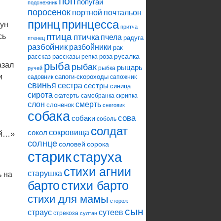
поп
попугай
подснежник
поросенок
портной
почтальон
принцесса
принц
оун
притча
птица
сь
птичка
пчела
радуга
птенец
разбойник
разбойники
рак
русалка
рассказ
рассказы
роза
репка
рыба
азал
рыбак
рыцарь
рыбка
ручей
и
сапоги-скороходы
садовник
сапожник
свинья
сестра
сестры
синица
сирота
скатерть-самобранка
скрипка
слон
смерть
.
слоненок
снеговик
собака
сова
собаки
соболь
солдат
сокровища
сокол
ый…»
солнце
соловей
сорока
старик
старуха
стихи агнии
старушка
ь на
барто
стихи барто
стихи для мамы
сторож
сын
страус
сутеев
стрекоза
султан