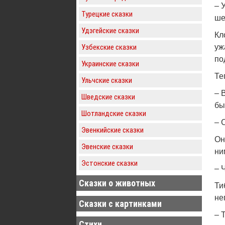
– 
Турецкие сказки
ше
Удэгейские сказки
Кл
Узбекские сказки
уж
по
Украинские сказки
Те
Ульчские сказки
– 
Шведские сказки
бы
Шотландские сказки
– 
Эвенкийские сказки
Он
Эвенские сказки
ни
Эстонские сказки
– 
Сказки о животных
Ти
не
Сказки с картинками
– 
Стихи