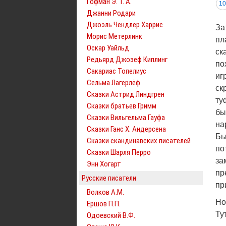
Гофман Э. Т. А.
10
Джанни Родари
Джоэль Чендлер Харрис
За
Морис Метерлинк
пл
Оскар Уайльд
ск
Редьярд Джозеф Киплинг
по
Сакариас Топелиус
иг
Сельма Лагерлёф
ск
Сказки Астрид Линдгрен
ту
Сказки братьев Гримм
бы
Сказки Вильгельма Гауфа
на
Сказки Ганс Х. Андерсена
Бы
Сказки скандинавских писателей
по
Сказки Шарля Перро
за
Энн Хогарт
пр
Русские писатели
пр
Волков А.М.
Но
Ершов П.П.
Ту
Одоевский В.Ф.