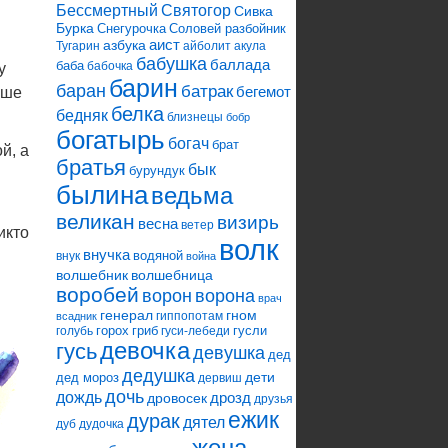
Святогор
Бессмертный
Сивка
Бурка
Снегурочка
Соловей разбойник
аист
азбука
Тугарин
айболит
акула
бабушка
баллада
баба
бабочка
у
барин
баран
батрак
бегемот
ьше
белка
бедняк
близнецы
бобр
богатырь
богач
брат
й, а
братья
бык
бурундук
былина
ведьма
великан
визирь
весна
ветер
икто
волк
внучка
водяной
внук
война
волшебник
волшебница
воробей
ворона
ворон
врач
генерал
гном
гиппопотам
всадник
горох
гриб
гусли
голубь
гуси-лебеди
девочка
гусь
девушка
дед
дедушка
дети
дед мороз
дервиш
дочь
дождь
дрозд
дровосек
друзья
ежик
дурак
дятел
дуб
дудочка
жена