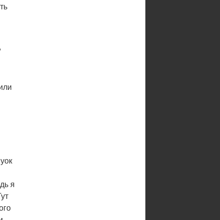
ть
,
дили
Суок
дь я
Тут
ого
и.