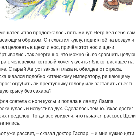
мешательство продолжалось пять минут. Негр вёл себя са
асающим образом. Он схватил куклу, поднял её на воздух и
чал целовать в щеки и нос, причём этот нос и щеки
ёртывались так энергично, что можно было сравнить целую
гра с человеком, который хочет укусить яблоко, висящее на
тке. Старый Август закрыл глаза и, обалдев от страха,
скачивался подобно китайскому императору, решающему
прос: огрубить ли преступнику голову или заставить съесть
вую крысу без сахара?
фля слетела с ноги куклы и попала в лампу. Лампа
рокинулась и испустила дух. Сделалось темно. Ужас достиг
оих пределов. Тогда все увидели, что начался рассвет. Щели
ветились.
Вот уже рассвет, – сказал доктор Гаспар, – и мне нужно идти