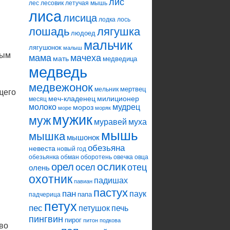
лис
лес
лесовик
летучая мышь
лиса
лисица
лодка
лось
лошадь
лягушка
людоед
мальчик
лягушонок
малыш
мым
мама
мачеха
мать
медведица
медведь
медвежонок
мертвец
мельник
щего
меч-кладенец
милиционер
месяц
молоко
мудрец
мороз
море
моряк
мужик
муж
муравей
муха
мышь
мышка
мышонок
обезьяна
невеста
новый год
обезьянка
обман
оборотень
овечка
овца
ослик
орел
осел
отец
олень
охотник
падишах
павиан
пастух
пан
паук
папа
падчерица
петух
пес
петушок
печь
пингвин
пирог
питон
подкова
 во