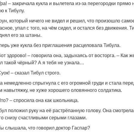
Ура! – закричала кукла и вылетела из-за перегородки прямо 
ю к Тибулу.
оун, который ничего не видел и решил, что произошло само
асное, упал с того, на чём сидел, и остался без движения. Т
днял его за штаны.
перь уже кукла без приглашения расцеловала Тибула.
Вот здорово! – говорила она, задыхаясь от восторга. – Как ж
л такой чёрный? А я тебя не узнала…
Суок! – сказал Тибул строго.
а немедленно спрыгнула с его огромной груди и стала пере
м навытяжку, не хуже хорошего оловянного солдатика.
Что? – спросила она как школьница.
бул положил руку на её растрёпанную голову. Она смотрела
го снизу счастливыми серыми глазами.
Ты слышала, что говорил доктор Гаспар?