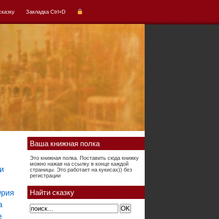
сказку
Закладка Ctrl+D
Ваша книжная полка
Это книжная полка. Поставить сюда книжку
можно нажав на ссылку в конце каждой
страницы. Это работает на кукисах)) без
регистрации
Найти сказку