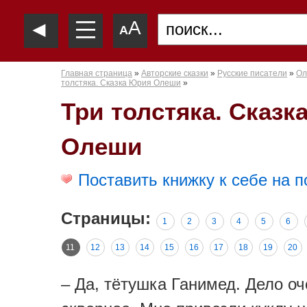
—
◄
A
—
A
—
Главная страница
»
Авторские сказки
»
Русские писатели
»
Ол
толстяка. Сказка Юрия Олеши
»
Три толстяка. Сказк
Олеши
Поставить книжку к себе на п
Страницы:
1
2
3
4
5
6
11
12
13
14
15
16
17
18
19
20
– Да, тётушка Ганимед. Дело о