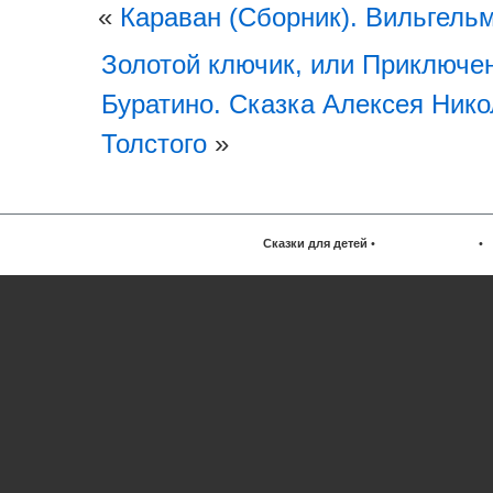
«
Караван (Сборник). Вильгель
Золотой ключик, или Приключе
Буратино. Сказка Алексея Ник
Толстого
»
Сказки для детей
•
•