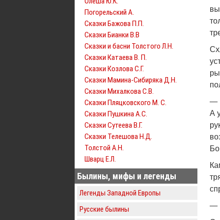
Олеша Ю.К.
вы
Погорельский А.
то
Сказки Бажова П.П.
тр
Сказки Бианки В.В
Сказки и басни Толстого Л.Н.
Сх
Сказки Катаева В. П.
ус
Сказки Козлова С.Г.
ры
Сказки Мамина-Сибиряка Д.Н.
по
Сказки Михалкова С.В.
— 
Сказки Пляцковского М. С.
А 
Сказки Пушкина А.С.
Сказки Сутеева В.Г.
ру
Сказки Телешова Н.Д.
во
Толстой А.Н.
Бо
Шварц Е.Л.
Ка
Былины, мифы и легенды
тр
сп
Легенды Западной Европы
— 
Русские былины