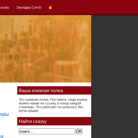
сказку
Закладка Ctrl+D
Ваша книжная полка
Это книжная полка. Поставить сюда книжку
можно нажав на ссылку в конце каждой
страницы. Это работает на кукисах)) без
регистрации
Найти сказку