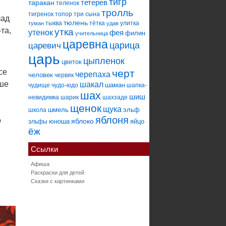
тигр
тетерев
таракан
теленок
тролль
тигренок
топор
три сына
лад
тюлень
тыква
тётка
улитка
туман
удав
та,
утка
утенок
фея
филин
учительница
царевна
царица
царевич
царь
цыпленок
цветок
се
черт
черепаха
человек
червяк
ьше
шакал
шаман
чудище
чудо-юдо
шапка-
шах
шиш
невидимка
шарик
шахзаде
щенок
щука
шмель
эльф
школа
яблоня
о
яблоко
юноша
яйцо
эльфы
ёж
Ссылки
Афиша
Раскраски для детей
Сказки с картинками