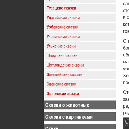
са
Турецкие сказки
ст
Удэгейские сказки
в 
ко
Узбекские сказки
го
Украинские сказки
С 
Ульчские сказки
бо
об
Шведские сказки
ма
Шотландские сказки
уб
Эвенкийские сказки
Хо
по
Эвенские сказки
Ст
Эстонские сказки
за
Сказки о животных
ра
гл
Сказки с картинками
Стихи