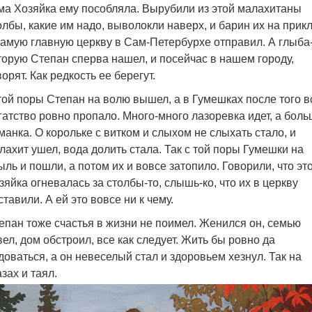
ма Хозяйка ему пособляла. Вырубили из этой малахитаны
олбы, какие им надо, выволокли наверх, и барин их на прик
самую главную церкву в Сам-Петербурхе отправил. А глыба-
торую Степан сперва нашел, и посейчас в нашем городу,
ворят. Как редкость ее берегут.
той поры Степан на волю вышел, а в Гумешках после того в
гатство ровно пропало. Много-много лазоревка идет, а бол
манка. О корольке с витком и слыхом не слыхать стало, и
лахит ушел, вода долить стала. Так с той поры Гумешки на
ыль и пошли, а потом их и вовсе затопило. Говорили, что эт
зяйка огневалась за столбы-то, слышь-ко, что их в церкву
ставили. А ей это вовсе ни к чему.
епан тоже счастья в жизни не поимел. Женился он, семью
вел, дом обстроил, все как следует. Жить бы ровно да
доваться, а он невеселый стал и здоровьем хезнул. Так на
азах и таял.