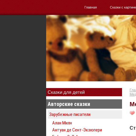
Главная
Сказки с картин
Гла
Сказки для детей
Мед
Авторские сказки
М
Зарубежные писатели
Алан Милн
Ст
Антуан де Сент-Экзюпери