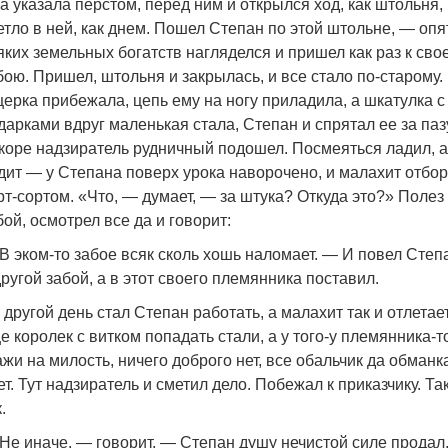
а указала перстом, перед ним и открылся ход, как штольня,
етло в ней, как днем. Пошел Степан по этой штольне, — опя
яких земельных богатств нагляделся и пришел как раз к сво
бою. Пришел, штольня и закрылась, и все стало по-старому.
ерка прибежала, цепь ему на ногу приладила, а шкатулка с
дарками вдруг маленькая стала, Степан и спрятал ее за паз
коре надзиратель рудничный подошел. Посмеяться ладил, а
дит — у Степана поверх урока наворочено, и малахит отбор
рт-сортом. «Что, — думает, — за штука? Откуда это?» Полез
бой, осмотрел все да и говорит:
В эком-то забое всяк сколь хошь наломает. — И повел Степ
другой забой, а в этот своего племянника поставил.
 другой день стал Степан работать, а малахит так и отлетает
е королек с витком попадать стали, а у того-у племянника-т
ажи на милость, ничего доброго нет, все обальчик да обманк
ет. Тут надзиратель и сметил дело. Побежал к приказчику. Так
.
Не иначе, — говорит, — Степан душу нечистой силе продал