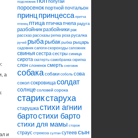
поп
попугай
подснежник
поросенок
портной
почтальон
принцесса
принц
притча
птица
птичка
пчела
радуга
птенец
разбойник
разбойники
рак
русалка
рассказ
рассказы
роза
репка
рыба
рыбак
рыцарь
рыбка
ручей
сапоги-скороходы
садовник
сапожник
свинья
сестра
сестры
синица
сирота
скатерть-самобранка
скрипка
:
слон
смерть
слоненок
снеговик
собака
сова
собаки
, а
соболь
солдат
сокровища
сокол
солнце
соловей
сорока
.
старик
старуха
стихи агнии
старушка
барто
стихи барто
стихи для мамы
сторож
сын
страус
сутеев
стрекоза
султан
ал и