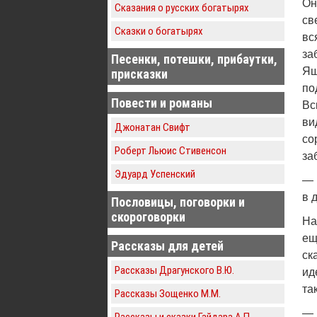
Он
Сказания о русских богатырях
св
Сказки о богатырях
вс
за
Песенки, потешки, прибаутки,
Ящ
присказки
по
Повести и романы
Вс
ви
Джонатан Свифт
со
Роберт Льюис Стивенсон
за
Эдуард Успенский
— 
в 
Пословицы, поговорки и
скороговорки
На
ещ
Рассказы для детей
ск
Рассказы Драгунского В.Ю.
ид
так
Рассказы Зощенко М.М.
— 
Рассказы и сказки Гайдара А.П.