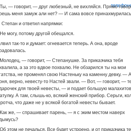
Ты, — говорит, — друг любезный, не вихляйся. Прямо говор
решь меня замуж али нет? — И сама вовсе принахмурилась
, Степан и ответил напрямки:
Не могу, потому другой обещался.
лвил так-то и думает: огневается теперь. А она, вроде
радовалась.
Молодец, — говорит, — Степанушке. За приказчика тебя
хвалила, а за это вдвое похвалю. Не обзарился ты на мои
гатства, не променял свою Настеньку на каменну девку. — А
рня, верно, невесту-то Настей звали. — Вот, — говорит, — т
дарочек для твоей невесты, — и подает большую малахито
атулку. А там, слышь-ко, всякий женский прибор. Серьги, ко
протча, что даже не у всякой богатой невесты бывает.
Как же, — спрашивает парень, — я с эким местом наверх
дымусь?
Об этом не печалься. Все будет устроено, и от приказчика т