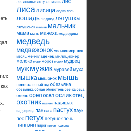
лис
лес
лесовик
летучая мышь
лиса
лисица
лодка
лось
лошадь
лягушка
меть
людоед
мальчик
лягушонок
малыш
мама
мачеха
мать
медведица
медведь
 дал
медвежонок
мертвец
мельник
меч-кладенец
милиционер
месяц
молоко
мудрец
мороз
море
моряк
мужик
муж
муравей
муха
мышь
тил:
мышка
мышонок
обезьяна
невеста
новый год
 как
обезьянка
обман
оборотень
овечка
овца
ослик
орел
осел
отец
олень
охотник
падишах
х.
павиан
пастух
е
пан
паук
папа
падчерица
петух
пес
петушок
печь
пингвин
пирог
питон
подкова