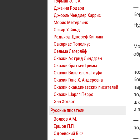
Гофман Э. Т. А.
— 
Джанни Родари
бе
Джоэль Чендлер Харрис
Морис Метерлинк
Ну
Оскар Уайльд
— 
Редьярд Джозеф Киплинг
Сакариас Топелиус
Мо
Сельма Лагерлёф
об
Сказки Астрид Линдгрен
— 
Сказки братьев Гримм
по
Сказки Вильгельма Гауфа
бо
Сказки Ганс Х. Андерсена
Сказки скандинавских писателей
па
Сказки Шарля Перро
по
Энн Хогарт
шк
и 
Русские писатели
Волков А.М.
— 
Ершов П.П.
по
Одоевский В.Ф.
— 