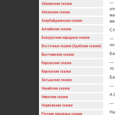
— 
Абазинские сказки
от
Абхазские сказки
ма
Азербайджанские сказки
ме
Английские сказки
Ст
Белорусские народные сказки
— 
по
Восточные сказки (Арабские сказки)
Ба
Вьетнамские сказки
— 
Карельские сказки
то
Киргизские сказки
Ба
Латышские сказки
— 
Нанайские сказки
А 
Нивхские сказки
— 
Норвежские сказки
На
Русские народные сказки