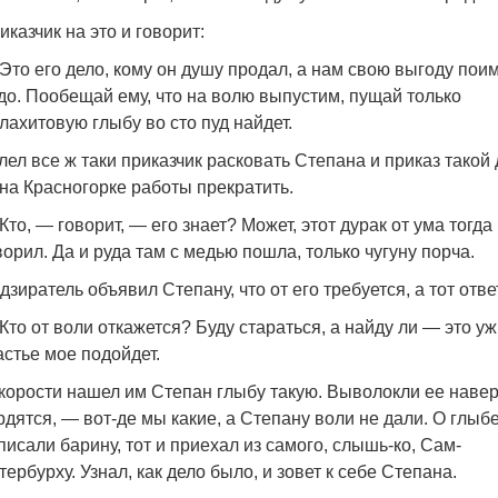
иказчик на это и говорит:
Это его дело, кому он душу продал, а нам свою выгоду пои
до. Пообещай ему, что на волю выпустим, пущай только
лахитовую глыбу во сто пуд найдет.
лел все ж таки приказчик расковать Степана и приказ такой
на Красногорке работы прекратить.
Кто, — говорит, — его знает? Может, этот дурак от ума тогда
ворил. Да и руда там с медью пошла, только чугуну порча.
дзиратель объявил Степану, что от его требуется, а тот отве
Кто от воли откажется? Буду стараться, а найду ли — это уж
астье мое подойдет.
корости нашел им Степан глыбу такую. Выволокли ее навер
рдятся, — вот-де мы какие, а Степану воли не дали. О глыб
писали барину, тот и приехал из самого, слышь-ко, Сам-
тербурху. Узнал, как дело было, и зовет к себе Степана.