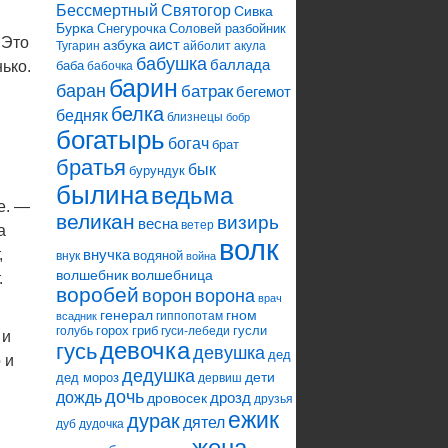
Святогор
Бессмертный
Сивка
Бурка
Снегурочка
Соловей разбойник
 Это
аист
азбука
Тугарин
айболит
акула
бабушка
баллада
ько.
баба
бабочка
барин
баран
батрак
бегемот
белка
бедняк
близнецы
бобр
богатырь
богач
брат
братья
бык
бурундук
былина
ведьма
е. —
великан
визирь
весна
ветер
а
волк
,
внучка
водяной
внук
война
волшебник
волшебница
.
воробей
ворона
ворон
врач
генерал
гном
гиппопотам
всадник
горох
гриб
гусли
голубь
гуси-лебеди
 и
девочка
гусь
девушка
дед
 и
дедушка
дети
дед мороз
дервиш
дочь
дождь
дрозд
дровосек
друзья
ежик
дурак
дятел
дуб
дудочка
жена