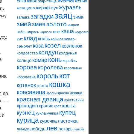
елка
жаба
жених
 и
жар-птица
журавль
жираф
жук
женщина
ть
заяц
загадки
ему
зима
загадка
змей
змея
золото
индюк
каша
кабан
карась
катя
карлсон
кедровка
уху.
клад
князь
кит
ковер-
кобыла
козел
коза
козленок
самолет
,
колдун
колдунья
колдовство
конь
 в
комар
кольцо
корабль
корова
королева
королевич
кот
король
ана
королевна
кошка
котенок
котята
красавица
, да
красна девица
краски
красная девица
о, —
крестьянин
крокодил
кролик
крыса
крот
а
купец
кузнец
кукла
куница
 и
курица
ласточка
курочка
лев
лебедь
лекарь
лебеди
лентяй
.