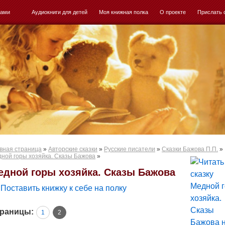
ками
Аудиокниги для детей
Моя книжная полка
О проекте
Прислать 
вная страница
»
Авторские сказки
»
Русские писатели
»
Сказки Бажова П.П.
»
ной горы хозяйка. Сказы Бажова
»
едной горы хозяйка. Сказы Бажова
Поставить книжку к себе на полку
раницы:
1
2