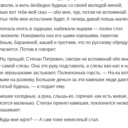
зволю, и жить безбедно будешь со своей молодой женой,
лько вот тебе мой сказ — обо мне, чур, потом не вспоминай.
етье тебе мое испытание будет. А теперь давай поешь мален
лопала опять в ладошки, набежали ящерки — полон стол
тановили. Накормила она его щами хорошими, пирогом
бным, бараниной, кашей и протчим, что по русскому обряду
лагается. Потом и говорит:
Ну, прощай, Степан Петрович, смотри не вспоминай обо мн
у самой слезы. Она это руку подставила, а слезы кап-кап и н
ке зернышками застывают. Полнехонька горсть. — На-ка вот
зьми на разживу. Большие деньги за эти камешки люди дают
гатый будешь, — и подает ему.
мешки холодные, а рука, слышь-ко, горячая, как есть живая,
ясется маленько. Степан принял камешки, поклонился низко
рашивает:
Куда мне идти? — А сам тоже невеселый стал.