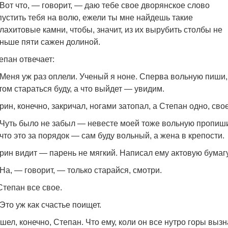
Вот что, — говорит, — даю тебе свое дворянское слово
пустить тебя на волю, ежели ты мне найдешь такие
лахитовые камни, чтобы, значит, из их вырубить столбы не
ньше пяти сажен долиной.
епан отвечает:
Меня уж раз оплели. Ученый я ноне. Сперва вольную пиши,
том стараться буду, а что выйдет — увидим.
рин, конечно, закричал, ногами затопал, а Степан одно, свое
Чуть было не забыл — невесте моей тоже вольную пропиши
 что это за порядок — сам буду вольный, а жена в крепости.
рин видит — парень не мягкий. Написал ему актовую бумагу
На, — говорит, — только старайся, смотри.
Степан все свое.
Это уж как счастье поищет.
шел, конечно, Степан. Что ему, коли он все нутро горы вызн