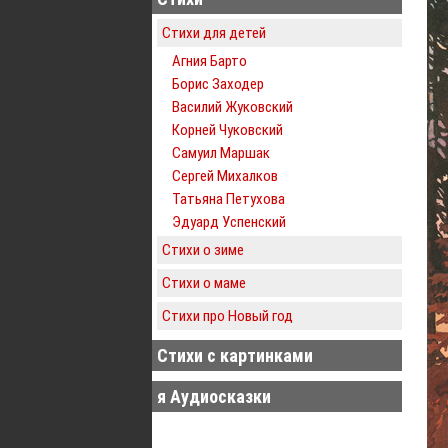
Стихи для детей
Агния Барто
Борис Заходер
Василий Жуковский
Корней Чуковский
Самуил Маршак
Сергей Михалков
Татьяна Петухова
Эдуард Успенский
Стихи о зиме
Стихи о маме
Стихи про Новый год
Стихи с картинками
я Аудиосказки