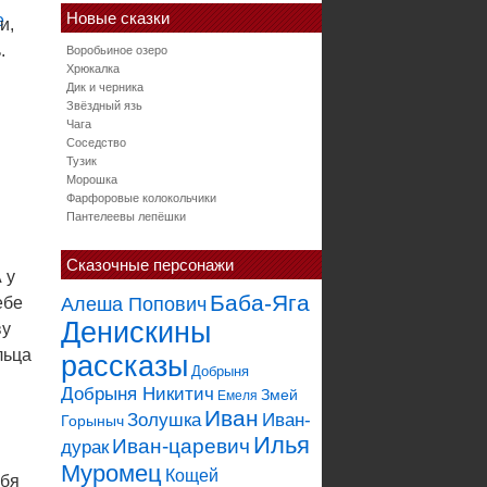
Новые сказки
и,
.
Воробьиное озеро
Хрюкалка
Дик и черника
Звёздный язь
Чага
Соседство
Тузик
Морошка
Фарфоровые колокольчики
Пантелеевы лепёшки
Сказочные персонажи
 у
Баба-Яга
ебе
Алеша Попович
Денискины
ву
льца
рассказы
Добрыня
Добрыня Никитич
Змей
Емеля
Иван
Золушка
Иван-
Горыныч
Илья
Иван-царевич
дурак
Муромец
Кощей
ебя