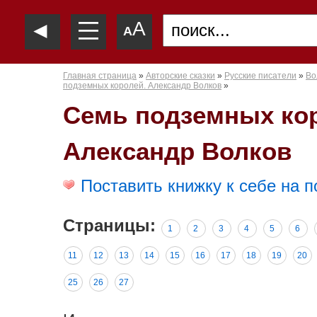
—
◄
A
—
A
—
Главная страница
»
Авторские сказки
»
Русские писатели
»
Во
подземных королей. Александр Волков
»
Семь подземных ко
Александр Волков
Поставить книжку к себе на п
Страницы:
1
2
3
4
5
6
11
12
13
14
15
16
17
18
19
20
25
26
27