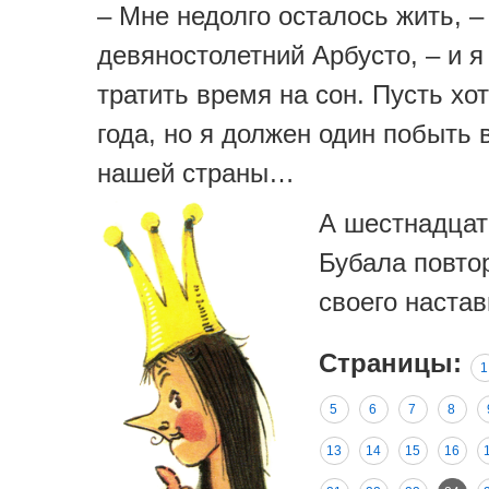
– Мне недолго осталось жить, 
девяностолетний Арбусто, – и я
тратить время на сон. Пусть хо
года, но я должен один побыть
нашей страны…
А шестнадцат
Бубала повто
своего настав
Страницы:
1
5
6
7
8
13
14
15
16