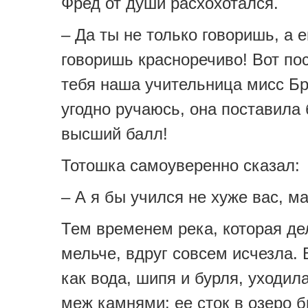
Фред от души расхохотался.
– Да ты не только говоришь, а 
говоришь красноречиво! Вот п
тебя наша учительница мисс Бр
угодно ручаюсь, она поставила
высший балл!
Тотошка самоуверенно сказал:
– А я бы учился не хуже вас, м
Тем временем река, которая де
мельче, вдруг совсем исчезла.
как вода, шипя и бурля, уходила
меж камнями: ее сток в озеро 