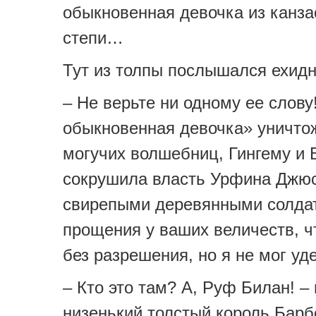
обыкновенная девочка из канза
степи…
Тут из толпы послышался ехидн
– Не верьте ни одному ее слову
обыкновенная девочка» уничто
могучих волшебниц, Гингему и 
сокрушила власть Урфина Джюс
свирепыми деревянными солда
прощения у ваших величеств, ч
без разрешения, но я не мог уд
– Кто это там? А, Руф Билан! –
низенький толстый король Барб