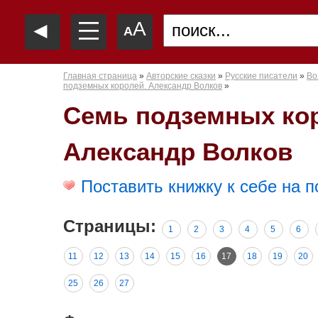
—
◄
A
—
A
—
Главная страница
»
Авторские сказки
»
Русские писатели
»
Во
подземных королей. Александр Волков
»
Семь подземных ко
Александр Волков
Поставить книжку к себе на п
Страницы:
1
2
3
4
5
6
11
12
13
14
15
16
17
18
19
20
25
26
27