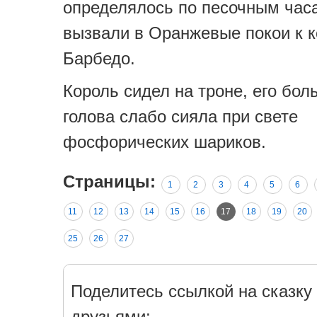
определялось по песочным час
вызвали в Оранжевые покои к 
Барбедо.
Король сидел на троне, его бо
голова слабо сияла при свете
фосфорических шариков.
Страницы:
1
2
3
4
5
6
11
12
13
14
15
16
17
18
19
20
25
26
27
Поделитесь ссылкой на сказку 
друзьями: