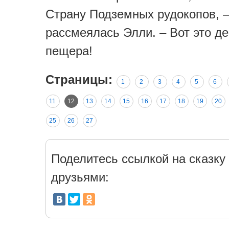
Страну Подземных рудокопов, 
рассмеялась Элли. – Вот это д
пещера!
Страницы:
1
2
3
4
5
6
11
12
13
14
15
16
17
18
19
20
25
26
27
Поделитесь ссылкой на сказку 
друзьями: