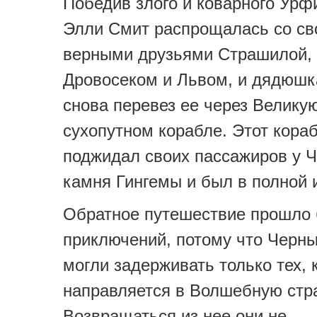
Победив злого и коварного Урф
Элли Смит распрощалась со с
верными друзьями Страшилой,
Дровосеком и Львом, и дядюшк
снова перевез ее через Велику
сухопутном корабле. Этот кора
поджидал своих пассажиров у Ч
камня Гингемы и был в полной 
Обратное путешествие прошло 
приключений, потому что Черн
могли задерживать только тех, 
направляется в Волшебную стра
Возвращаться из нее они не