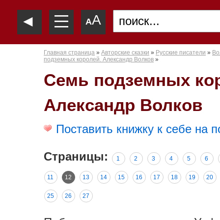
—
◄
A
—
A
—
Главная страница
»
Авторские сказки
»
Русские писатели
»
Во
подземных королей. Александр Волков
»
Семь подземных ко
Александр Волков
Поставить книжку к себе на п
Страницы:
1
2
3
4
5
6
11
12
13
14
15
16
17
18
19
20
25
26
27