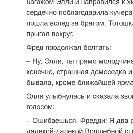
багажом Элли и направился к х
сердечно поблагодарила кучера
пошла вслед за братом. Тотошк
прыгал вокруг.
Фред продолжал болтать:
– Ну, Элли, ты прямо молодчина
конечно, страшная домоседка и
бывала, кроме ближайшей ярм
Элли улыбнулась и сказала зв
голосом:
– Ошибаешься, Фредди! Я два 
далекой-далекой Волшебной ст