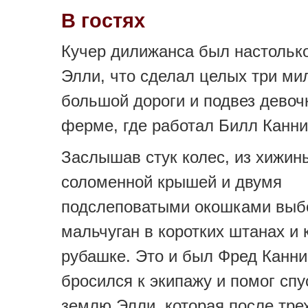
В гостях
Кучер дилижанса был настолько
Элли, что сделал целых три ми
большой дороги и подвез девоч
ферме, где работал Билл Канни
Заслышав стук колес, из хижин
соломенной крышей и двумя
подслеповатыми окошками выб
мальчуган в коротких штанах и 
рубашке. Это и был Фред Канни
бросился к экипажу и помог спу
землю Элли, которая после тре