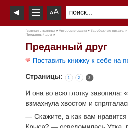
—
◄
A
—
A
—
Главная страница
»
Авторские сказки
»
Зарубежные писатели
Преданный друг
»
Преданный друг
Поставить книжку к себе на п
Страницы:
1
2
3
И она во всю глотку завопила: «
взмахнула хвостом и спряталась
— Скажите, а как вам нравится
Крыса? — осведомилась Утка, 