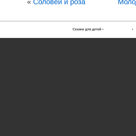
«
Соловей и роза
Моло
Сказки для детей
•
•