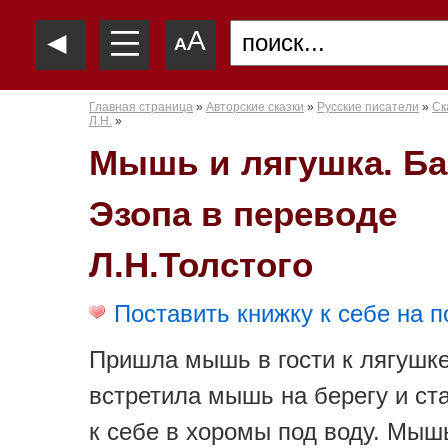
—
◄
A
—
A
—
Главная страница
»
Авторские сказки
»
Русские писатели
»
Ск
Л.Н.
»
Мышь и лягушка. Ба
Эзопа в переводе
Л.Н.Толстого
Поставить книжку к себе на п
Пришла мышь в гости к лягушке
встретила мышь на берегу и ста
к себе в хоромы под воду. Мыш