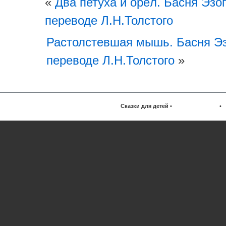
«
Два петуха и орёл. Басня Эзо
переводе Л.Н.Толстого
Растолстевшая мышь. Басня Эз
переводе Л.Н.Толстого
»
Сказки для детей
•
•