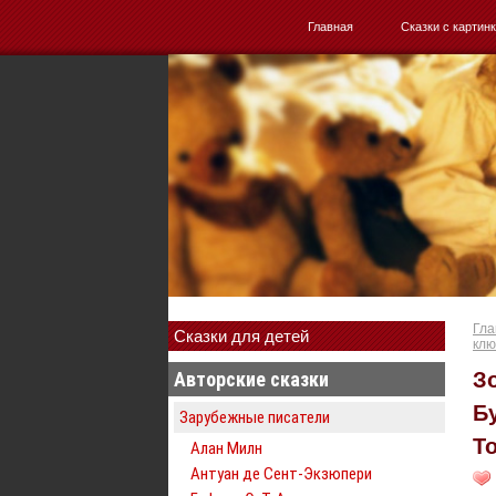
Главная
Сказки с картин
Гла
Сказки для детей
клю
Авторские сказки
З
Б
Зарубежные писатели
Т
Алан Милн
Антуан де Сент-Экзюпери