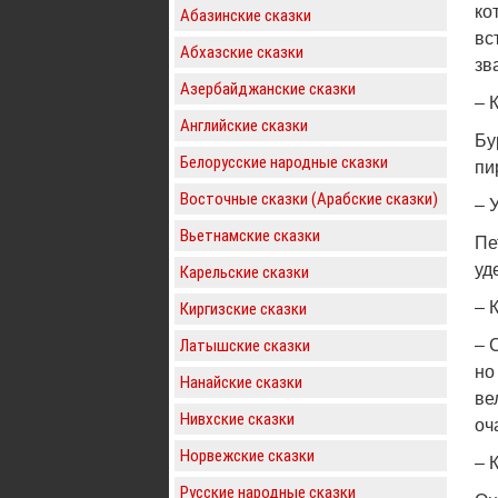
ко
Абазинские сказки
вс
Абхазские сказки
зв
Азербайджанские сказки
– К
Английские сказки
Бу
Белорусские народные сказки
пи
Восточные сказки (Арабские сказки)
– 
Вьетнамские сказки
Пе
уд
Карельские сказки
– К
Киргизские сказки
Латышские сказки
– 
но
Нанайские сказки
ве
Нивхские сказки
оч
Норвежские сказки
– 
Русские народные сказки