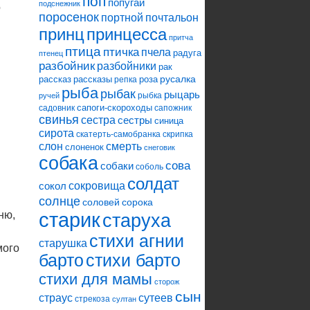
поп
попугай
подснежник
о
поросенок
портной
почтальон
принцесса
принц
притча
птица
птичка
пчела
радуга
птенец
разбойник
разбойники
рак
русалка
рассказ
рассказы
роза
репка
рыба
рыбак
рыцарь
рыбка
ручей
сапоги-скороходы
садовник
сапожник
свинья
сестра
сестры
синица
сирота
скатерть-самобранка
скрипка
слон
смерть
слоненок
снеговик
собака
сова
собаки
соболь
солдат
сокровища
сокол
солнце
соловей
сорока
ню,
старик
старуха
стихи агнии
старушка
мого
барто
стихи барто
стихи для мамы
сторож
сын
страус
сутеев
стрекоза
султан