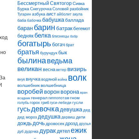
Святогор
Бессмертный
Сивка
Бурка
Снегурочка
Соловей разбойник
аист
азбука
Тугарин
айболит
акула
бабушка
баллада
баба
бабочка
барин
баран
батрак
бегемот
белка
бедняк
близнецы
бобр
вход
богатырь
богач
брат
братья
ино
бык
бурундук
былина
ведьма
великан
визирь
весна
ветер
волк
 За
внучка
водяной
внук
война
И
волшебник
волшебница
воробей
ворона
ворон
врач
генерал
гном
гиппопотам
всадник
горох
гриб
гусли
голубь
гуси-лебеди
девочка
гусь
девушка
дед
дедушка
дети
дед мороз
дервиш
дочь
дождь
дрозд
дровосек
друзья
ежик
дурак
дятел
дуб
дудочка
жена