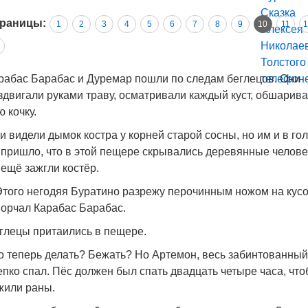
раницы:
1
2
3
4
5
6
7
8
9
10
11
1
рабас Барабас и Дуремар пошли по следам беглецов. Они
здвигали руками траву, осматривали каждый куст, обшарив
ю кочку.
и видели дымок костра у корней старой сосны, но им и в го
 пришло, что в этой пещере скрывались деревянные челове
 ещё зажгли костёр.
Этого негодяя Буратино разрежу перочинным ножом на кусо
ворчал Карабас Барабас.
глецы притаились в пещере.
о теперь делать? Бежать? Но Артемон, весь забинтованный
епко спал. Пёс должен был спать двадцать четыре часа, чт
жили раны.