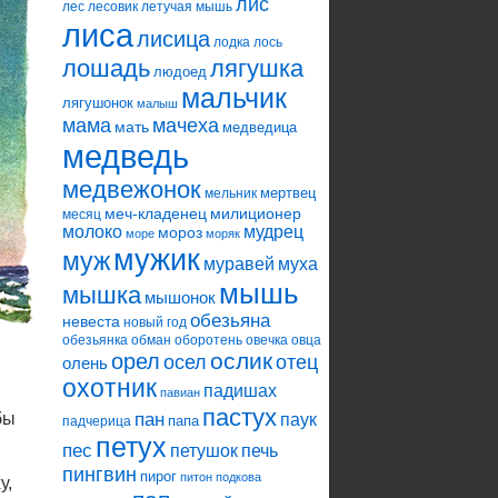
лис
лес
лесовик
летучая мышь
лиса
лисица
лодка
лось
лошадь
лягушка
людоед
мальчик
лягушонок
малыш
мама
мачеха
мать
медведица
медведь
медвежонок
мертвец
мельник
меч-кладенец
милиционер
месяц
молоко
мудрец
мороз
море
моряк
мужик
муж
муравей
муха
мышь
мышка
мышонок
обезьяна
невеста
новый год
обезьянка
обман
оборотень
овечка
овца
ослик
орел
осел
отец
олень
охотник
падишах
павиан
пастух
бы
пан
паук
папа
падчерица
петух
пес
петушок
печь
пингвин
пирог
питон
подкова
у,