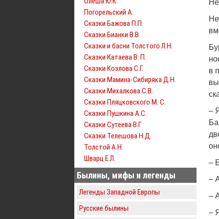
Олеша Ю.К.
Не
Погорельский А.
Не
Сказки Бажова П.П.
вм
Сказки Бианки В.В
Сказки и басни Толстого Л.Н.
Бу
Сказки Катаева В. П.
но
Сказки Козлова С.Г.
в 
Сказки Мамина-Сибиряка Д.Н.
вы
Сказки Михалкова С.В.
ск
Сказки Пляцковского М. С.
– 
Сказки Пушкина А.С.
Ба
Сказки Сутеева В.Г.
дв
Сказки Телешова Н.Д.
он
Толстой А.Н.
Шварц Е.Л.
– 
Былины, мифы и легенды
– 
Легенды Западной Европы
– 
Русские былины
– 