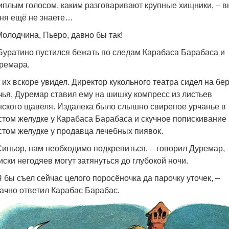
иплым голосом, каким разговаривают крупные хищники, – в
ня ещё не знаете…
Молодчина, Пьеро, давно бы так!
Буратино пустился бежать по следам Карабаса Барабаса и
ремара.
 их вскоре увидел. Директор кукольного театра сидел на бе
чья, Дуремар ставил ему на шишку компресс из листьев
нского щавеля. Издалека было слышно свирепое урчанье в
стом желудке у Карабаса Барабаса и скучное попискивание 
стом желудке у продавца лечебных пиявок.
Синьор, нам необходимо подкрепиться, – говорил Дуремар, 
иски негодяев могут затянуться до глубокой ночи.
Я бы съел сейчас целого поросёночка да парочку уточек, –
ачно ответил Карабас Барабас.