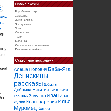
Новые сказки
2
Воробьиное озеро
Хрюкалка
Дик и черника
Звёздный язь
Чага
Соседство
али
Тузик
Морошка
Фарфоровые колокольчики
лову
Пантелеевы лепёшки
чки
Сказочные персонажи
Баба-Яга
чки!
Алеша Попович
Денискины
рассказы
Добрыня
Добрыня Никитич
Змей
Емеля
,
Иван
Золушка
Иван-
Горыныч
обы
Илья
Иван-царевич
дурак
Муромец
Кощей