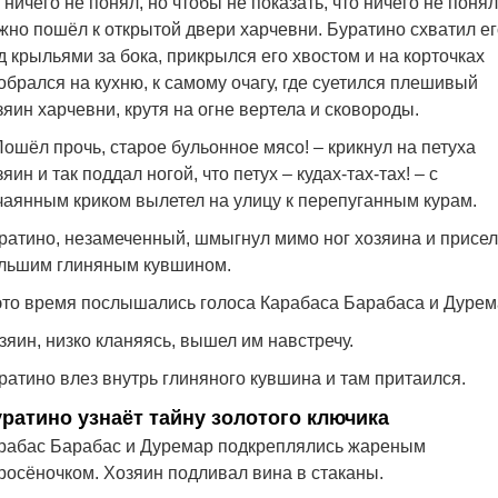
 ничего не понял, но чтобы не показать, что ничего не понял
жно пошёл к открытой двери харчевни. Буратино схватил ег
д крыльями за бока, прикрылся его хвостом и на корточках
обрался на кухню, к самому очагу, где суетился плешивый
зяин харчевни, крутя на огне вертела и сковороды.
Пошёл прочь, старое бульонное мясо! – крикнул на петуха
зяин и так поддал ногой, что петух – кудах-тах-тах! – с
чаянным криком вылетел на улицу к перепуганным курам.
ратино, незамеченный, шмыгнул мимо ног хозяина и присел
льшим глиняным кувшином.
это время послышались голоса Карабаса Барабаса и Дурем
зяин, низко кланяясь, вышел им навстречу.
ратино влез внутрь глиняного кувшина и там притаился.
ратино узнаёт тайну золотого ключика
рабас Барабас и Дуремар подкреплялись жареным
росёночком. Хозяин подливал вина в стаканы.