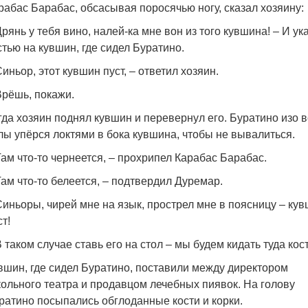
рабас Барабас, обсасывая поросячью ногу, сказал хозяину:
Дрянь у тебя вино, налей-ка мне вон из того кувшина! – И ук
стью на кувшин, где сидел Буратино.
Синьор, этот кувшин пуст, – ответил хозяин.
Врёшь, покажи.
гда хозяин поднял кувшин и перевернул его. Буратино изо 
лы упёрся локтями в бока кувшина, чтобы не вывалиться.
Там что-то чернеется, – прохрипел Карабас Барабас.
Там что-то белеется, – подтвердил Дуремар.
Синьоры, чирей мне на язык, прострел мне в поясницу – ку
ст!
В таком случае ставь его на стол – мы будем кидать туда кост
вшин, где сидел Буратино, поставили между директором
кольного театра и продавцом лечебных пиявок. На голову
ратино посыпались обглоданные кости и корки.