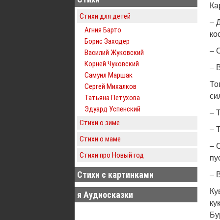
Ка
Стихи для детей
– 
Агния Барто
ко
Борис Заходер
– 
Василий Жуковский
Корней Чуковский
– 
Самуил Маршак
То
Сергей Михалков
си
Татьяна Петухова
Эдуард Успенский
– 
Стихи о зиме
– 
Стихи о маме
– 
Стихи про Новый год
пу
Стихи с картинками
– 
Ку
я Аудиосказки
ку
Бу