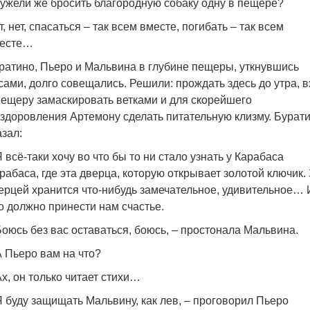
ужели же бросить благородную собаку одну в пещере?
т, нет, спасаться – так всем вместе, погибать – так всем
есте…
ратино, Пьеро и Мальвина в глубине пещеры, уткнувшись
сами, долго совещались. Решили: прождать здесь до утра, 
пещеру замаскировать ветками и для скорейшего
здоровления Артемону сделать питательную клизму. Бурат
азал:
Я всё-таки хочу во что бы то ни стало узнать у Карабаса
рабаса, где эта дверца, которую открывает золотой ключик.
ерцей хранится что-нибудь замечательное, удивительное… 
о должно принести нам счастье.
Боюсь без вас оставаться, боюсь, – простонала Мальвина.
А Пьеро вам на что?
Ах, он только читает стихи…
Я буду защищать Мальвину, как лев, – проговорил Пьеро