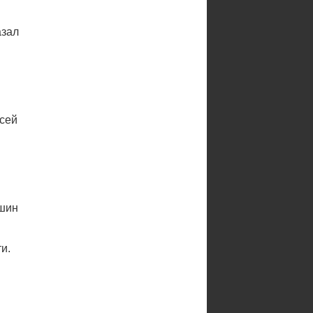
азал
всей
вшин
и.