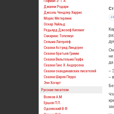
Гофман Э. Т. А.
Джанни Родари
Ст
Джоэль Чендлер Харрис
13
Морис Метерлинк
Оскар Уайльд
Ка
Редьярд Джозеф Киплинг
ра
Сакариас Топелиус
ду
Сельма Лагерлёф
Сказки Астрид Линдгрен
Он
Сказки братьев Гримм
не
Сказки Вильгельма Гауфа
да
Сказки Ганс Х. Андерсена
Сказки скандинавских писателей
– 
Сказки Шарля Перро
– 
Энн Хогарт
Бе
Русские писатели
Чт
Волков А.М.
кр
Ершов П.П.
за
Одоевский В.Ф.