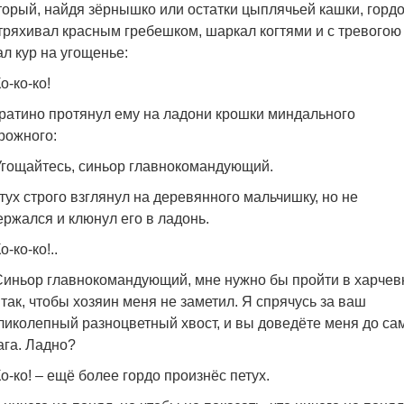
торый, найдя зёрнышко или остатки цыплячьей кашки, горд
тряхивал красным гребешком, шаркал когтями и с тревогою
ал кур на угощенье:
о-ко-ко!
ратино протянул ему на ладони крошки миндального
рожного:
Угощайтесь, синьор главнокомандующий.
тух строго взглянул на деревянного мальчишку, но не
ержался и клюнул его в ладонь.
о-ко-ко!..
Синьор главнокомандующий, мне нужно бы пройти в харчев
 так, чтобы хозяин меня не заметил. Я спрячусь за ваш
ликолепный разноцветный хвост, и вы доведёте меня до са
ага. Ладно?
Ко-ко! – ещё более гордо произнёс петух.