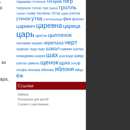
тигр
,
тетерев
таракан
теленок
тролль
о
тигренок
топор
три сына
тюлень
тыква
тётка
улитка
туман
удав
утка
утенок
фея
филин
учительница
царевна
царица
царевич
царь
цыпленок
цветок
черт
черепаха
человек
червяк
шакал
шаман
чудище
чудо-юдо
шапка-
шах
шиш
невидимка
шарик
шахзаде
щенок
 за
щука
шмель
эльф
школа
яблоня
яблоко
юноша
яйцо
эльфы
ёж
ара.
Ссылки
Афиша
Раскраски для детей
Сказки с картинками