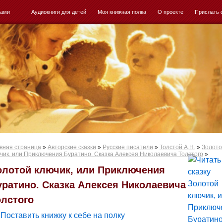
ками
Аудиокниги для детей
Моя книжная полка
О проекте
Прислать 
вная страница
»
Авторские сказки
»
Русские писатели
»
Толстой А.Н.
»
Золот
чик, или Приключения Буратино. Сказка Алексея Николаевича Толстого
»
олотой ключик, или Приключения
уратино. Сказка Алексея Николаевича
олстого
Поставить книжку к себе на полку