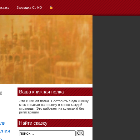
сказку
Закладка Ctrl+D
Ваша книжная полка
ой
Это книжная полка. Поставить сюда книжку
можно нажав на ссылку в конце каждой
страницы. Это работает на кукисах)) без
регистрации
Найти сказку