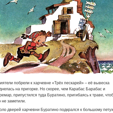
иятели побрели к харчевне «Трёх пескарей» – её вывеска
днелась на пригорке. Но скорее, чем Карабас Барабас и
ремар, припустился туда Буратино, пригибаясь к траве, что
о не заметили.
оло дверей харчевни Буратино подкрался к большому петух