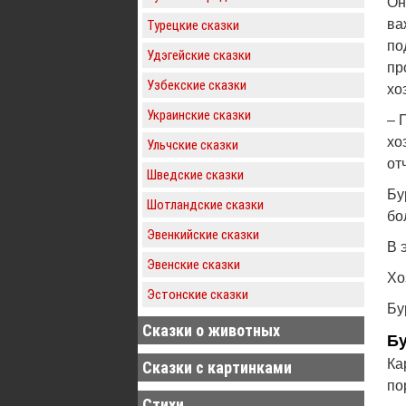
Он
ва
Турецкие сказки
по
Удэгейские сказки
пр
Узбекские сказки
хо
Украинские сказки
– 
хо
Ульчские сказки
от
Шведские сказки
Бу
Шотландские сказки
бо
Эвенкийские сказки
В 
Эвенские сказки
Хо
Эстонские сказки
Бу
Сказки о животных
Бу
Ка
Сказки с картинками
по
Стихи