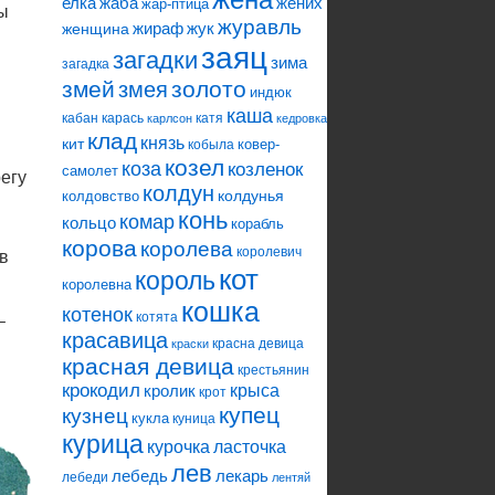
елка
жаба
жених
жар-птица
ы
журавль
жираф
жук
женщина
заяц
загадки
зима
загадка
змей
змея
золото
индюк
каша
кабан
карась
катя
карлсон
кедровка
клад
князь
кит
ковер-
кобыла
козел
коза
козленок
самолет
регу
колдун
колдунья
колдовство
конь
комар
кольцо
корабль
корова
королева
королевич
в
кот
король
королевна
кошка
котенок
котята
–
красавица
красна девица
краски
красная девица
крестьянин
крокодил
кролик
крыса
крот
купец
кузнец
кукла
куница
курица
ласточка
курочка
лев
лебедь
лекарь
лебеди
лентяй