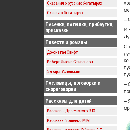
Сказания о русских богатырях
хр
ме
Сказки о богатырях
– 
Песенки, потешки, прибаутки,
присказки
И 
Ду
Повести и романы
Он
Джонатан Свифт
ру
ко
Роберт Льюис Стивенсон
пу
Эдуард Успенский
пу
Пословицы, поговорки и
– 
скороговорки
по
Рассказы для детей
– 
мр
Рассказы Драгунского В.Ю.
Рассказы Зощенко М.М.
Рассказы и сказки Гайдара А.П.