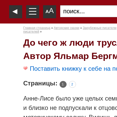
—
◄
A
—
A
—
Главная страница
»
Авторские сказки
»
Зарубежные писатели
писателей
»
До чего ж люди тру
Автор Яльмар Берг
Поставить книжку к себе на п
Страницы:
1
2
Анне-Лисе было уже целых семь
и близко не подпускали к отцов