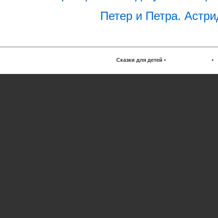
Петер и Петра. Астри
Сказки для детей
•
•