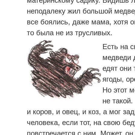
материнскому садику. Видишь л
неподалеку жил большой медвед
все боялись, даже мама, хотя 
то была не из трусливых.
Есть на с
медведи 
едят они 
ягоды, ор
Но этот 
не такой.
и коров, и овец, и коз, а мог за
человека, если тот, на свою бед
повстречается с ним. Может, он