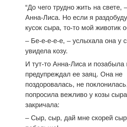
“До чего трудно жить на свете,
Анна-Лиса. Но если я раздобуд
кусок сыра, то-то мой животик о
– Бе-е-е-е-е, – услыхала она у 
увидела козу.
И тут-то Анна-Лиса и позабыла 
предупреждал ее заяц. Она не
поздоровалась, не поклонилась
попросила вежливо у козы сыра
закричала:
– Сыр, сыр, дай мне скорей сыр