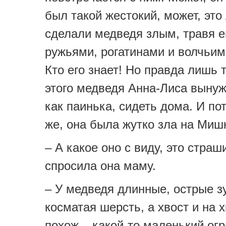
был такой жестокий, может, это
сделали медведя злым, травя е
ружьями, рогатинами и волчьим
Кто его знает! Но правда лишь т
этого медведя Анна-Лиса выну
как паинька, сидеть дома. И по
же, она была жутко зла на Мишк
– А какое оно с виду, это стра
спросила она маму.
– У медведя длинные, острые з
косматая шерсть, а хвост и на х
похож – какой-то маленький ог