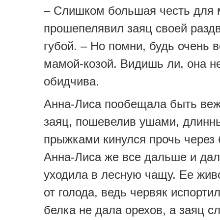
– Слишком большая честь для 
прошепелявил заяц своей разд
губой. – Но помни, будь очень 
мамой-козой. Видишь ли, она н
обидчива.
Анна-Лиса пообещала быть веж
заяц, пошевелив ушами, длинн
прыжками кинулся прочь через 
Анна-Лиса же все дальше и да
уходила в лесную чащу. Ее жив
от голода, ведь червяк испортил
белка не дала орехов, а заяц с