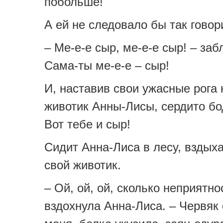
побольше!
А ей не следовало бы так говор
– Ме-е-е сыр, ме-е-е сыр! – заб
Сама-ты ме-е-е – сыр!
И, наставив свои ужасные рога 
животик Анны-Лисы, сердито бо
Вот тебе и сыр!
Сидит Анна-Лиса в лесу, вздыха
свой животик.
– Ой, ой, ой, сколько неприятно
вздохнула Анна-Лиса. – Червяк