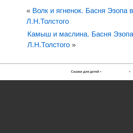
«
Волк и ягненок. Басня Эзопа 
Л.Н.Толстого
Камыш и маслина. Басня Эзопа
Л.Н.Толстого
»
Сказки для детей
•
•