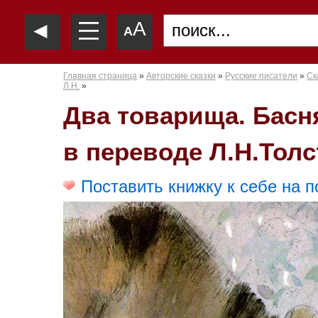
—
◄
A
—
A
—
Главная страница
»
Авторские сказки
»
Русские писатели
»
Ск
Л.Н.
»
Два товарища. Басн
в переводе Л.Н.Толс
Поставить книжку к себе на п