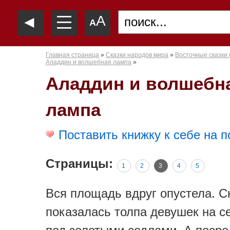
—
◄
A
—
A
—
Главная страница
»
Сказки народов мира
»
Восточные сказки 
Аладдин и волшебная лампа
»
Аладдин и волшебн
лампа
Поставить книжку к себе на п
Страницы:
1
2
3
4
5
Вся площадь вдруг опустела. С
показалась толпа девушек на с