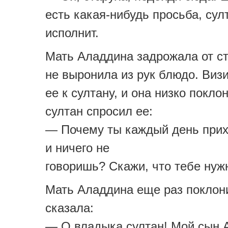
есть какая-нибудь просьба, сул
исполнит.
Мать Аладдина задрожала от ст
не выронила из рук блюдо. Виз
ее к султану, и она низко покло
султан спросил ее:
— Почему ты каждый день при
и ничего не
говоришь? Скажи, что тебе нуж
Мать Аладдина еще раз поклон
сказала:
— О владыка султан! Мой сын 