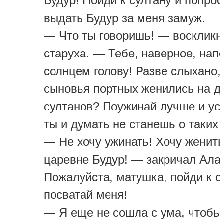
Будур! Пойди к султану и попро
выдать Будур за меня замуж.
— Что ты говоришь! — восклик
старуха. — Тебе, наверное, на
солнцем голову! Разве слыхано
сыновья портных женились на 
султанов? Поужинай лучше и ус
ты и думать не станешь о таких
— Не хочу ужинать! Хочу женит
царевне Будур! — закричал Ал
Пожалуйста, матушка, пойди к 
посватай меня!
— Я еще не сошла с ума, чтобы