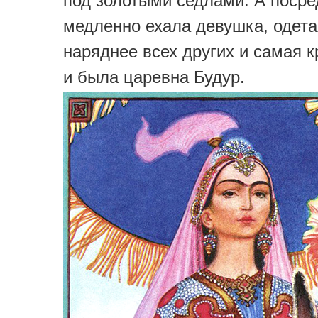
под золотыми седлами. А посре
медленно ехала девушка, одет
наряднее всех других и самая к
и была царевна Будур.