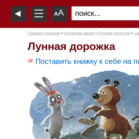
—
◄
A
—
A
—
Главная страница
»
Авторские сказки
»
Русские писатели
»
Ск
Лунная дорожка
Поставить книжку к себе на п