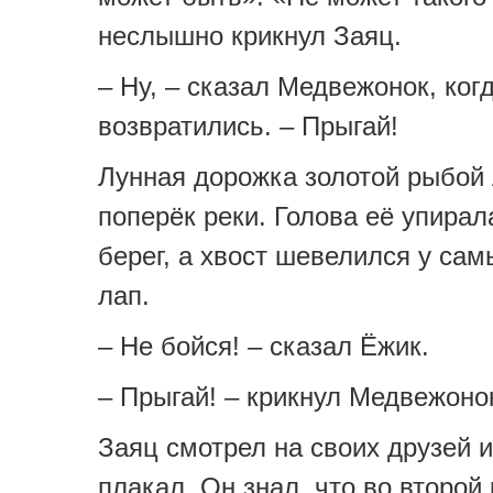
неслышно крикнул Заяц.
– Ну, – сказал Медвежонок, ког
возвратились. – Прыгай!
Лунная дорожка золотой рыбой
поперёк реки. Голова её упирал
берег, а хвост шевелился у сам
лап.
– Не бойся! – сказал Ёжик.
– Прыгай! – крикнул Медвежоно
Заяц смотрел на своих друзей 
плакал. Он знал, что во второй