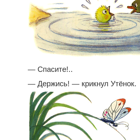
— Спасите!..
— Держись! — крикнул Утёнок.