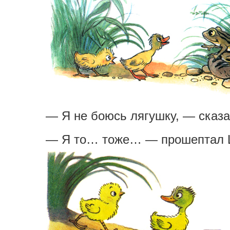
— Я не боюсь лягушку, — сказа
— Я то… тоже… — прошептал 