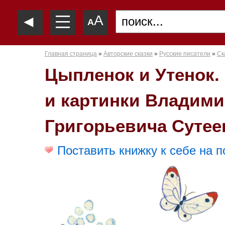
—
◄
A
—
A
—
Главная страница
»
Авторские сказки
»
Русские писатели
»
Ск
Цыпленок и Утенок.
и картинки Владими
Григорьевича Сутее
Поставить книжку к себе на п