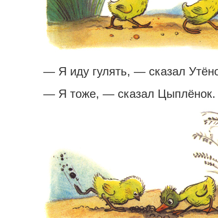
— Я иду гулять, — сказал Утёно
— Я тоже, — сказал Цыплёнок.