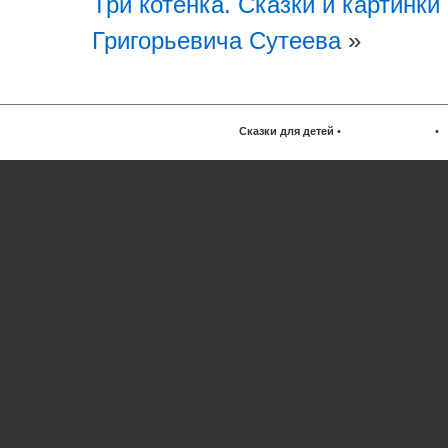
Три котенка. Сказки и картинк
Григорьевича Сутеева
»
Сказки для детей
•
•