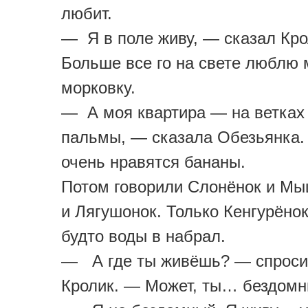
любит.
— Я в поле живу, — сказал Кр
Больше все го на свете люблю
морковку.
— А моя квартира — на ветках
пальмы, — сказала Обезьянка.
очень нравятся бананы.
Потом говорили Слонёнок и Мы
и Лягушонок. Только Кенгурёно
будто воды в набрал.
— А где ты живёшь? — спроси
Кролик. — Может, ты… бездом