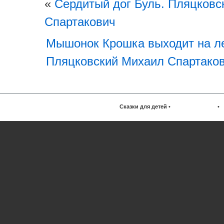
«
Сердитый дог Буль. Пляцковс
Спартакович
Мышонок Крошка выходит на л
Пляцковский Михаил Спартако
Сказки для детей
•
•