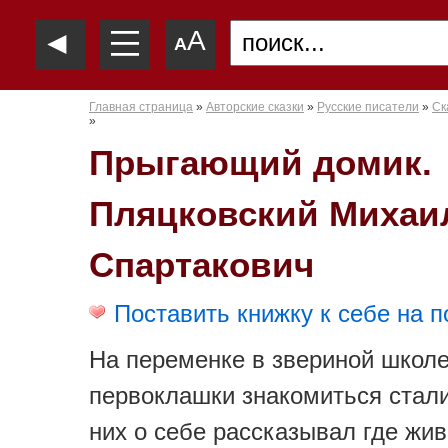
—
◄
A
—
A
—
Главная страница
»
Авторские сказки
»
Русские писатели
»
Ск
»
Прыгающий домик.
Пляцковский Михаи
Спартакович
Поставить книжку к себе на п
На переменке в звериной школ
первоклашки знакомиться стали
них о себе рассказывал где жив