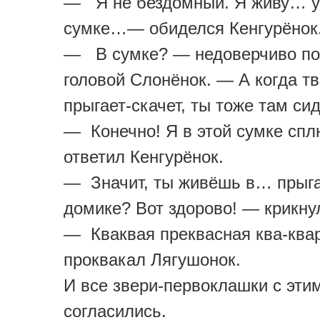
— Я не бездомный. Я живу… 
сум­ке…— обиделся Кенгурёнок
— В сумке? — недоверчиво по
головой Сло­нёнок. — А когда т
прыгает-скачет, ты тоже там си
— Конечно! Я в этой сумке сп
ответил Кен­гурёнок.
— Значит, ты живёшь в… пры
домике? Вот здорово! — крикну
— Кваквая преквасная ква-ква
проквакал Лягушонок.
И все звери-первоклашки с эти
согласились.