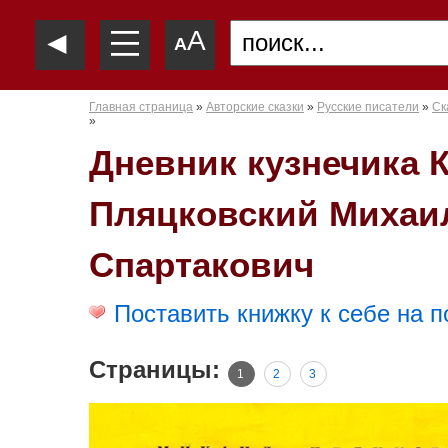
—
◄
A
—
A
—
Главная страница
»
Авторские сказки
»
Русские писатели
»
Ск
»
Дневник кузнечика К
Пляцковский Михаи
Спартакович
Поставить книжку к себе на п
Страницы:
1
2
3