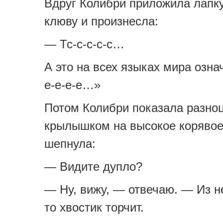
Вдруг Колибри приложила лапку
клюву и произнесла:
— Тс-с-с-с-с…
А это на всех языках мира озна
е-е-е-е…»
Потом Колибри показала разно
крылышком на высокое корявое
шепнула:
— Видите дупло?
— Ну, вижу, — отвечаю. — Из н
то хвостик торчит.