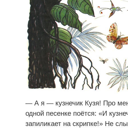
— А я — кузнечик Кузя! Про ме
одной песенке поётся: «И кузне
запиликает на скрипке!» Не сл