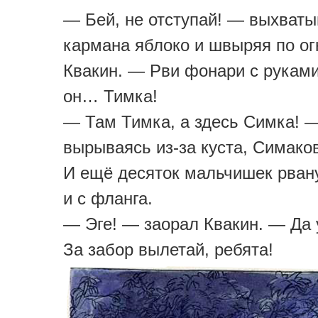
— Бей, не отступай! — выхваты
кармана яблоко и швыряя по ог
Квакин. — Рви фонари с руками
он… Тимка!
— Там Тимка, а здесь Симка! —
вырываясь из-за куста, Симако
И ещё десяток мальчишек рван
и с фланга.
— Эге! — заорал Квакин. — Да 
За забор вылетай, ребята!