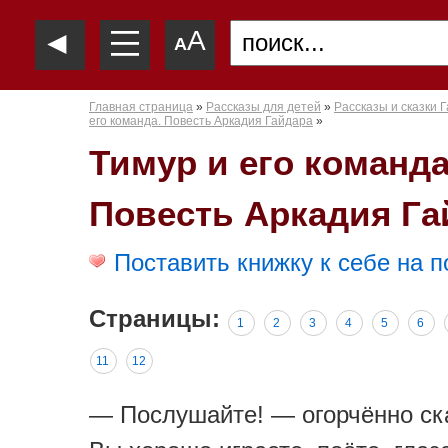
—
◄
A
—
A
—
Главная страница
»
Рассказы для детей
»
Рассказы и сказки Г
его команда. Повесть Аркадия Гайдара
»
Тимур и его команда
Повесть Аркадия Га
Поставить книжку к себе на п
Страницы:
1
2
3
4
5
6
11
12
— Послушайте! — огорчённо ск