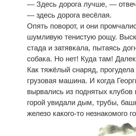
— Здесь дорога лучше, — отвеч
— здесь дорога весёлая.
Опять поворот, и они промчали
шумливую тенистую рощу. Выск
стада и затявкала, пытаясь догн
собака. Но нет! Куда там! Далек
Как тяжёлый снаряд, прогудела
грузовая машина. И когда Георг
вырвались из поднятых клубов 
горой увидали дым, трубы, башн
железо какого-то незнакомого г