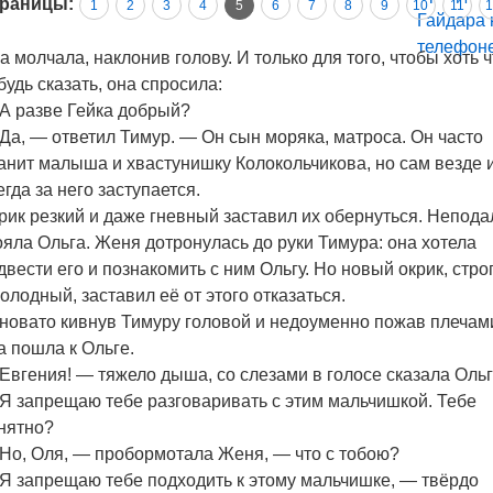
раницы:
1
2
3
4
5
6
7
8
9
10
11
1
а молчала, наклонив голову. И только для того, чтобы хоть ч
будь сказать, она спросила:
А разве Гейка добрый?
Да, — ответил Тимур. — Он сын моряка, матроса. Он часто
анит малыша и хвастунишку Колокольчикова, но сам везде 
егда за него заступается.
рик резкий и даже гневный заставил их обернуться. Непода
ояла Ольга. Женя дотронулась до руки Тимура: она хотела
двести его и познакомить с ним Ольгу. Но новый окрик, стро
холодный, заставил её от этого отказаться.
новато кивнув Тимуру головой и недоуменно пожав плечам
а пошла к Ольге.
Евгения! — тяжело дыша, со слезами в голосе сказала Ольг
Я запрещаю тебе разговаривать с этим мальчишкой. Тебе
нятно?
Но, Оля, — пробормотала Женя, — что с тобою?
Я запрещаю тебе подходить к этому мальчишке, — твёрдо