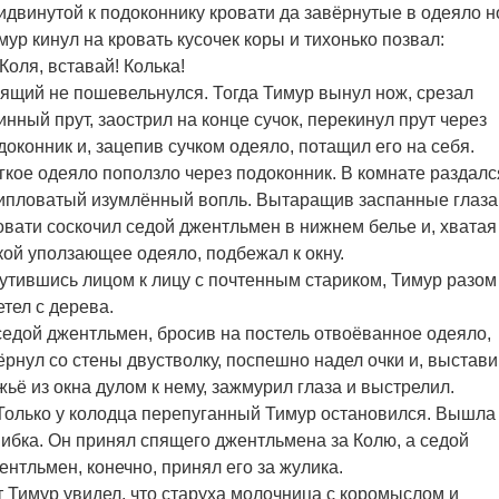
идвинутой к подоконнику кровати да завёрнутые в одеяло н
мур кинул на кровать кусочек коры и тихонько позвал:
Коля, вставай! Колька!
ящий не пошевельнулся. Тогда Тимур вынул нож, срезал
инный прут, заострил на конце сучок, перекинул прут через
доконник и, зацепив сучком одеяло, потащил его на себя.
гкое одеяло поползло через подоконник. В комнате раздалс
ипловатый изумлённый вопль. Вытаращив заспанные глаза,
овати соскочил седой джентльмен в нижнем белье и, хватая
кой уползающее одеяло, подбежал к окну.
утившись лицом к лицу с почтенным стариком, Тимур разом
етел с дерева.
седой джентльмен, бросив на постель отвоёванное одеяло,
ёрнул со стены двустволку, поспешно надел очки и, выстав
жьё из окна дулом к нему, зажмурил глаза и выстрелил.
олько у колодца перепуганный Тимур остановился. Вышла
ибка. Он принял спящего джентльмена за Колю, а седой
ентльмен, конечно, принял его за жулика.
т Тимур увидел, что старуха молочница с коромыслом и