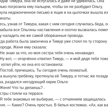
идав Тимура, она не испугалась и даже не удивилась. Она
лько погрозила ему пальцем, чтобы он не разбудил Ольгу,
нула недоконченное письмо в ящик и на цыпочках вышла из
мнаты.
есь, узнав от Тимура, какая с ним сегодня случилась беда, 
забыла все Ольгины наставления и охотно вызвалась помо
у наладить ею же самой оборванные провода.
гда работа была закончена и Тимур уже стоял по ту сторону
городи, Женя ему сказала:
Не знаю за что, но моя сестра тебя очень ненавидит.
Ну вот, — огорчённо ответил Тимур, — и мой дядя тебя тоже
 хотел уйти, но она его остановила:
Постой, причешись. Ты сегодня очень лохматый.
а вынула гребёнку, протянула её Тимуру, и тотчас же позади
на, раздался негодующий окрик Ольги:
Женя! Что ты делаешь? .
стры стояли на террасе.
Я тебе знакомых не выбираю, — с отчаянием защищалась
ня. — Каких? Очень простых. В белых костюмах. «Ах, как в