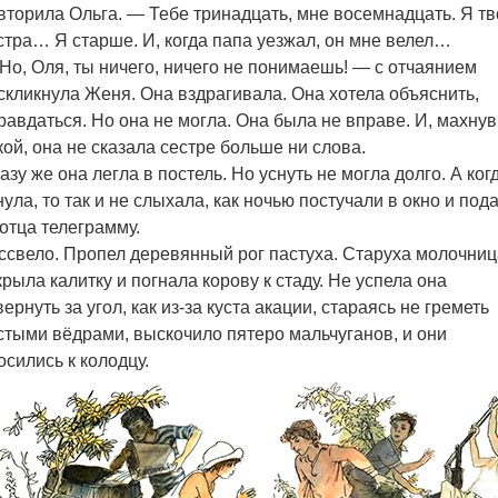
вторила Ольга. — Тебе тринадцать, мне восемнадцать. Я тв
стра… Я старше. И, когда папа уезжал, он мне велел…
Но, Оля, ты ничего, ничего не понимаешь! — с отчаянием
скликнула Женя. Она вздрагивала. Она хотела объяснить,
равдаться. Но она не могла. Она была не вправе. И, махнув
кой, она не сказала сестре больше ни слова.
азу же она легла в постель. Но уснуть не могла долго. А ког
нула, то так и не слыхала, как ночью постучали в окно и под
 отца телеграмму.
ссвело. Пропел деревянный рог пастуха. Старуха молочниц
крыла калитку и погнала корову к стаду. Не успела она
вернуть за угол, как из-за куста акации, стараясь не греметь
стыми вёдрами, выскочило пятеро мальчуганов, и они
осились к колодцу.