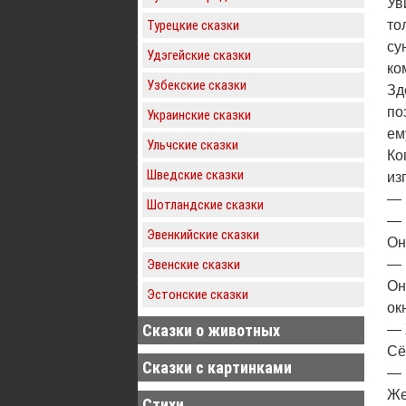
Ув
Турецкие сказки
то
су
Удэгейские сказки
ко
Узбекские сказки
Зд
по
Украинские сказки
ем
Ульчские сказки
Ко
Шведские сказки
из
— 
Шотландские сказки
— 
Эвенкийские сказки
Он
Эвенские сказки
— 
Он
Эстонские сказки
ок
Сказки о животных
— 
Сё
Сказки с картинками
— 
Же
Стихи