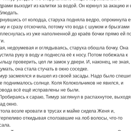
драми выходит из калитки за водой. Он юркнул за акацию и 
блюдать.
рнувшись от колодца, старуха подняла ведро, опрокинула е
чку и сразу отскочила, потому что вода с шумом и брызгами
плеснулась из уже наполненной до краёв бочки прямо ей п
ги.
ая, недоумевая и оглядываясь, старуха обошла бочку. Она
устила руку в воду и поднесла её к носу. Потом побежала к
ыльцу проверить, цел ли замок у двери. И, наконец, не зная,
думать, она стала стучать в окно соседке.
мур засмеялся и вышел из своей засады. Надо было спешит
е поднималось солнце. Коля Колокольчиков не явился, и
овода всё ещё исправлены не были.
робираясь к сараю, Тимур заглянул в распахнутое, выход
сад окно.
стола возле кровати в трусах и майке сидела Женя и,
терпеливо откидывая сползавшие на лоб волосы, что-то
сала.