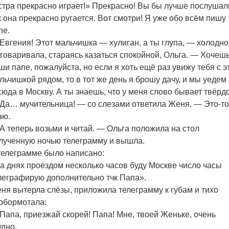
стра прекрасно играет!» Прекрасно! Вы бы лучше послушал
к она прекрасно ругается. Вот смотри! Я уже обо всём пишу
пе.
Евгения! Этот мальчишка — хулиган, а ты глупа, — холодно
говаривала, стараясь казаться спокойной, Ольга. — Хочешь
ши папе, пожалуйста, но если я хоть ещё раз увижу тебя с э
льчишкой рядом, то в тот же день я брошу дачу, и мы уедем
сюда в Москву. А ты знаешь, что у меня слово бывает твёрд
Да… мучительница! — со слезами ответила Женя. — Это-то
аю.
А теперь возьми и читай. — Ольга положила на стол
лученную ночью телеграмму и вышла.
телеграмме было написано:
а днях проездом несколько часов буду Москве число часы
леграфирую дополнительно тчк Папа».
ня вытерла слёзы, приложила телеграмму к губам и тихо
обормотала:
Папа, приезжай скорей! Папа! Мне, твоей Женьке, очень
удно.