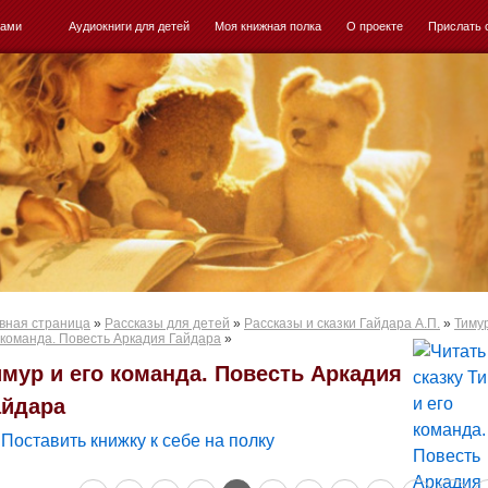
ками
Аудиокниги для детей
Моя книжная полка
О проекте
Прислать 
вная страница
»
Рассказы для детей
»
Рассказы и сказки Гайдара А.П.
»
Тиму
 команда. Повесть Аркадия Гайдара
»
имур и его команда. Повесть Аркадия
айдара
Поставить книжку к себе на полку