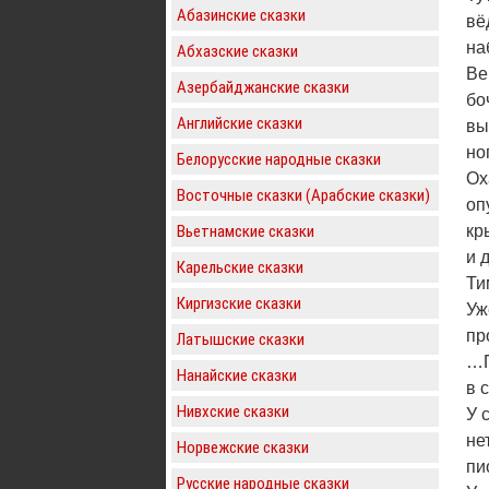
Абазинские сказки
вё
на
Абхазские сказки
Ве
Азербайджанские сказки
бо
Английские сказки
вы
но
Белорусские народные сказки
Ох
Восточные сказки (Арабские сказки)
оп
Вьетнамские сказки
кр
и 
Карельские сказки
Ти
Киргизские сказки
Уж
пр
Латышские сказки
…П
Нанайские сказки
в 
Нивхские сказки
У 
не
Норвежские сказки
пи
Русские народные сказки