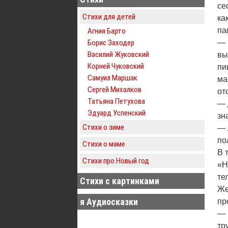
се
Стихи для детей
ка
па
Агния Барто
Борис Заходер
— 
Василий Жуковский
вы
Корней Чуковский
пи
Самуил Маршак
ма
Сергей Михалков
от
Татьяна Петухова
— 
Эдуард Успенский
зн
Стихи о зиме
— 
по
Стихи о маме
В 
Стихи про Новый год
«Н
те
Стихи с картинками
Же
я Аудиосказки
пр
— 
тр