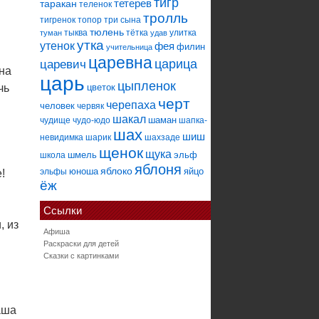
тигр
тетерев
таракан
теленок
тролль
тигренок
топор
три сына
тюлень
тыква
тётка
улитка
туман
удав
утка
утенок
фея
филин
учительница
царевна
царица
царевич
она
царь
цыпленок
чь
цветок
черт
черепаха
человек
червяк
шакал
шаман
чудище
чудо-юдо
шапка-
шах
шиш
невидимка
шарик
шахзаде
щенок
щука
шмель
эльф
школа
яблоня
яблоко
юноша
яйцо
эльфы
!
ёж
Ссылки
, из
Афиша
Раскраски для детей
Сказки с картинками
аша