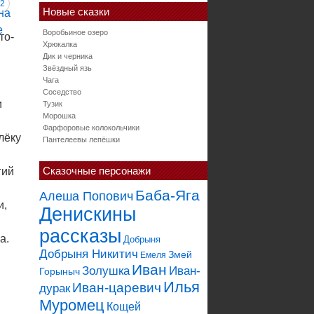
2
Новые сказки
Воробьиное озеро
то-
Хрюкалка
Дик и черника
Звёздный язь
Чага
Соседство
и
Тузик
Морошка
Фарфоровые колокольчики
лёку
Пантелеевы лепёшки
Сказочные персонажи
гий
Баба-Яга
Алеша Попович
и,
Денискины
рассказы
а.
Добрыня
Добрыня Никитич
Змей
Емеля
Иван
Золушка
Иван-
Горыныч
Илья
Иван-царевич
дурак
Муромец
Кощей