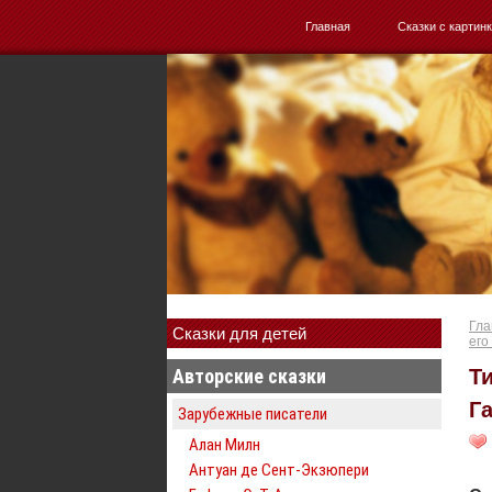
Главная
Сказки с картин
Гла
Сказки для детей
его
Авторские сказки
Т
Г
Зарубежные писатели
Алан Милн
Антуан де Сент-Экзюпери