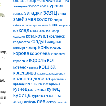
елка
жаба
жених
жар-птица
журавль
жираф
жук
женщина
заяц
загадки
зима
загадка
змей
змея
золото
индюк
каша
кабан
карась
катя
карлсон
кедровка
клад
князь
кит
ковер-
кобыла
козел
коза
козленок
самолет
колдун
колдунья
колдовство
конь
комар
кольцо
корабль
вор,
корова
королева
королевич
лись
кот
король
королевна
кошка
котенок
котята
л
красавица
красна девица
краски
красная девица
крестьянин
ал.
крокодил
кролик
крыса
крот
купец
кузнец
кукла
куница
 под
курица
ласточка
курочка
во и
лев
лебедь
лекарь
лебеди
лентяй
а