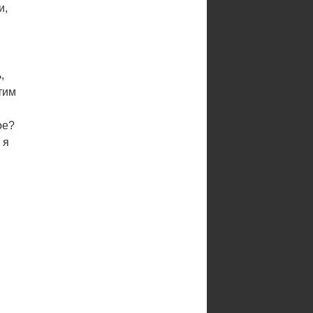
и,
,
тим
ое?
 я