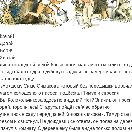
Качай!
Давай!
Бери!
Хватай!
ливая холодной водой босые ноги, мальчишки мчались во д
рокидывали вёдра в дубовую кадку и, не задерживаясь, нес
ратно к колодцу.
взмокшему Симе Симакову, который без передышки вороча
чагом колодезного насоса, подбежал Тимур и спросил:
Вы Колокольчикова здесь не видали? Нет? Значит, он просп
орей, торопитесь! Старуха пойдёт сейчас обратно.
утившись в саду перед дачей Колокольчиковых, Тимур стал
ревом и свистнул. Не дождавшись ответа, он полез на дере
глянул в комнату. С дерева ему была видна только половин