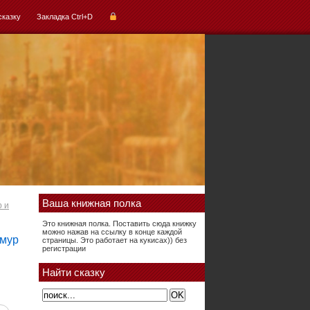
сказку
Закладка Ctrl+D
Ваша книжная полка
р и
Это книжная полка. Поставить сюда книжку
можно нажав на ссылку в конце каждой
страницы. Это работает на кукисах)) без
регистрации
Найти сказку