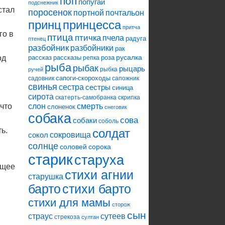
поп
попугай
подснежник
стал
поросенок
портной
почтальон
принцесса
принц
притча
го в
птица
птичка
пчела
радуга
птенец
разбойник
разбойники
рак
русалка
од
рассказ
рассказы
роза
репка
рыба
рыбак
рыцарь
рыбка
ручей
сапоги-скороходы
садовник
сапожник
свинья
сестра
сестры
синица
сирота
скатерть-самобранка
скрипка
слон
 что
смерть
слоненок
снеговик
собака
сова
собаки
соболь
ь.
солдат
сокровища
сокол
солнце
соловей
сорока
старик
старуха
ящее
стихи агнии
старушка
барто
стихи барто
стихи для мамы
сторож
сын
страус
сутеев
стрекоза
султан