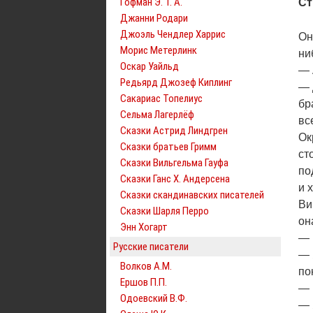
Гофман Э. Т. А.
Ст
Джанни Родари
Джоэль Чендлер Харрис
Он
Морис Метерлинк
ни
Оскар Уайльд
— 
Редьярд Джозеф Киплинг
— 
Сакариас Топелиус
бр
Сельма Лагерлёф
вс
Сказки Астрид Линдгрен
Ок
Сказки братьев Гримм
ст
Сказки Вильгельма Гауфа
по
Сказки Ганс Х. Андерсена
и 
Сказки скандинавских писателей
Ви
Сказки Шарля Перро
он
Энн Хогарт
— 
Русские писатели
— 
Волков А.М.
по
Ершов П.П.
— 
Одоевский В.Ф.
— 