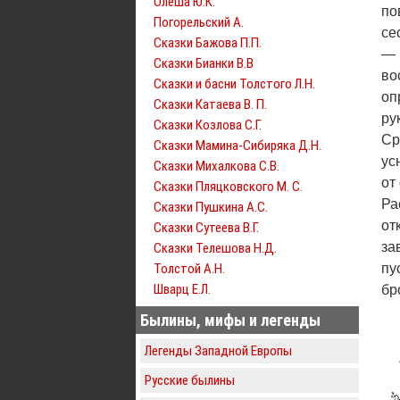
Олеша Ю.К.
по
Погорельский А.
се
Сказки Бажова П.П.
— 
Сказки Бианки В.В
во
Сказки и басни Толстого Л.Н.
оп
Сказки Катаева В. П.
ру
Сказки Козлова С.Г.
Ср
Сказки Мамина-Сибиряка Д.Н.
ус
Сказки Михалкова С.В.
от
Сказки Пляцковского М. С.
Ра
Сказки Пушкина А.С.
от
Сказки Сутеева В.Г.
за
Сказки Телешова Н.Д.
Толстой А.Н.
пу
Шварц Е.Л.
бр
Былины, мифы и легенды
Легенды Западной Европы
Русские былины