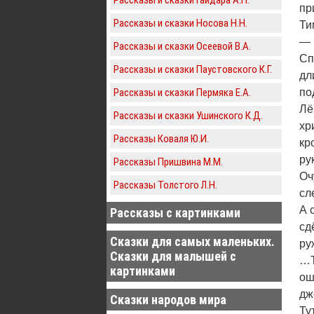
пр
Рассказы и сказки Носова Н.Н.
Ти
— 
Рассказы и сказки Осеевой В.А.
Сп
Рассказы и сказки Паустовского К.Г.
дл
Рассказы и сказки Пермяка Е.А.
по
Лё
Рассказы и сказки Ушинского К.Д.
хр
Рассказы Коваля Ю.И.
кр
ру
Рассказы Пришвина М.М.
Оч
Рассказы Толстого Л.Н.
сл
А 
Рассказы с картинками
сд
Сказки для самых маленьких.
ру
Сказки для малышей с
…Т
картинками
ош
дж
Сказки народов мира
Ту