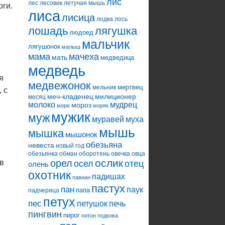
лис
лес
лесовик
летучая мышь
оги.
лиса
лисица
лодка
лось
лошадь
лягушка
людоед
мальчик
лягушонок
малыш
мама
мачеха
мать
медведица
медведь
я
медвежонок
мертвец
мельник
 с
меч-кладенец
милиционер
месяц
молоко
мудрец
мороз
море
моряк
мужик
муж
муравей
муха
мышь
мышка
мышонок
обезьяна
невеста
новый год
обезьянка
обман
оборотень
овечка
овца
ослик
орел
ив
осел
отец
олень
охотник
падишах
павиан
пастух
пан
паук
папа
падчерица
петух
пес
петушок
печь
пингвин
пирог
питон
подкова