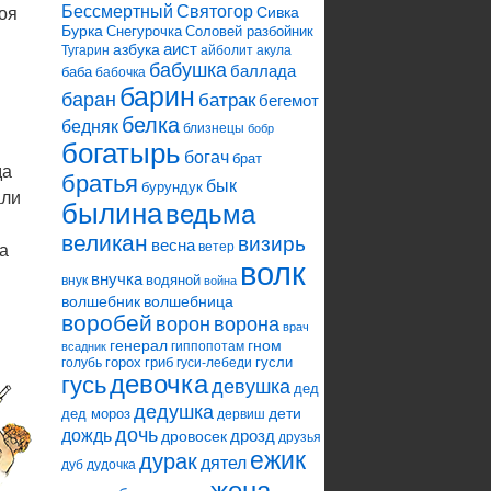
Святогор
Бессмертный
Сивка
оя
Бурка
Снегурочка
Соловей разбойник
аист
азбука
Тугарин
айболит
акула
бабушка
баллада
баба
бабочка
барин
баран
батрак
бегемот
белка
бедняк
близнецы
бобр
богатырь
богач
брат
да
братья
бык
бурундук
али
былина
ведьма
великан
визирь
весна
ветер
а
волк
внучка
водяной
внук
война
волшебник
волшебница
воробей
ворона
ворон
врач
генерал
гном
гиппопотам
всадник
горох
гриб
гусли
голубь
гуси-лебеди
девочка
гусь
девушка
дед
дедушка
дети
дед мороз
дервиш
дочь
дождь
дрозд
дровосек
друзья
ежик
дурак
дятел
дуб
дудочка
жена