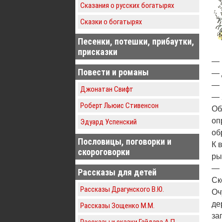
Сказания о русских богатырях
Сказки о богатырях
Песенки, потешки, прибаутки,
присказки
— 
Повести и романы
— 
— 
Джонатан Свифт
— 
Роберт Льюис Стивенсон
Об
оп
Эдуард Успенский
об
Пословицы, поговорки и
К 
скороговорки
ры
— 
Рассказы для детей
Ск
Рассказы Драгунского В.Ю.
Оч
де
Рассказы Зощенко М.М.
за
Рассказы и сказки Гайдара А.П.