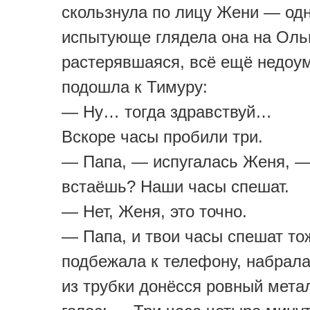
скользнула по лицу Жени — од
испытующе глядела она на Ольг
растерявшаяся, всё ещё недоу
подошла к Тимуру:
— Ну… тогда здравствуй…
Вскоре часы пробили три.
— Папа, — испугалась Женя, —
встаёшь? Наши часы спешат.
— Нет, Женя, это точно.
— Папа, и твои часы спешат то
подбежала к телефону, набрала
из трубки донёсся ровный мета