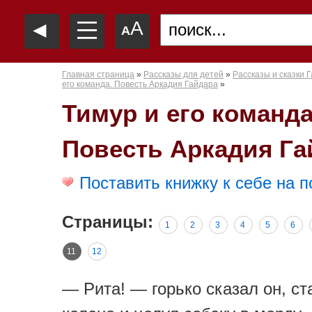
—
◄
A
—
A
—
Главная страница
»
Рассказы для детей
»
Рассказы и сказки Г
его команда. Повесть Аркадия Гайдара
»
Тимур и его команда
Повесть Аркадия Га
Поставить книжку к себе на п
Страницы:
1
2
3
4
5
6
11
12
— Рита! — горько сказал он, ст