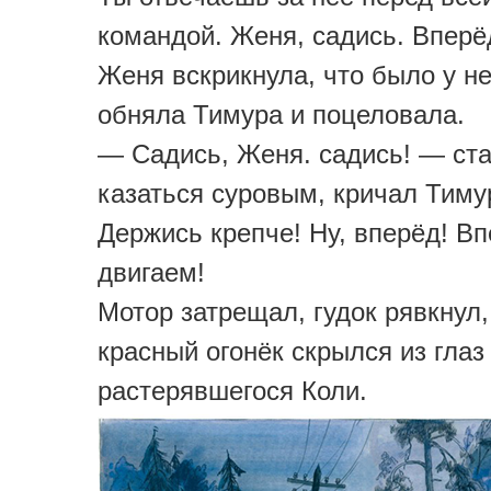
командой. Женя, садись. Вперё
Женя вскрикнула, что было у н
обняла Тимура и поцеловала.
— Садись, Женя. садись! — ст
казаться суровым, кричал Тиму
Держись крепче! Ну, вперёд! Вп
двигаем!
Мотор затрещал, гудок рявкнул,
красный огонёк скрылся из глаз
растерявшегося Коли.