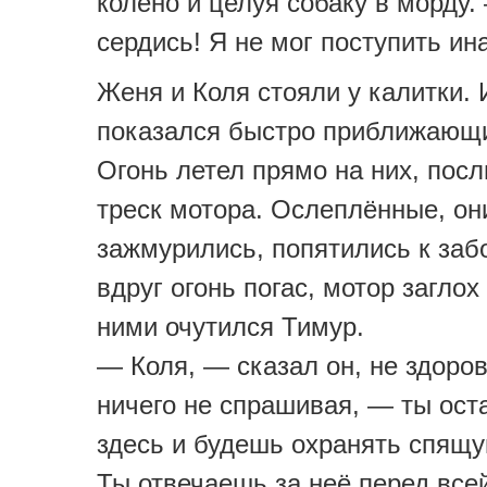
колено и целуя собаку в морду.
сердись! Я не мог поступить ин
Женя и Коля стояли у калитки.
показался быстро приближающи
Огонь летел прямо на них, пос
треск мотора. Ослеплённые, он
зажмурились, попятились к забо
вдруг огонь погас, мотор заглох
ними очутился Тимур.
— Коля, — сказал он, не здоро
ничего не спрашивая, — ты ос
здесь и будешь охранять спящу
Ты отвечаешь за неё перед все