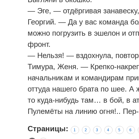
— Эге, — отдёргивая занавеску
Георгий. — Да у вас команда б
можно погрузить в эшелон и от
фронт.
— Нельзя! — вздохнула, повтор
Тимура, Женя. — Крепко-накре
начальникам и командирам при
оттуда нашего брата по шее. А 
то куда-нибудь там… в бой, в ат
Пулемёты на линию огня!.. Пер-
Страницы:
1
2
3
4
5
6