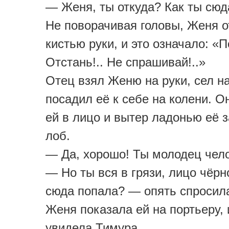
— Женя, ты откуда? Как ты сюд
Не поворачивая головы, Женя 
кистью руки, и это означало: «По
Отстань!.. Не спрашивай!..»
Отец взял Женю на руки, сел на
посадил её к себе на колени. О
ей в лицо и вытер ладонью её 
лоб.
— Да, хорошо! Ты молодец чел
— Но ты вся в грязи, лицо чёрн
сюда попала? — опять спросил
Женя показала ей на портьеру, 
увидела Тимура.