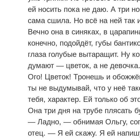
ей носить пока не даю. А три н
сама сшила. Но всё на ней так и
Вечно она в синяках, в царапина
конечно, подойдёт, губы бантик
глаза голубые вытаращит. Ну ко
думают — цветок, а не девочка.
Ого! Цветок! Тронешь и обожжё
ты не выдумывай, что у неё тако
тебя, характер. Ей только об эт
Она три дня на трубе плясать б
— Ладно, — обнимая Ольгу, со
отец. — Я ей скажу. Я ей напишу