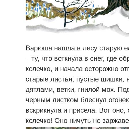
Варюша нашла в лесу старую е
– ту, что воткнула в снег, где о
колечко, и начала осторожно от
старые листья, пустые шишки,
дятлами, ветки, гнилой мох. По
черным листком блеснул огоне
вскрикнула и присела. Вот оно,
колечко! Оно ничуть не заржаве