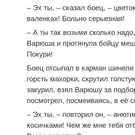
– Эх ты, – сказал боец, – цвето
валенках! Больно серьезная!
– А ты так возьми сколько надо
Варюша и протянула бойцу меш
Покури!
Боец отсыпал в карман шинели
горсть махорки, скрутил толсту
закурил, взял Варюшу за подбо
посмотрел, посмеиваясь, в её с
– Эх ты, – повторил он, – анюти
косичками! Чем же мне тебя от