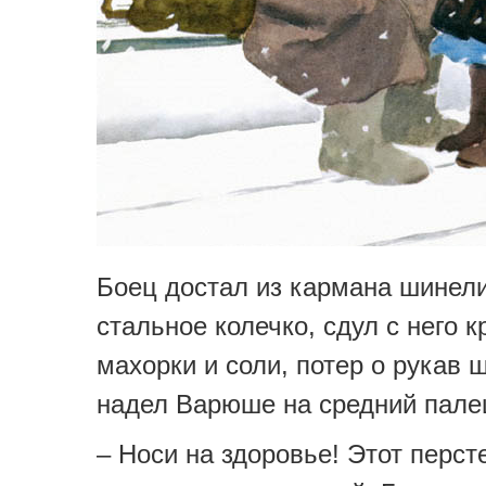
Боец достал из кармана шинел
стальное колечко, сдул с него 
махорки и соли, потер о рукав 
надел Варюше на средний пале
– Носи на здоровье! Этот перст