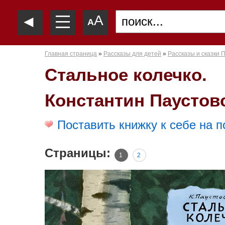
—
◄
A
—
A
—
Главная страница
»
Рассказы для детей
»
Рассказы и сказки П
Стальное колечко.
Константин Паустов
Поставить книжку к себе на п
Страницы:
1
2