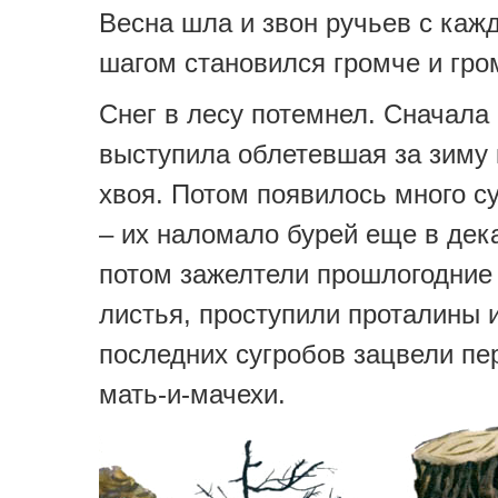
Весна шла и звон ручьев с каж
шагом становился громче и гро
Снег в лесу потемнел. Сначала
выступила облетевшая за зиму
хвоя. Потом появилось много с
– их наломало бурей еще в дек
потом зажелтели прошлогодние
листья, проступили проталины 
последних сугробов зацвели пе
мать-и-мачехи.