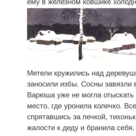
ему в железном ковшике холодн
Метели кружились над деревуш
заносили избы. Сосны завязли в
Варюша уже не могла отыскать 
место, где уронила колечко. Вс
спрятавшись за печкой, тихоньк
жалости к деду и бранила себя.