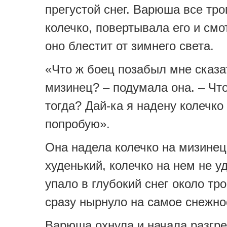
прегустой снег. Варюша все тро
колечко, повертывала его и смо
оно блестит от зимнего света.
«Что ж боец позабыл мне сказа
мизинец? – подумала она. – Что
тогда? Дай-ка я надену колечко
попробую».
Она надела колечко на мизинец
худенький, колечко на нем не у
упало в глубокий снег около тр
сразу нырнуло на самое снежно
Варюша охнула и начала разгре