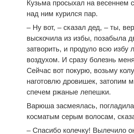
Кузьма просыхал на весеннем 
над ним курился пар.
– Ну вот, – сказал дед, – ты, ве
выскочила из избы, позабыла д
затворить, и продуло всю избу 
воздухом. И сразу болезнь меня
Сейчас вот покурю, возьму колу
наготовлю дровишек, затопим м
спечем ржаные лепешки.
Варюша засмеялась, погладила
косматым серым волосам, сказ
– Спасибо колечку! Вылечило он