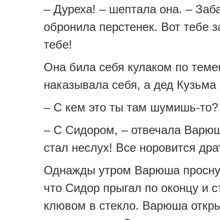
– Дуреха! – шептала она. – Заб
обронила перстенек. Вот тебе за
тебе!
Она била себя кулаком по теме
наказывала себя, а дед Кузьма
– С кем это ты там шумишь-то?
– С Сидором, – отвечала Варюш
стал неслух! Все норовится дра
Однажды утром Варюша проснул
что Сидор прыгал по оконцу и с
клювом в стекло. Варюша откры