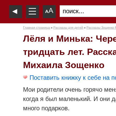
—
◄
A
—
A
—
Главная страница
»
Рассказы для детей
»
Рассказы Зощенко 
Лёля и Минька: Чер
тридцать лет. Расск
Михаила Зощенко
Поставить книжку к себе на п
Мои родители очень горячо мен
когда я был маленький. И они 
много подарков.