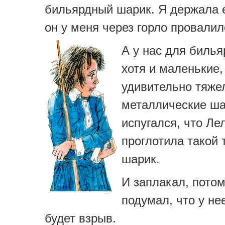
бильярдный шарик. Я держала ег
он у меня через горло провалил
А у нас для биль
хотя и маленькие,
удивительно тяже
металлические ша
испугался, что Ле
проглотила такой
шарик.
И заплакал, потом
подумал, что у не
будет взрыв.