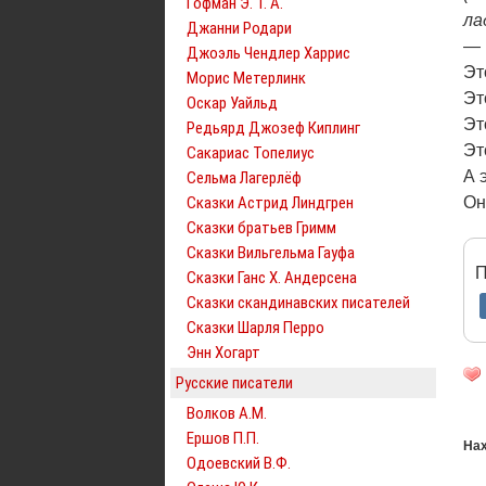
Гофман Э. Т. А.
ла
Джанни Родари
— 
Джоэль Чендлер Харрис
Эт
Морис Метерлинк
Эт
Оскар Уайльд
Эт
Редьярд Джозеф Киплинг
Эт
Сакариас Топелиус
А 
Сельма Лагерлёф
Сказки Астрид Линдгрен
Он
Сказки братьев Гримм
Сказки Вильгельма Гауфа
П
Сказки Ганс Х. Андерсена
Сказки скандинавских писателей
Сказки Шарля Перро
Энн Хогарт
Русские писатели
Волков А.М.
Ершов П.П.
Нах
Одоевский В.Ф.