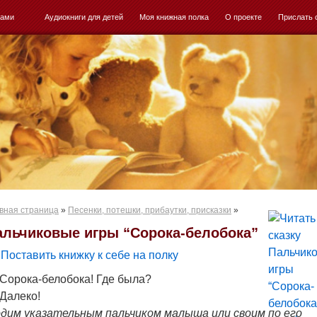
ками
Аудиокниги для детей
Моя книжная полка
О проекте
Прислать 
вная страница
»
Песенки, потешки, прибаутки, присказки
»
альчиковые игры “Сорока-белобока”
Поставить книжку к себе на полку
Сорока-белобока! Где была?
Далеко!
одим указательным пальчиком малыша или своим по его