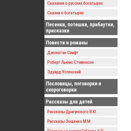
Сказания о русских богатырях
Сказки о богатырях
Песенки, потешки, прибаутки,
присказки
Повести и романы
Джонатан Свифт
Роберт Льюис Стивенсон
Эдуард Успенский
Пословицы, поговорки и
скороговорки
Рассказы для детей
Рассказы Драгунского В.Ю.
Рассказы Зощенко М.М.
Рассказы и сказки Гайдара А.П.