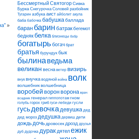
Святогор
Бессмертный
Сивка
Бурка
Снегурочка
Соловей разбойник
аист
азбука
Тугарин
айболит
акула
бабушка
баллада
баба
бабочка
на”
»
барин
баран
батрак
бегемот
белка
бедняк
близнецы
бобр
богатырь
богач
брат
братья
бык
бурундук
былина
ведьма
великан
визирь
весна
ветер
волк
внучка
водяной
внук
война
волшебник
волшебница
воробей
ворона
ворон
врач
генерал
гном
гиппопотам
всадник
горох
гриб
гусли
голубь
гуси-лебеди
девочка
гусь
девушка
дед
дедушка
дети
дед мороз
дервиш
дочь
дождь
дрозд
дровосек
друзья
ежик
дурак
дятел
дуб
дудочка
жена