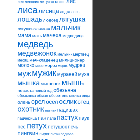
лис
лес
лесовик
летучая мышь
лиса
лисица
лодка
лось
лошадь
лягушка
людоед
мальчик
лягушонок
малыш
мама
мачеха
мать
медведица
медведь
медвежонок
мертвец
мельник
меч-кладенец
милиционер
месяц
молоко
мудрец
мороз
море
моряк
мужик
муж
муравей
муха
мышь
мышка
мышонок
обезьяна
невеста
новый год
обезьянка
обман
оборотень
овечка
овца
ослик
орел
осел
отец
олень
охотник
падишах
павиан
пастух
пан
паук
папа
падчерица
петух
пес
петушок
печь
пингвин
пирог
питон
подкова