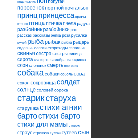
поп
попугай
подснежник
поросенок
портной
почтальон
принцесса
принц
притча
птица
птичка
пчела
радуга
птенец
разбойник
разбойники
рак
русалка
рассказ
рассказы
роза
репка
рыба
рыбак
рыцарь
рыбка
ручей
сапоги-скороходы
садовник
сапожник
свинья
сестра
сестры
синица
сирота
скатерть-самобранка
скрипка
слон
смерть
слоненок
снеговик
собака
сова
собаки
соболь
солдат
сокровища
сокол
солнце
соловей
сорока
старик
старуха
стихи агнии
старушка
барто
стихи барто
стихи для мамы
сторож
сын
страус
сутеев
стрекоза
султан