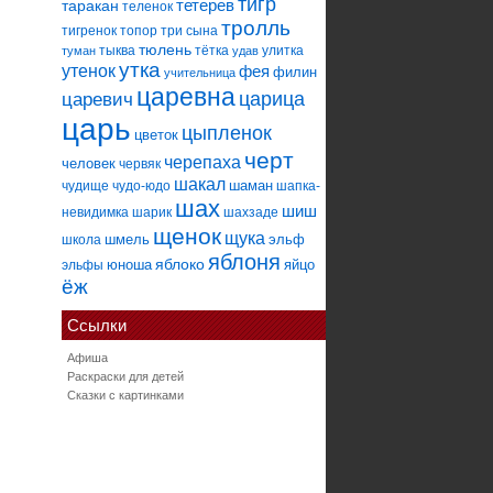
тигр
тетерев
таракан
теленок
тролль
тигренок
топор
три сына
тюлень
тыква
тётка
улитка
туман
удав
утка
утенок
фея
филин
учительница
царевна
царица
царевич
царь
цыпленок
цветок
черт
черепаха
человек
червяк
шакал
шаман
чудище
чудо-юдо
шапка-
шах
шиш
невидимка
шарик
шахзаде
щенок
щука
шмель
эльф
школа
яблоня
яблоко
юноша
яйцо
эльфы
ёж
Ссылки
Афиша
Раскраски для детей
Сказки с картинками