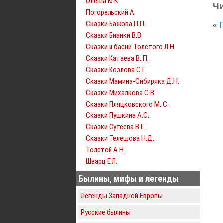
Олеша Ю.К.
Чи
Погорельский А.
Сказки Бажова П.П.
«
Сказки Бианки В.В
Сказки и басни Толстого Л.Н.
Сказки Катаева В. П.
Сказки Козлова С.Г.
Сказки Мамина-Сибиряка Д.Н.
Сказки Михалкова С.В.
Сказки Пляцковского М. С.
Сказки Пушкина А.С.
Сказки Сутеева В.Г.
Сказки Телешова Н.Д.
Толстой А.Н.
Шварц Е.Л.
Былины, мифы и легенды
Легенды Западной Европы
Русские былины