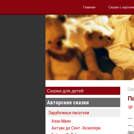
Главная
Сказки с картин
Гла
Сказки для детей
П
Авторские сказки
Зарубежные писатели
— 
Алан Милн
— 
Антуан де Сент-Экзюпери
(в