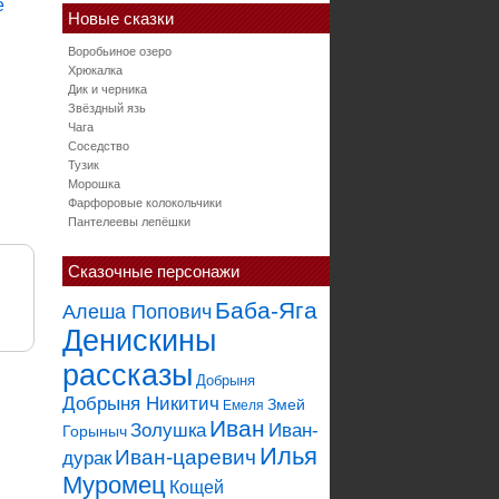
Новые сказки
Воробьиное озеро
Хрюкалка
Дик и черника
Звёздный язь
Чага
Соседство
Тузик
Морошка
Фарфоровые колокольчики
Пантелеевы лепёшки
Сказочные персонажи
Баба-Яга
Алеша Попович
Денискины
рассказы
Добрыня
Добрыня Никитич
Змей
Емеля
Иван
Золушка
Иван-
Горыныч
Илья
Иван-царевич
дурак
Муромец
Кощей