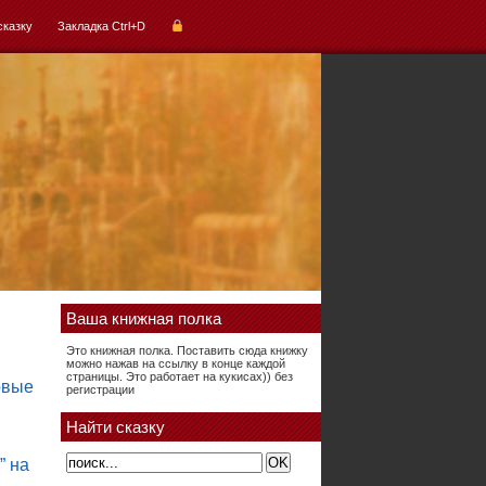
сказку
Закладка Ctrl+D
Ваша книжная полка
Это книжная полка. Поставить сюда книжку
можно нажав на ссылку в конце каждой
страницы. Это работает на кукисах)) без
регистрации
Найти сказку