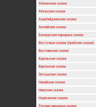
Абазинские сказки
Абхазские сказки
Азербайджанские сказки
Английские сказки
Белорусские народные сказки
Восточные сказки (Арабские сказки)
Вьетнамские сказки
Карельские сказки
Киргизские сказки
Латышские сказки
Нанайские сказки
Нивхские сказки
Норвежские сказки
Русские народные сказки