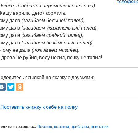
дошке, изображая перемешивание каши)
Кашу варила, деток кормила.
ому дала
(загибаем большой палец)
,
ому дала
(загибаем указательный палец)
,
ому дала
(загибаем средний палец)
,
ому дала
(загибаем безымянный палец)
,
этому не дала
(пожимаем мизинец)
 дрова не рубил, воду носил, печку не топил!
оделитесь ссылкой на сказку с друзьями:
Поставить книжку к себе на полку
одится в разделах:
Песенки, потешки, прибаутки, присказки