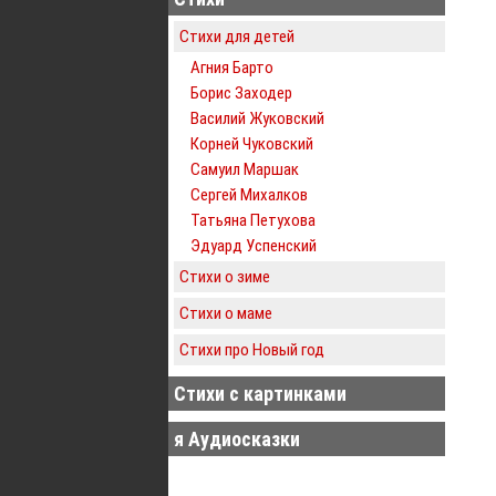
Стихи для детей
Агния Барто
Борис Заходер
Василий Жуковский
Корней Чуковский
Самуил Маршак
Сергей Михалков
Татьяна Петухова
Эдуард Успенский
Стихи о зиме
Стихи о маме
Стихи про Новый год
Стихи с картинками
я Аудиосказки