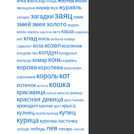
елка
жаба
жених
жар-птица
журавль
жираф
жук
женщина
заяц
загадки
зима
загадка
змей
змея
золото
индюк
каша
кабан
карась
катя
карлсон
кедровка
клад
князь
кит
ковер-
кобыла
козел
коза
козленок
самолет
колдун
колдунья
колдовство
конь
комар
кольцо
корабль
корова
королева
королевич
кот
король
королевна
кошка
котенок
котята
красавица
красна девица
краски
красная девица
крестьянин
крокодил
кролик
крыса
крот
купец
кузнец
кукла
куница
курица
ласточка
курочка
лев
лебедь
лекарь
лебеди
лентяй