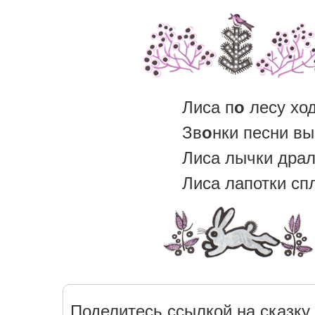
Лиса п
о
лесу ход
Зв
о
нки песни вы
Лиса лычки дра
Лиса лапотки сп
Поделитесь ссылкой на сказку 