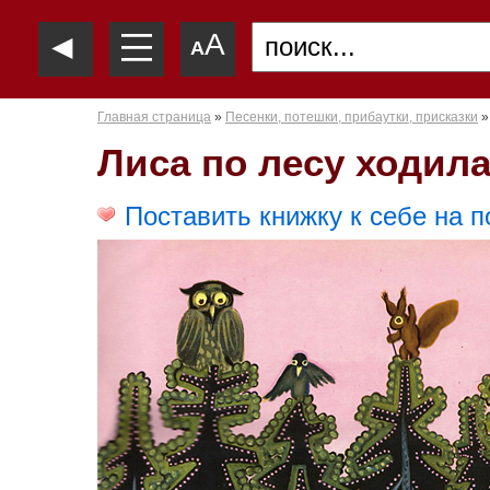
—
◄
A
—
A
—
Главная страница
»
Песенки, потешки, прибаутки, присказки
»
Лиса по лесу ходил
Поставить книжку к себе на п