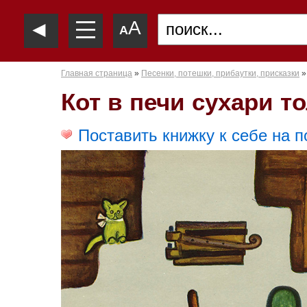
—
◄
A
—
A
—
Главная страница
»
Песенки, потешки, прибаутки, присказки
»
Кот в печи сухари т
Поставить книжку к себе на п