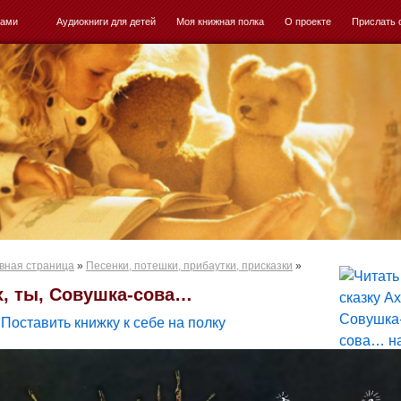
ками
Аудиокниги для детей
Моя книжная полка
О проекте
Прислать 
вная страница
»
Песенки, потешки, прибаутки, присказки
»
х, ты, Совушка-сова…
Поставить книжку к себе на полку