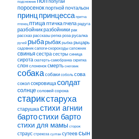
поп
попугай
подснежник
поросенок
портной
почтальон
принцесса
принц
притча
птица
птичка
пчела
радуга
птенец
разбойник
разбойники
рак
русалка
рассказ
рассказы
роза
репка
рыба
рыбак
рыцарь
рыбка
ручей
сапоги-скороходы
садовник
сапожник
свинья
сестра
сестры
синица
сирота
скатерть-самобранка
скрипка
слон
смерть
слоненок
снеговик
собака
сова
собаки
соболь
солдат
сокровища
сокол
солнце
соловей
сорока
старик
старуха
стихи агнии
старушка
барто
стихи барто
стихи для мамы
сторож
сын
страус
сутеев
стрекоза
султан