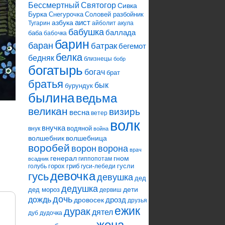
Святогор
Бессмертный
Сивка
Бурка
Снегурочка
Соловей разбойник
аист
азбука
Тугарин
айболит
акула
бабушка
баллада
баба
бабочка
барин
баран
батрак
бегемот
белка
бедняк
близнецы
бобр
богатырь
богач
брат
братья
бык
бурундук
былина
ведьма
великан
визирь
весна
ветер
волк
внучка
водяной
внук
война
волшебник
волшебница
воробей
ворона
ворон
врач
генерал
гном
гиппопотам
всадник
горох
гриб
гусли
голубь
гуси-лебеди
девочка
гусь
девушка
дед
дедушка
дети
дед мороз
дервиш
дочь
дождь
дрозд
дровосек
друзья
ежик
дурак
дятел
дуб
дудочка
жена