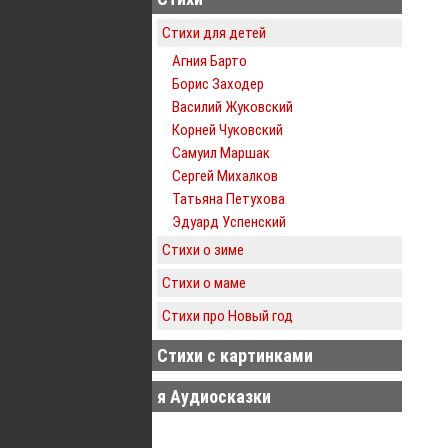
Стихи для детей
Агния Барто
Борис Заходер
Василий Жуковский
Корней Чуковский
Самуил Маршак
Сергей Михалков
Татьяна Петухова
Эдуард Успенский
Стихи о зиме
Стихи о маме
Стихи про Новый год
Стихи с картинками
я Аудиосказки