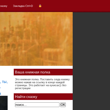
сказку
Закладка Ctrl+D
Ваша книжная полка
Это книжная полка. Поставить сюда книжку
можно нажав на ссылку в конце каждой
страницы. Это работает на кукисах)) без
регистрации
Найти сказку