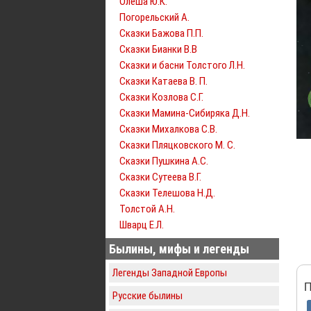
Олеша Ю.К.
Погорельский А.
Сказки Бажова П.П.
Сказки Бианки В.В
Сказки и басни Толстого Л.Н.
Сказки Катаева В. П.
Сказки Козлова С.Г.
Сказки Мамина-Сибиряка Д.Н.
Сказки Михалкова С.В.
Сказки Пляцковского М. С.
Сказки Пушкина А.С.
Сказки Сутеева В.Г.
Сказки Телешова Н.Д.
Толстой А.Н.
Шварц Е.Л.
Былины, мифы и легенды
Легенды Западной Европы
П
Русские былины