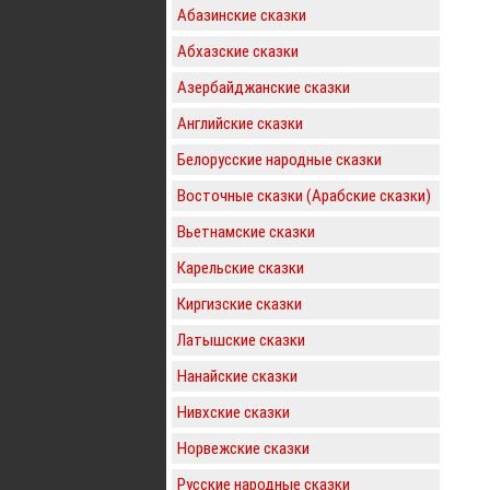
Абазинские сказки
Абхазские сказки
Азербайджанские сказки
Английские сказки
Белорусские народные сказки
Восточные сказки (Арабские сказки)
Вьетнамские сказки
Карельские сказки
Киргизские сказки
Латышские сказки
Нанайские сказки
Нивхские сказки
Норвежские сказки
Русские народные сказки