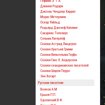
Гофман Э. Т. А.
Джанни Родари
Джоэль Чендлер Харрис
Морис Метерлинк
Оскар Уайльд
Редьярд Джозеф Киплинг
Сакариас Топелиус
Сельма Лагерлёф
Сказки Астрид Линдгрен
Сказки братьев Гримм
Сказки Вильгельма Гауфа
Сказки Ганс Х. Андерсена
Сказки скандинавских писателей
Сказки Шарля Перро
Энн Хогарт
Русские писатели
Волков А.М.
Ершов П.П.
Одоевский В.Ф.