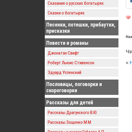
Сказания о русских богатырях
Сказки о богатырях
Песенки, потешки, прибаутки,
присказки
Нах
Повести и романы
Чи
Джонатан Свифт
«
Роберт Льюис Стивенсон
Эдуард Успенский
Пословицы, поговорки и
скороговорки
Рассказы для детей
Рассказы Драгунского В.Ю.
Рассказы Зощенко М.М.
Рассказы и сказки Гайдара А.П.