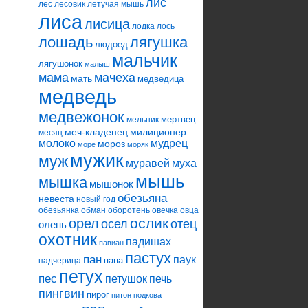
лис
лес
лесовик
летучая мышь
лиса
лисица
лодка
лось
лошадь
лягушка
людоед
мальчик
лягушонок
малыш
мама
мачеха
мать
медведица
медведь
медвежонок
мертвец
мельник
меч-кладенец
милиционер
месяц
молоко
мудрец
мороз
море
моряк
мужик
муж
муравей
муха
мышь
мышка
мышонок
обезьяна
невеста
новый год
обезьянка
обман
оборотень
овечка
овца
ослик
орел
осел
отец
олень
охотник
падишах
павиан
пастух
пан
паук
папа
падчерица
петух
пес
петушок
печь
пингвин
пирог
питон
подкова