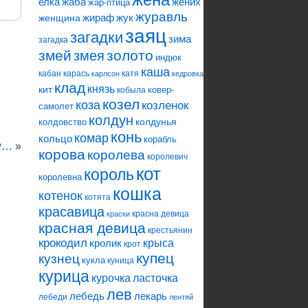
елка
жаба
жених
жар-птица
журавль
жираф
жук
женщина
заяц
загадки
зима
загадка
змей
змея
золото
индюк
каша
кабан
карась
катя
карлсон
кедровка
клад
князь
кит
ковер-
кобыла
козел
коза
козленок
самолет
колдун
колдунья
колдовство
конь
комар
кольцо
корабль
ку…
»
корова
королева
королевич
кот
король
королевна
кошка
котенок
котята
красавица
красна девица
краски
красная девица
крестьянин
крокодил
кролик
крыса
крот
купец
кузнец
кукла
куница
курица
ласточка
курочка
лев
лебедь
лекарь
лебеди
лентяй