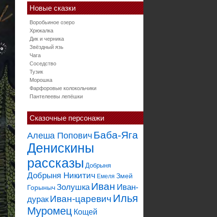
Новые сказки
Воробьиное озеро
Хрюкалка
Дик и черника
Звёздный язь
Чага
Соседство
Тузик
Морошка
Фарфоровые колокольчики
Пантелеевы лепёшки
Сказочные персонажи
Баба-Яга
Алеша Попович
Денискины
рассказы
Добрыня
Добрыня Никитич
Змей
Емеля
Иван
Золушка
Иван-
Горыныч
Илья
Иван-царевич
дурак
Муромец
Кощей