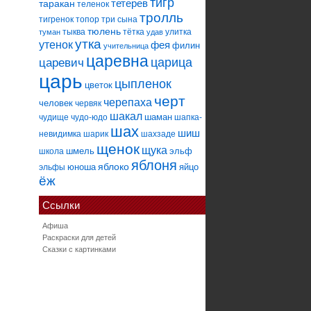
тигр
тетерев
таракан
теленок
тролль
тигренок
топор
три сына
тюлень
тыква
тётка
улитка
туман
удав
утка
утенок
фея
филин
учительница
царевна
царица
царевич
царь
цыпленок
цветок
черт
черепаха
человек
червяк
шакал
шаман
чудище
чудо-юдо
шапка-
шах
шиш
невидимка
шарик
шахзаде
щенок
щука
шмель
эльф
школа
яблоня
яблоко
юноша
яйцо
эльфы
ёж
Ссылки
Афиша
Раскраски для детей
Сказки с картинками